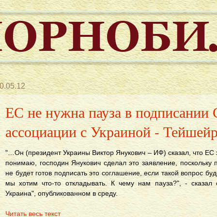
0.05.12
ЕС не нужна пауза в подписании
ассоциации с Украиной - Тейшей
"…Он (президент Украины Виктор Янукович – ИФ) сказал, что ЕС хо
понимаю, господин Янукович сделал это заявление, поскольку 
не будет готов подписать это соглашение, если такой вопрос буде
мы хотим что-то откладывать. К чему нам пауза?", - сказал
Украина", опубликованном в среду.
Читать весь текст