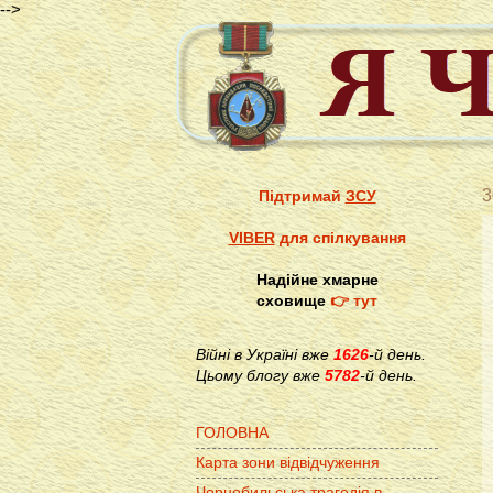
-->
3
Підтримай
ЗСУ
VIBER
для спілкування
Надійне хмарне
сховище
👉 тут
Війні в Україні вже
1626
-й день.
Цьому блогу вже
5782
-й день.
ГОЛОВНА
Карта зони відвідчуження
Чорнобильська трагедія в