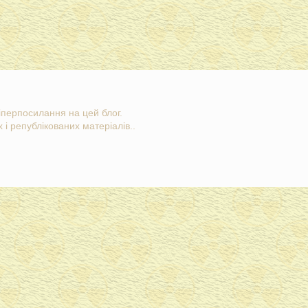
гіперпосилання на цей блог.
 і републікованих матеріалів..