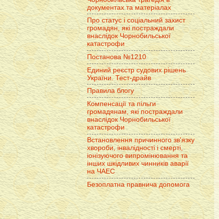
документах та матеріалах
Про статус і соціальний захист
громадян, які постраждали
внаслідок Чорнобильської
катастрофи
Постанова №1210
Единий реєстр судових рішень
України. Тест-драйв
Правила блогу
Компенсації та пільги
громадянам, які постраждали
внаслідок Чорнобильської
катастрофи
Встановлення причинного зв'язку
хвороби, інвалідності і смерті,
іонізуючого випромінювання та
інших шкідливих чинників аварії
на ЧАЕС
Безоплатна правнича допомога