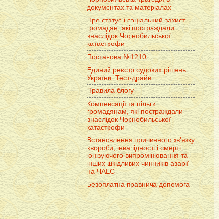
документах та матеріалах
Про статус і соціальний захист
громадян, які постраждали
внаслідок Чорнобильської
катастрофи
Постанова №1210
Единий реєстр судових рішень
України. Тест-драйв
Правила блогу
Компенсації та пільги
громадянам, які постраждали
внаслідок Чорнобильської
катастрофи
Встановлення причинного зв'язку
хвороби, інвалідності і смерті,
іонізуючого випромінювання та
інших шкідливих чинників аварії
на ЧАЕС
Безоплатна правнича допомога