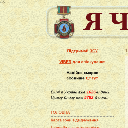
-->
1
Підтримай
ЗСУ
VIBER
для спілкування
Надійне хмарне
сховище
👉 тут
Війні в Україні вже
1626
-й день.
Цьому блогу вже
5782
-й день.
ГОЛОВНА
Карта зони відвідчуження
Чорнобильська трагедія в