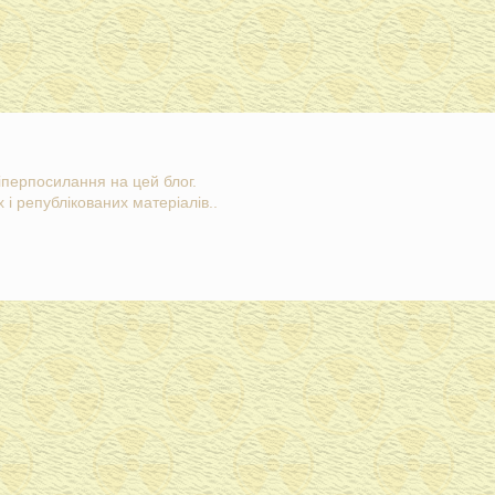
гіперпосилання на цей блог.
 і републікованих матеріалів..