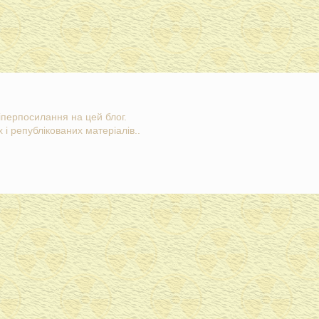
гіперпосилання на цей блог.
 і републікованих матеріалів..