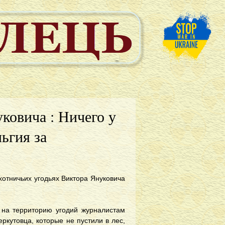
ковича : Ничего у
льгия за
отничьих угодьях Виктора Януковича
 на территорию угодий журналистам
ркутовца, которые не пустили в лес,