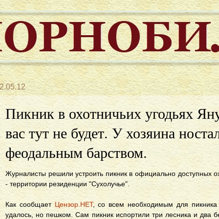
2.05.12
Пикник в охотничьих угодьях Яну
вас тут не будет. У хозяина носта
феодальным барством.
Журналисты решили устроить пикник в официально доступных ох
- территории резиденции "Сухолучье".
Как сообщает
Цензор.НЕТ
, со всем необходимым для пикника
удалось, но пешком. Сам пикник испортили три лесника и два бе