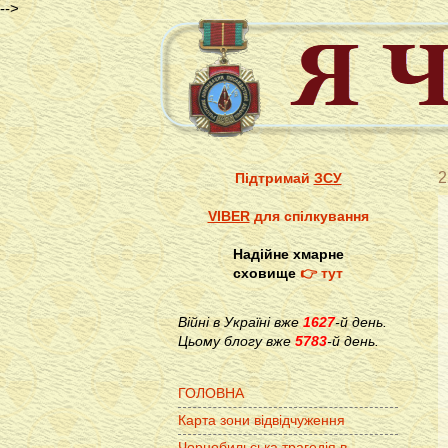
-->
2
Підтримай
ЗСУ
VIBER
для спілкування
Надійне хмарне
сховище
👉 тут
Війні в Україні вже
1627
-й день.
Цьому блогу вже
5783
-й день.
ГОЛОВНА
Карта зони відвідчуження
Чорнобильська трагедія в