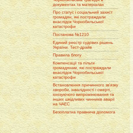
документах та матеріалах
Про статус і соціальний захист
громадян, які постраждали
внаслідок Чорнобильської
катастрофи
Постанова №1210
Единий реєстр судових рішень
України. Тест-драйв
Правила блогу
Компенсації та пільги
громадянам, які постраждали
внаслідок Чорнобильської
катастрофи
Встановлення причинного зв'язку
хвороби, інвалідності і смерті,
іонізуючого випромінювання та
інших шкідливих чинників аварії
на ЧАЕС
Безоплатна правнича допомога