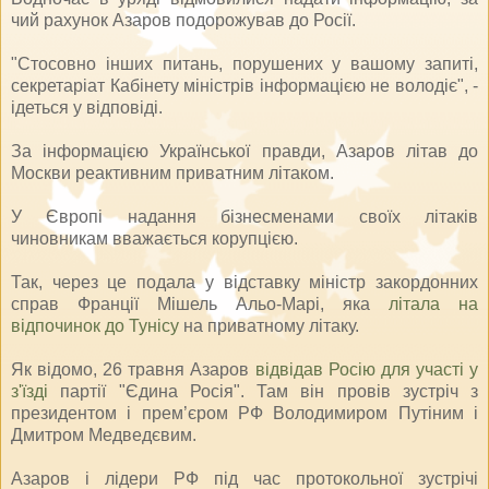
чий рахунок Азаров подорожував до Росії.
"Стосовно інших питань, порушених у вашому запиті,
секретаріат Кабінету міністрів інформацією не володіє", -
ідеться у відповіді.
За інформацією Української правди, Азаров літав до
Москви реактивним приватним літаком.
У Європі надання бізнесменами своїх літаків
чиновникам вважається корупцією.
Так, через це подала у відставку міністр закордонних
справ Франції Мішель Альо-Марі, яка
літала на
відпочинок до Тунісу
на приватному літаку.
Як відомо, 26 травня Азаров
відвідав Росію для участі у
з'їзді
партії "Єдина Росія". Там він провів зустріч з
президентом і прем’єром РФ Володимиром Путіним і
Дмитром Медведєвим.
Азаров і лідери РФ під час протокольної зустрічі