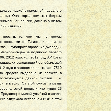
ала согласие) в приемной народного
карты» Она, карта, поможет бедным
минимальной пенсии, даже за вычетом
арии излишни.
ы просить то, чем мы не можем
» пенсиями от Тигипко и почти не
а, зубопротезирование(очереди),
«Чернобыльца» за подписью первого
06. 2012 года: «… 2012 году АР Крым
традавших вследствие Чернобыльской
2012 года в автономии проживает 7510
ма средств выделена из расчета в
пользующихся данной льготой. …».
грн. в месяц. От этой суммы и мышь
феропольской поликлинике купил 26
. Продавец с милой улыбкой сказала:
тека отпускала ветеранам ВОВ с этой