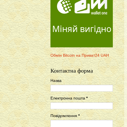
Міняй вигідно
Обмін Bitcoin на Приват24 UAH
Контактна форма
Назва
Електронна пошта
*
Повідомлення
*