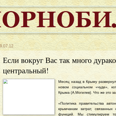
9.07.12
Если вокруг Вас так много дурако
центральный!
Месяц назад в Крыму разверну
новом социальном «чуде», ко
Крыма (А.Могилев). Что же это з
«Политика правительства авт
крымчанам затрат, связанных
функций. Мы стимулируем тов