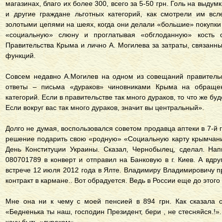
магазинах, благо их более 300, всего за 5-50 грн. Голь на выду
и другие граждане льготных категорий, как смотрели им всл
золотыми цепями на шеях, когда они делали «большие» покупки 
«социальную» слюну и проглатывая «обглоданную» кость 
Правительства Крыма и лично А. Могилева за затраты, связан
функций.
Совсем недавно А.Могилев на одном из совещаний правительс
ответы – письма «дураков» чиновниками Крыма на обращен
категорий. Если в правительстве так много дураков, то что же бу
Если вокруг вас так много дураков, значит вы центральный».
Долго не думая, воспользовался советом продавца аптеки в 7-й
решение подарить свою «родную» «Социальную карту крымчан
День Конституции Украины. Сказал, Чернобылец, сделал. На
080701789 в конверт и отправил на Банковую в г. Киев. А вдр
встрече 12 июля 2012 года в Ялте. Владимиру Владимировичу п
контракт в кармане.. Вот обрадуется. Ведь в России еще до этого
Мне она ни к чему с моей пенсией в 894 грн. Как сказала о
«Бедненька ты наш, господин Президент, бери , не стесняйся.!».