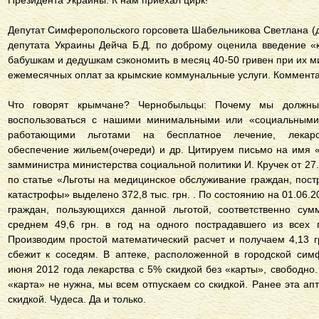
Президента Украины. К нам приехал цирк!
Депутат Симферопольского горсовета Шабельникова Светлана (д
депутата Украины Дейча Б.Д. по доброму оценила введение «
бабушкам и дедушкам сэкономить в месяц 40-50 гривен при их 
ежемесячных оплат за крымские коммунальные услуги. Коммент
Что говорят крымчане? Чернобыльцы: Почему мы должн
воспользоваться с нашими минимальными или «социальными
работающими льготами на бесплатное лечение, лекарств
обеспечение жильем(очереди) и др. Цитируем письмо на имя 
замминистра министерства социальной политики И. Кручек от 27.
по статье «Льготы на медицинское обслуживание граждан, пос
катастрофы» выделено 372,8 тыс. грн. . По состоянию на 01.06.
граждан, пользующихся данной льготой, соответственно сум
среднем 49,6 грн. в год на одного пострадавшего из всех 
Производим простой математический расчет и получаем 4,13 
сбежит к соседям. В аптеке, расположенной в городской сим
июня 2012 года лекарства с 5% скидкой без «карты», свободно
«карта» не нужна, мы всем отпускаем со скидкой. Ранее эта ап
скидкой. Чудеса. Да и только.