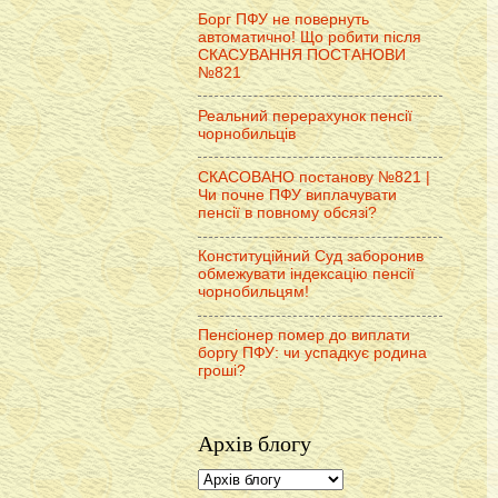
Борг ПФУ не повернуть
автоматично! Що робити після
СКАСУВАННЯ ПОСТАНОВИ
№821
Реальний перерахунок пенсії
чорнобильців
СКАСОВАНО постанову №821 |
Чи почне ПФУ виплачувати
пенсії в повному обсязі?
Конституційний Суд заборонив
обмежувати індексацію пенсії
чорнобильцям!
Пенсіонер помер до виплати
боргу ПФУ: чи успадкує родина
гроші?
Архів блогу