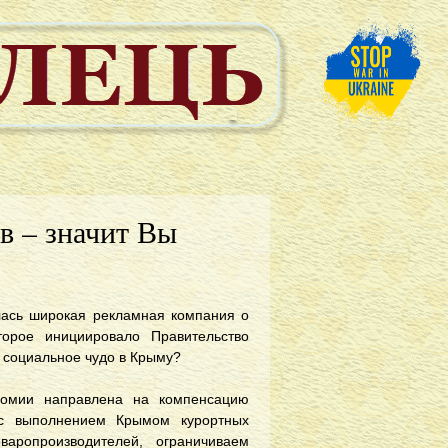
в – значит Вы
лась широкая рекламная компания о
торое инициировало Правительство
а социальное чудо в Крыму?
ономии направлена на компенсацию
 с выполнением Крымом курортных
аропроизводителей, ограничиваем