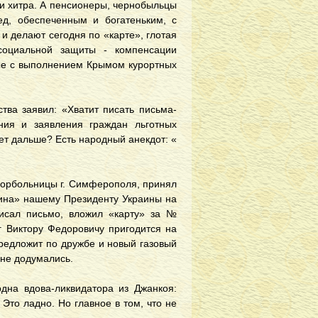
мки хитра. А пенсионеры, чернобыльцы
ед, обеспеченным и богатеньким, с
и делают сегодня по «карте», глотая
социальной защиты - компенсации
ные с выполнением Крымом курортных
тва заявил: «Хватит писать письма-
ия и заявления граждан льготных
дет дальше? Есть народный анекдот: «
 горбольницы г. Симферополя, принял
ина» нашему Президенту Украины на
писал письмо, вложил «карту» за №
уг Виктору Федоровичу пригодится на
редложит по дружбе и новый газовый
 не додумались.
дна вдова-ликвидатора из Джанкоя:
 Это ладно. Но главное в том, что не