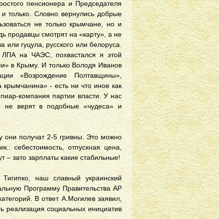
простого пенсионера и Председателя
а и только. Словно вернулись добрые
ьзоваться не только крымчане, но и
ь продавцы смотрят на «карту», а не
а или гуцула, русского или белоруса.
 ЛПА на ЧАЭС, похвастался я этой
и» в Крыму. И только Володя Иванов
ации «Возрождение Полтавщины»,
 крымчанина» - есть ни что иное как
пиар-компания партии власти. У нас
е не верят в подобные «чудеса» и
у они получат 2-5 гривны. Это можно
к.: себестоимость, отпускная цена,
тут – зато зарплаты какие стабильные!
Тигипко, наш славный украинский
иальную Программу Правительства АР
тегорий. В ответ А.Могилев заявил,
ть реализация социальных инициатив