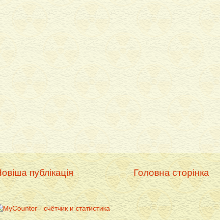
овіша публікація
Головна сторінка