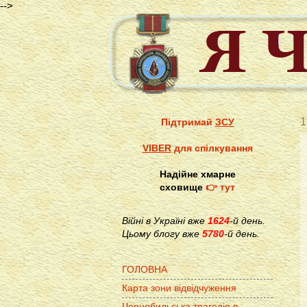
-->
1
Підтримай
ЗСУ
VIBER
для спілкування
Надійне хмарне
сховище
👉 тут
Війні в Україні вже
1624
-й день.
Цьому блогу вже
5780
-й день.
ГОЛОВНА
Карта зони відвідчуження
Чорнобильська трагедія в