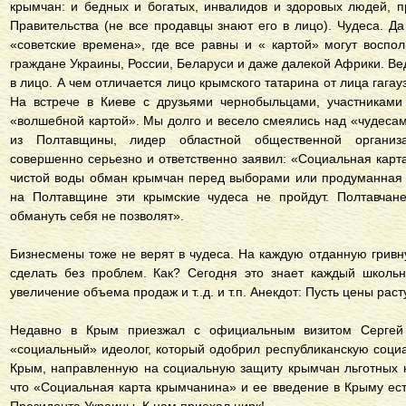
крымчан: и бедных и богатых, инвалидов и здоровых людей, 
Правительства (не все продавцы знают его в лицо). Чудеса. Д
«советские времена», где все равны и « картой» могут воспол
граждане Украины, России, Беларуси и даже далекой Африки. Вед
в лицо. А чем отличается лицо крымского татарина от лица гагауз
На встрече в Киеве с друзьями чернобыльцами, участниками
«волшебной картой». Мы долго и весело смеялись над «чудесам
из Полтавщины, лидер областной общественной организ
совершенно серьезно и ответственно заявил: «Социальная карта
чистой воды обман крымчан перед выборами или продуманная 
на Полтавщине эти крымские чудеса не пройдут. Полтавчан
обмануть себя не позволят».
Бизнесмены тоже не верят в чудеса. На каждую отданную гривн
сделать без проблем. Как? Сегодня это знает каждый школьни
увеличение объема продаж и т..д. и т.п. Анекдот: Пусть цены рас
Недавно в Крым приезжал с официальным визитом Сергей 
«социальный» идеолог, который одобрил республиканскую соц
Крым, направленную на социальную защиту крымчан льготных ка
что «Социальная карта крымчанина» и ее введение в Крыму ес