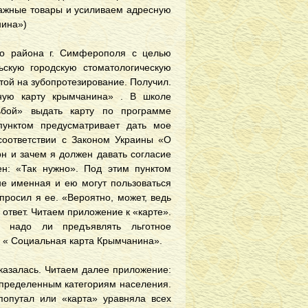
важные товары и усиливаем адресную
нина»)
о района г. Симферополя с целью
скую городскую стоматологическую
отой на зубопротезирование. Получил.
ую карту крымчанина» . В школе
ьбой» выдать карту по программе
пунктом предусматривает дать мое
соответствии с Законом Украины «О
он и зачем я должен давать согласие
н: «Так нужно». Под этим пунктом
не именная и ею могут пользоваться
спросил я ее. «Вероятно, может, ведь
 ответ. Читаем приложение к «карте».
х надо ли предъявлять льготное
о « Социальная карта Крымчанина».
казалась. Читаем далее приложение:
определенным категориям населения.
попутал или «карта» уравняла всех