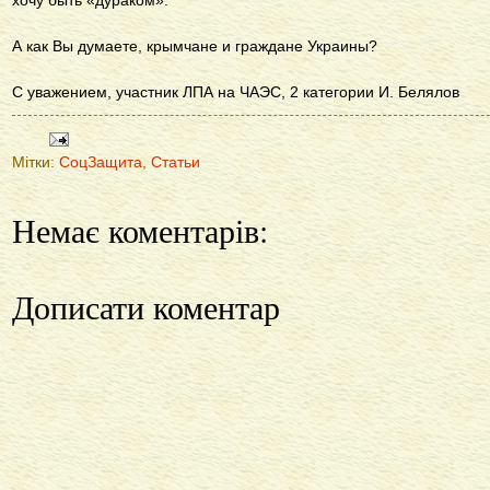
хочу быть «дураком».
А как Вы думаете, крымчане и граждане Украины?
С уважением, участник ЛПА на ЧАЭС, 2 категории И. Белялов
Мітки:
СоцЗащита
,
Статьи
Немає коментарів:
Дописати коментар