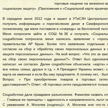
торговые наценки на жизненно 
социальную защиту». (Приложение к «Социальной карте крымча
В середине июня 2012 года я зашел в УТиСЗН Центральног
получить информацию о перечисление денег в Симферополь
поликлинику, где меня поставили в «очередь» за бесплатной льг
Меня попросили зайти в СОШ №36 и получить «Социальн
соцработник попросила меня написать заявление с «прос
правительства АР Крым. Более того заявление отдельным 
согласие на сбор и обработку своих персональных данных в 
защите персональных данных». На мой вопрос: «Что это за зак
на сбор своих персональных данных?». Ответ был однозначе
написал: не согласен. Далее соцработник объяснила: «карта» 
все члены семьи, друзья и т.д. « А Президент Украины может,- 
карта не именная и если Вы ему предложите. А почему нет, - был
Вопрос: « При приобретении товаров в торговых сетя
удостоверение?» Ответ: «В торговых сетях предъявляется тольк
Соцработник дала правдивое разъяснение. Фамилию назвать от
… Главные ее принципы – адресность и направленность льгот 
С уважением А. Могилев (подпись)». А. Могилев или что-то 