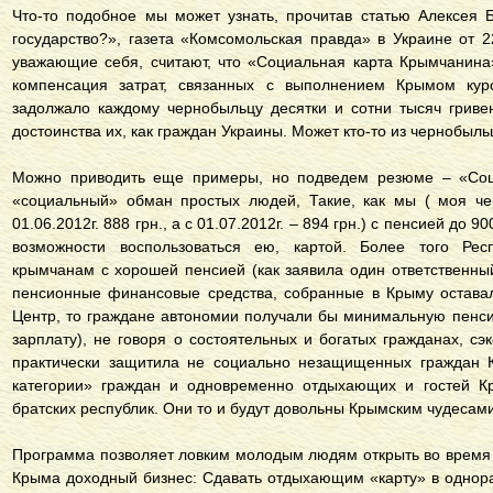
Что-то подобное мы может узнать, прочитав статью Алексея
государство?», газета «Комсомольская правда» в Украине от 
уважающие себя, считают, что «Социальная карта Крымчанина
компенсация затрат, связанных с выполнением Крымом куро
задолжало каждому чернобыльцу десятки и сотни тысяч гриве
достоинства их, как граждан Украины. Может кто-то из чернобыл
Можно приводить еще примеры, но подведем резюме – «Соц
«социальный» обман простых людей, Такие, как мы ( моя че
01.06.2012г. 888 грн., а с 01.07.2012г. – 894 грн.) с пенсией до 9
возможности воспользоваться ею, картой. Более того Рес
крымчанам с хорошей пенсией (как заявила один ответственн
пенсионные финансовые средства, собранные в Крыму оставал
Центр, то граждане автономии получали бы минимальную пенсию
зарплату), не говоря о состоятельных и богатых гражданах, с
практически защитила не социально незащищенных граждан 
категории» граждан и одновременно отдыхающих и гостей Кр
братских республик. Они то и будут довольны Крымским чудесами
Программа позволяет ловким молодым людям открыть во время 
Крыма доходный бизнес: Сдавать отдыхающим «карту» в однор