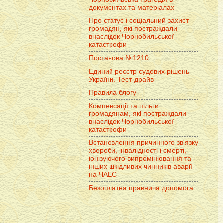
документах та матеріалах
Про статус і соціальний захист
громадян, які постраждали
внаслідок Чорнобильської
катастрофи
Постанова №1210
Единий реєстр судових рішень
України. Тест-драйв
Правила блогу
Компенсації та пільги
громадянам, які постраждали
внаслідок Чорнобильської
катастрофи
Встановлення причинного зв'язку
хвороби, інвалідності і смерті,
іонізуючого випромінювання та
інших шкідливих чинників аварії
на ЧАЕС
Безоплатна правнича допомога