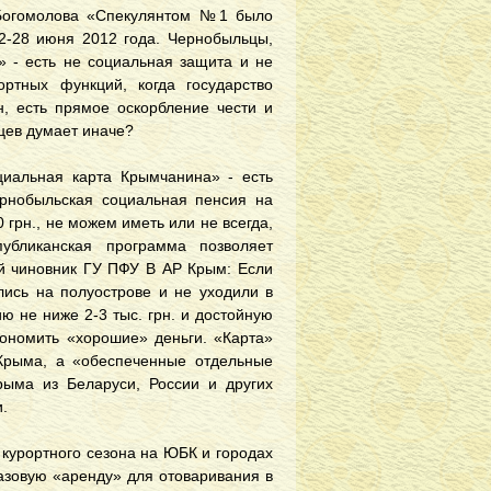
 Богомолова «Спекулянтом №1 было
22-28 июня 2012 года. Чернобыльцы,
» - есть не социальная защита и не
ртных функций, когда государство
н, есть прямое оскорбление чести и
ьцев думает иначе?
иальная карта Крымчанина» - есть
рнобыльская социальная пенсия на
00 грн., не можем иметь или не всегда,
публиканская программа позволяет
ый чиновник ГУ ПФУ В АР Крым: Если
ись на полуострове и не уходили в
 не ниже 2-3 тыс. грн. и достойную
экономить «хорошие» деньги. «Карта»
Крыма, а «обеспеченные отдельные
ыма из Беларуси, России и других
.
курортного сезона на ЮБК и городах
азовую «аренду» для отоваривания в