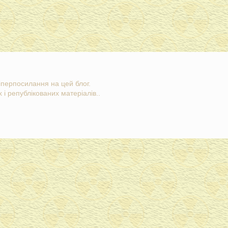
гіперпосилання на цей блог.
 і републікованих матеріалів..