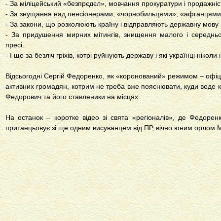
- За міліцейський «безпрєдєл», мовчання прокуратури і продажніст
- За знущання над пенсіонерами, «чорнобильцями», «афганцями
- За закони, що розколюють країну і відправляють державну мову в
- За придушення мирних мітингів, знищення малого і середньо
пресі.
- І ще за безліч гріхів, котрі руйнують державу і які українці ніко
Відсьогодні Сергій Федоренко, як «коронований» режимом – офіц
активних громадян, котрим не треба вже пояснювати, куди веде кр
Федорович та його ставленики на місцях.
На останок – коротке відео зі свята «регіоналів», де Федорен
пританцьовує зі ще одним висуванцем від ПР, вічно юним орлом