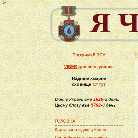
-->
2
Підтримай
ЗСУ
VIBER
для спілкування
Надійне хмарне
сховище
👉 тут
Війні в Україні вже
1626
-й день.
Цьому блогу вже
5782
-й день.
ГОЛОВНА
Карта зони відвідчуження
Чорнобильська трагедія в