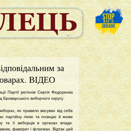
ідповідальним за
оварах. ВІДЕО
ації Партії регіонів Сергія Федоренка
д Броварського виборчого округу.
виборах, як правило висуває від себе
є партійну лінію та позицію й може
лу та її виборців в органах влади.
авник, фаворит і флагман. Відтак цей