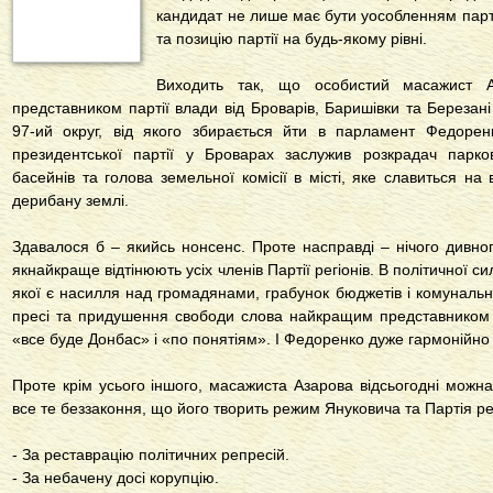
кандидат не лише має бути уособленням партії,
та позицію партії на будь-якому рівні.
Виходить так, що особистий масажист А
представником партії влади від Броварів, Баришівки та Березані
97-ий округ, від якого збирається йти в парламент Федорен
президентської партії у Броварах заслужив розкрадач парко
басейнів та голова земельної комісії в місті, яке славиться н
дерибану землі.
Здавалося б – якийсь нонсенс. Проте насправді – нічого дивног
якнайкраще відтінюють усіх членів Партії регіонів. В політичної 
якої є насилля над громадянами, грабунок бюджетів і комунально
пресі та придушення свободи слова найкращим представником 
«все буде Донбас» і «по понятіям». І Федоренко дуже гармонійно в
Проте крім усього іншого, масажиста Азарова відсьогодні можна
все те беззаконня, що його творить режим Януковича та Партія рег
- За реставрацію політичних репресій.
- За небачену досі корупцію.