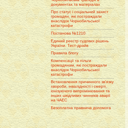
документах та матеріалах
Про статус і соціальний захист
громадян, які постраждали
внаслідок Чорнобильської
катастрофи
Постанова №1210
Единий реєстр судових рішень
України. Тест-драйв
Правила блогу
Компенсації та пільги
громадянам, які постраждали
внаслідок Чорнобильської
катастрофи
Встановлення причинного зв'язку
хвороби, інвалідності і смерті,
іонізуючого випромінювання та
інших шкідливих чинників аварії
на ЧАЕС
Безоплатна правнича допомога