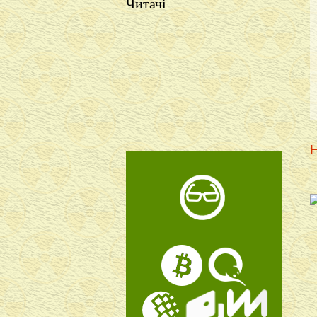
Читачі
Н