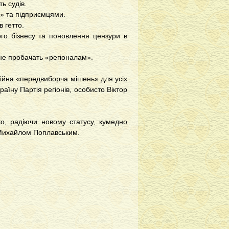
ь судів.
» та підприємцями.
 гетто.
го бізнесу та поновлення цензури в
ли не пробачать «регіоналам».
ійна «передвиборча мішень» для усіх
аїну Партія регіонів, особисто Віктор
ко, радіючи новому статусу, кумедно
 Михайлом Поплавським.