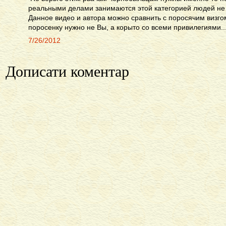
реальными делами занимаются этой категорией людей не 
Данное видео и автора можно сравнить с поросячим визгом
поросенку нужно не Вы, а корыто со всеми привилегиями..
7/26/2012
Дописати коментар