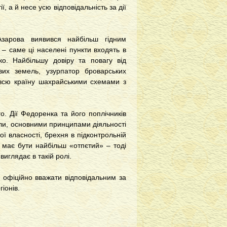
 а й несе усю відповідальність за дії
зарова виявився найбільш гідним
 – саме ці населені пункти входять в
ко. Найбільшу довіру та повагу від
вих земель, узурпатор броварських
а всю країну шахрайськими схемами з
о. Дії Федоренка та його поплічників
сили, основними принципами діяльності
ї власності, брехня в підконтрольній
має бути найбільш «отпєтий» – тоді
иглядає в такій ролі.
 офіційно вважати відповідальним за
іонів.