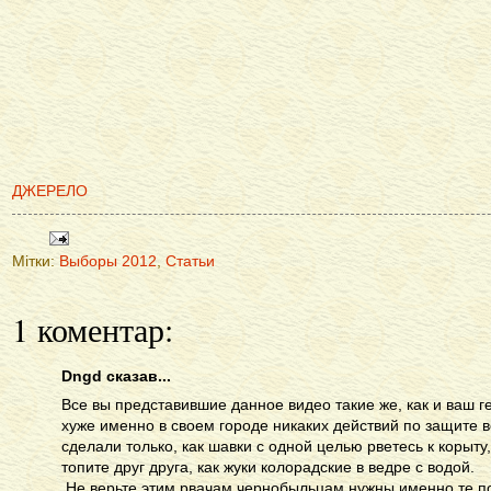
ДЖЕРЕЛО
Мітки:
Выборы 2012
,
Статьи
1 коментар:
Dngd сказав...
Все вы представившие данное видео такие же, как и ваш 
хуже именно в своем городе никаких действий по защите 
сделали только, как шавки с одной целью рветесь к корыту,
топите друг друга, как жуки колорадские в ведре с водой.
Не верьте этим рвачам чернобыльцам нужны именно те по