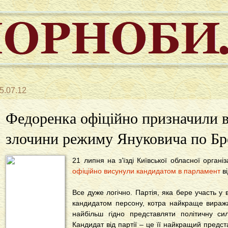
5.07.12
Федоренка офіційно призначили в
злочини режиму Януковича по Бр
21 липня на з’їзді Київської обласної організ
офіційно висунули кандидатом в парламент
ві
Все дуже логічно. Партія, яка бере участь у 
кандидатом персону, котра найкраще виража
найбільш гідно представляти політичну си
Кандидат від партії – це її найкращий предст