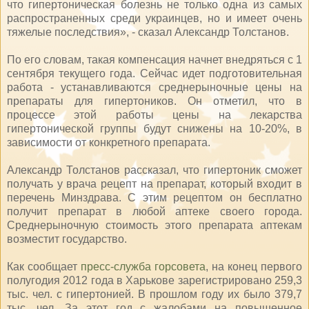
что гипертоническая болезнь не только одна из самых
распространенных среди украинцев, но и имеет очень
тяжелые последствия», - сказал Александр Толстанов.
По его словам, такая компенсация начнет внедряться с 1
сентября текущего года. Сейчас идет подготовительная
работа - устанавливаются среднерыночные цены на
препараты для гипертоников. Он отметил, что в
процессе этой работы цены на лекарства
гипертонической группы будут снижены на 10-20%, в
зависимости от конкретного препарата.
Александр Толстанов рассказал, что гипертоник сможет
получать у врача рецепт на препарат, который входит в
перечень Минздрава. С этим рецептом он бесплатно
получит препарат в любой аптеке своего города.
Среднерыночную стоимость этого препарата аптекам
возместит государство.
Как сообщает
пресс-служба горсовета
, на конец первого
полугодия 2012 года в Харькове зарегистрировано 259,3
тыс. чел. с гипертонией. В прошлом году их было 379,7
тыс. чел. За этот год с жалобами на повышенное