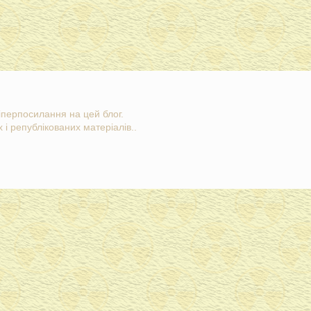
гіперпосилання на цей блог.
 і републікованих матеріалів..