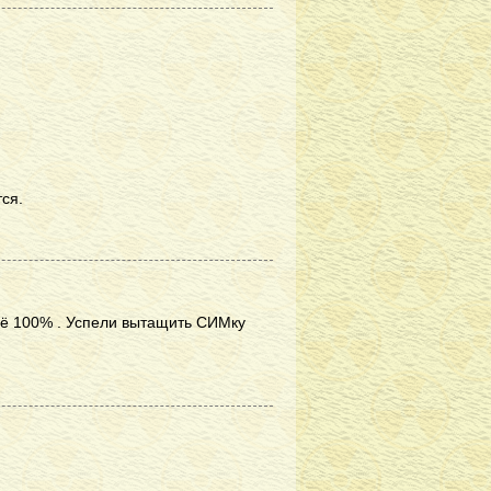
ся.
рьё 100% . Успели вытащить СИМку