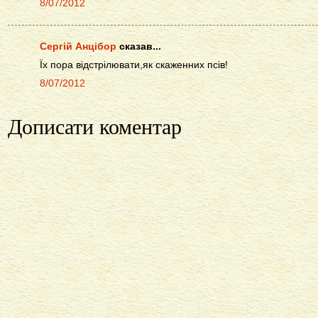
8/07/2012
Сергій Анцібор
сказав...
Їх пора відстрілювати,як скаженних псів!
8/07/2012
Дописати коментар