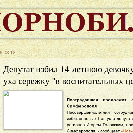
6.08.12
Депутат избил 14-летнюю девочку
уха сережку "в воспитательных ц
Пострадавшая продолжит 
Симферополя
Несовершеннолетняя сотрудн
избитая ночью 1 августа депутат
регионов Игорем Головским, пр
Симферополя, - сообщает «
Новы