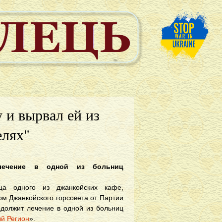
 и вырвал ей из
елях"
лечение в одной из больниц
ица одного из джанкойских кафе,
ом Джанкойского горсовета от Партии
одолжит лечение в одной из больниц
й Регион
».