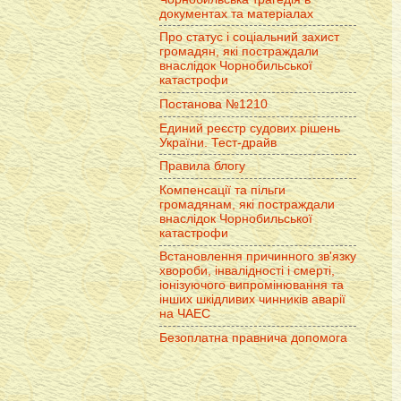
документах та матеріалах
Про статус і соціальний захист
громадян, які постраждали
внаслідок Чорнобильської
катастрофи
Постанова №1210
Единий реєстр судових рішень
України. Тест-драйв
Правила блогу
Компенсації та пільги
громадянам, які постраждали
внаслідок Чорнобильської
катастрофи
Встановлення причинного зв'язку
хвороби, інвалідності і смерті,
іонізуючого випромінювання та
інших шкідливих чинників аварії
на ЧАЕС
Безоплатна правнича допомога