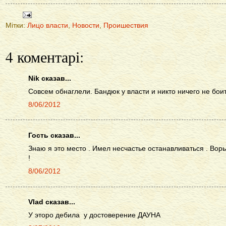
Мітки:
Лицо власти
,
Новости
,
Проишествия
4 коментарі:
Nik сказав...
Совсем обнаглели. Бандюк у власти и никто ничего не боит
8/06/2012
Гость сказав...
Знаю я это место . Имел несчастье останавливаться . Во
!
8/06/2012
Vlad сказав...
У эторо дебила у достоверение ДАУНА