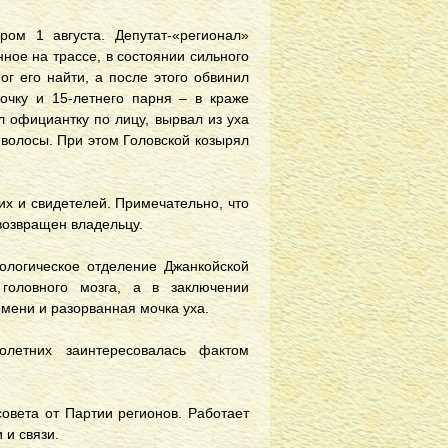
ом 1 августа. Депутат-«регионал»
ное на трассе, в состоянии сильного
г его найти, а после этого обвинил
очку и 15-летнего парня – в краже
л официантку по лицу, вырвал из уха
 волосы. При этом Головской козырял
х и свидетелей. Примечательно, что
возвращен владельцу.
ологическое отделение Джанкойской
головного мозга, а в заключении
емени и разорванная мочка уха.
летних заинтересовалась фактом
совета от Партии регионов. Работает
 и связи.