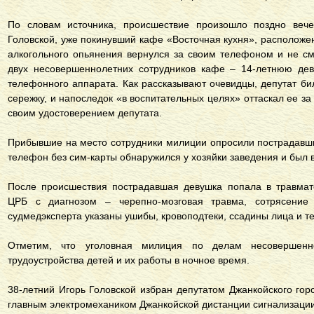
По словам источника, происшествие произошло поздно вечер
Головской, уже покинувший кафе «Восточная кухня», расположен
алкогольного опьянения вернулся за своим телефоном и не смо
двух несовершеннолетних сотрудников кафе – 14-летнюю дев
телефонного аппарата. Как рассказывают очевидцы, депутат би
сережку, и напоследок «в воспитательных целях» оттаскал ее за
своим удостоверением депутата.
Прибывшие на место сотрудники милиции опросили пострадавши
телефон без сим-карты обнаружился у хозяйки заведения и был 
После происшествия пострадавшая девушка попала в травмат
ЦРБ с диагнозом – черепно-мозговая травма, сотрясение 
судмедэксперта указаны ушибы, кровоподтеки, ссадины лица и т
Отметим, что уголовная милиция по делам несовершенно
трудоустройства детей и их работы в ночное время.
38-летний Игорь Головской избран депутатом Джанкойского гор
главным электромехаником Джанкойской дистанции сигнализации