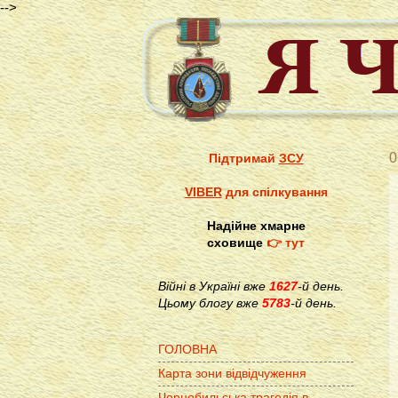
-->
0
Підтримай
ЗСУ
VIBER
для спілкування
Надійне хмарне
сховище
👉 тут
Війні в Україні вже
1627
-й день.
Цьому блогу вже
5783
-й день.
ГОЛОВНА
Карта зони відвідчуження
Чорнобильська трагедія в