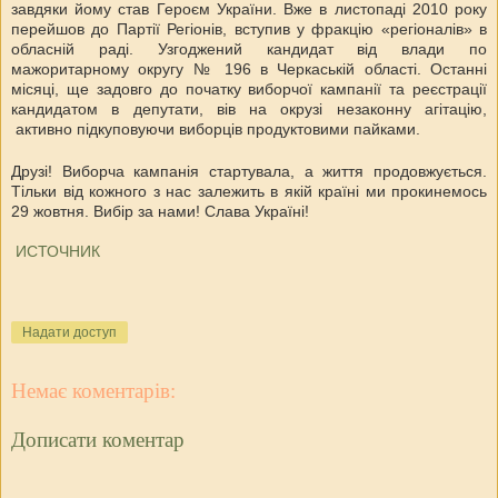
завдяки йому став Героєм України. Вже в листопаді 2010 року
перейшов до Партії Регіонів, вступив у фракцію «регіоналів» в
обласній раді. Узгоджений кандидат від влади по
мажоритарному округу № 196 в Черкаській області. Останні
місяці
, ще задовго до початку виборчої кампанії та реєстрації
кандидатом в депутати,
в
ів
на окрузі незаконну агітацію,
активно підкуповуючи виборців продуктовими пайками.
Друзі! Виборча кампанія стартувала, а життя продовжується.
Тільки від кожного з нас залежить в якій країні ми прокинемось
29 жовтня. Вибір за нами! Слава Україні!
ИСТОЧНИК
Надати доступ
Немає коментарів:
Дописати коментар