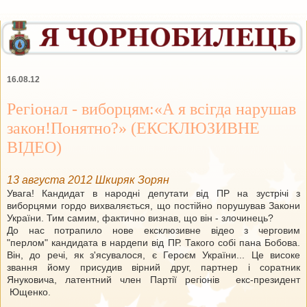
16.08.12
Регіонал - виборцям:«А я всігда нарушав
закон!Понятно?» (ЕКСКЛЮЗИВНЕ
ВІДЕО)
13 августа 2012 Шкиряк Зорян
Увага! Кандидат в народні депутати від ПР на зустрічі з
виборцями гордо вихваляється, що постійно порушував Закони
України. Тим самим, фактично визнав, що він - злочинець?
До нас потр
а
пи
ло
нове ексклюзивне
відео з
черговим
"
перлом"
кандидата в нардепи від ПР. Такого собі пана Бобова.
Він, до речі, як з'ясувалося, є Героєм України... Це високе
звання йому присудив вірний друг, партнер і соратник
Януковича, латентний член Партії регіонів екс-президент
Ющенко.