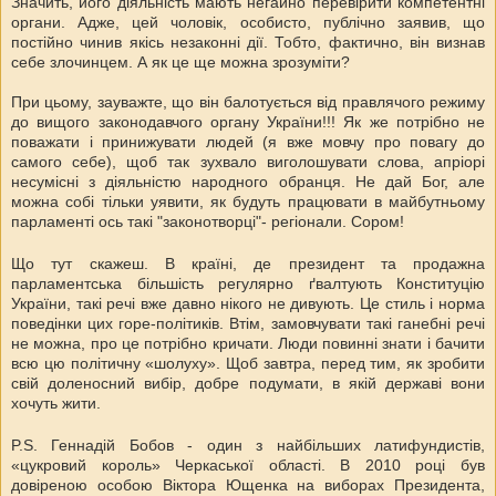
Значить, його діяльність мають негайно перевірити компетентні
органи. Адже, цей чоловік, особисто, публічно заявив, що
постійно чинив якісь незаконні дії. Тобто, фактично, він визнав
себе злочинцем. А як це ще можна зрозуміти?
При цьому, зауважте, що він балотується від правлячого режиму
до вищого законодавчого органу України!!! Як же потрібно не
поважати і принижувати людей (я вже мовчу про повагу до
самого себе), щоб так зухвало виголошувати слова, апріорі
несумісні з діяльністю народного обранця. Не дай Бог, але
можна собі тільки уявити, як будуть працювати в майбутньому
парламенті ось такі "законотворці"- регіонали. Сором!
Що тут скажеш. В країні, де президент та продажна
парламентська більшість регулярно ґвалтують Конституцію
України, такі речі вже давно нікого не дивують. Це стиль і норма
поведінки цих горе-політиків. Втім, замовчувати такі ганебні речі
не можна, про це потрібно кричати. Люди повинні знати і бачити
всю цю політичну «шолуху». Щоб завтра, перед тим, як зробити
свій доленосний вибір, добре подумати, в якій державі вони
хочуть жити.
P.S. Геннадій Бобов - один з найбільших латифундистів,
«цукровий король» Черкаської області. В 2010 році був
довіреною особою Віктора Ющенка на виборах Президента,