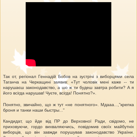
Так от, регіонал Геннадій Бобов на зустрічі з виборцями села
Таганча на Черкащині заявив: «Тут чоловік мені каже -- ти
н
арушаєш законодавство, а шо ж ти будеш завтра робити? А я
його всігда нарушав! Чуєте, всігда! Понятно?».
Понятно, звичайно, що ж тут «не понятного». Мдааа...,"крепка
броня и танки наши быстры..."
Кандидат, що йде від ПР до Верховної Ради, свідомо, не
приховуючи, гордо вихваляючись, повідомив своїх майбутніх
виборців, що він завжди порушував законодавство України.