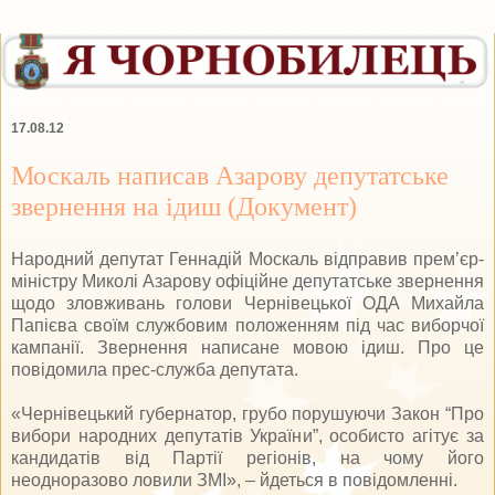
17.08.12
Москаль написав Азарову депутатське
звернення на ідиш (Документ)
Народний депутат Геннадій Москаль відправив прем’єр-
міністру Миколі Азарову офіційне депутатське звернення
щодо зловживань голови Чернівецької ОДА Михайла
Папієва своїм службовим положенням під час виборчої
кампанії. Звернення написане мовою ідиш. Про це
повідомила прес-служба депутата.
«Чернівецький губернатор, грубо порушуючи Закон “Про
вибори народних депутатів України”, особисто агітує за
кандидатів від Партії регіонів, на чому його
неодноразово ловили ЗМІ», – йдеться в повідомленні.