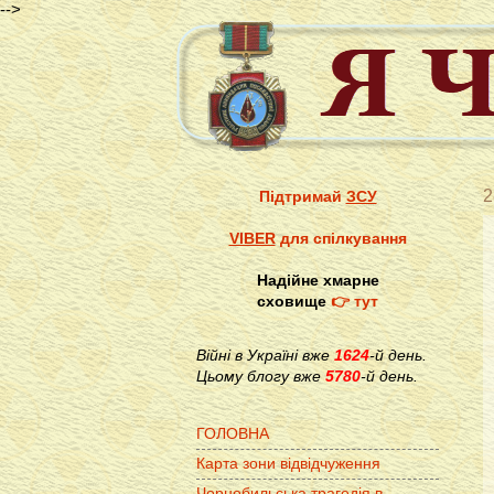
-->
2
Підтримай
ЗСУ
VIBER
для спілкування
Надійне хмарне
сховище
👉 тут
Війні в Україні вже
1624
-й день.
Цьому блогу вже
5780
-й день.
ГОЛОВНА
Карта зони відвідчуження
Чорнобильська трагедія в