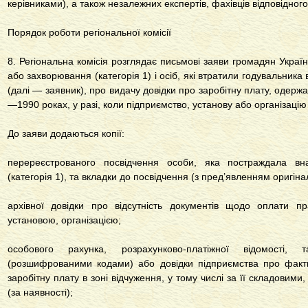
керівниками), а також незалежних експертів, фахівців відповідног
Порядок роботи регіональної комісії
8. Регіональна комісія розглядає письмові заяви громадян України
або захворювання (категорія 1) і осіб, які втратили годувальник
(далі — заявник), про видачу довідки про заробітну плату, одержа
—1990 роках, у разі, коли підприємство, установу або організацію
До заяви додаються копії:
перереєстрованого посвідчення особи, яка постраждала вна
(категорія 1), та вкладки до посвідчення (з пред’явленням оригінал
архівної довідки про відсутність документів щодо оплати пр
установою, організацією;
особового рахунка, розрахунково-платіжної відомості,
(розшифрованими кодами) або довідки підприємства про фак
заробітну плату в зоні відчуження, у тому числі за її складовими
(за наявності);