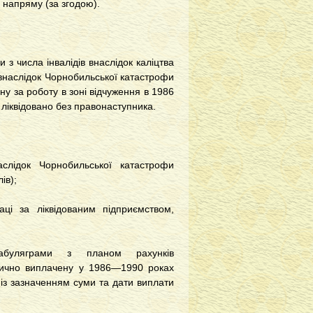
о напряму (за згодою).
 з числа інвалідів внаслідок каліцтва
а внаслідок Чорнобильської катастрофи
ну за роботу в зоні відчуження в 1986
 ліквідовано без правонаступника.
слідок Чорнобильської катастрофи
ів);
аці за ліквідованим підприємством,
 табуляграми з планом рахунків
тично виплачену у 1986—1990 роках
, із зазначенням суми та дати виплати