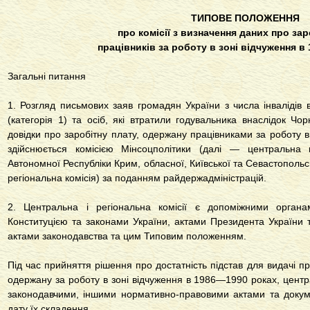
ТИПОВЕ ПОЛОЖЕННЯ
про комісії з визначення даних про за
працівників за роботу в зоні відчуження в
Загальні питання
1. Розгляд письмових заяв громадян України з числа інвалідів 
(категорія 1) та осіб, які втратили годувальника внаслідок Чо
довідки про заробітну плату, одержану працівниками за роботу 
здійснюється комісією Мінсоцполітики (далі — центральна к
Автономної Республіки Крим, обласної, Київської та Севастопольсь
регіональна комісія) за поданням райдержадміністрацій.
2. Центральна і регіональна комісії є допоміжними органа
Конституцією та законами України, актами Президента України т
актами законодавства та цим Типовим положенням.
Під час прийняття рішення про достатність підстав для видачі пр
одержану за роботу в зоні відчуження в 1986—1990 роках, центра
законодавчими, іншими нормативно-правовими актами та доку
дату їх складення.