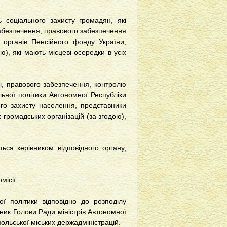
ь соціального захисту громадян, які
абезпечення, правового забезпечення
и органів Пенсійного фонду України,
ю), які мають місцеві осередки в усіх
ці, правового забезпечення, контролю
льної політики Автономної Республіки
ого захисту населення, представники
 громадських організацій (за згодою),
ться керівником відповідного органу,
місії.
ої політики відповідно до розподілу
пник Голови Ради міністрів Автономної
польської міських держадміністрацій.