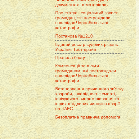
документах та матеріалах
Про статус і соціальний захист
громадян, які постраждали
внаслідок Чорнобильської
катастрофи
Постанова №1210
Единий реєстр судових рішень
України. Тест-драйв
Правила блогу
Компенсації та пільги
громадянам, які постраждали
внаслідок Чорнобильської
катастрофи
Встановлення причинного зв'язку
хвороби, інвалідності і смерті,
іонізуючого випромінювання та
інших шкідливих чинників аварії
на ЧАЕС
Безоплатна правнича допомога