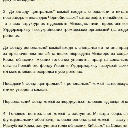
3. До складу центральної комісії входять спеціалісти з питан
постраждали внаслідок Чорнобильської катастрофи, пенсійного з
та інших структурних підрозділів Мінсоцполітики, представник
Укрдержархіву і всеукраїнських громадських організацій (за згодо
регіонах.
До складу регіональної комісії входять спеціалісти з питань пра
за призначенням пенсій та інших підрозділів Міністерства соціа
Крим, обласних, міських головних управлінь праці та соціальн
органів Пенсійного фонду України, Укрдержархіву і всеукраїнських
які мають місцеві осередки в усіх регіонах.
Посадовий склад центральної і регіональної комісії затверджує
якими утворена комісія.
Персональний склад комісії затверджується головою відповідної ко
4. Головою центральної комісії є заступник Міністра соціальн
функціональних обов’язків, головою регіональної комісії — засту
Республіки Крим, заступники голів обласних, Київської та Севасто