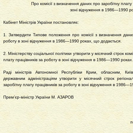
Про комісії з визначення даних про заробітну плату
зоні відчуження в 1986—1990 р
Кабінет Міністрів України постановляє:
1. Затвердити Типове положення про комісії з визначення даних
роботу в зоні відчуження в 1986—1990 роках, що додається.
2. Міністерству соціальної політики утворити у місячний строк ко
плату працівників за роботу в зоні відчуження в 1986—1990 роках.
Раді міністрів Автономної Республіки Крим, обласним, Київ
державним адміністраціям утворити у місячний строк регіонал
заробітну плату працівників за роботу в зоні відчуження в 1986—1
Прем’єр-міністр України М. АЗАРОВ
п