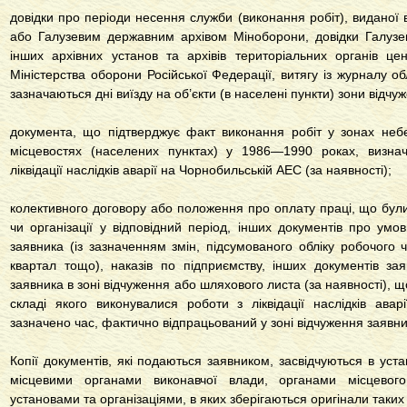
довідки про періоди несення служби (виконання робіт), виданої
або Галузевим державним архівом Міноборони, довідки Галузев
інших архівних установ та архівів територіальних органів це
Міністерства оборони Російської Федерації, витягу із журналу обл
зазначаються дні виїзду на об’єкти (в населені пункти) зони відчу
документа, що підтверджує факт виконання робіт у зонах небе
місцевостях (населених пунктах) у 1986—1990 роках, визнач
ліквідації наслідків аварії на Чорнобильській АЕС (за наявності);
колективного договору або положення про оплату праці, що були
чи організації у відповідний період, інших документів про ум
заявника (із зазначенням змін, підсумованого обліку робочого 
квартал тощо), наказів по підприємству, інших документів за
заявника в зоні відчуження або шляхового листа (за наявності), щ
складі якого виконувалися роботи з ліквідації наслідків ава
зазначено час, фактично відпрацьований у зоні відчуження заявн
Копії документів, які подаються заявником, засвідчуються в ус
місцевими органами виконавчої влади, органами місцевого
установами та організаціями, в яких зберігаються оригінали таких