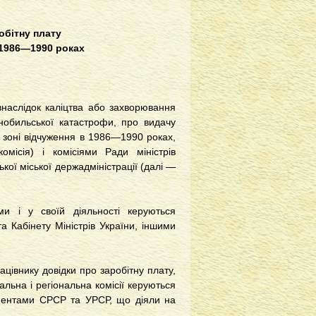
робітну плату
 1986—1990 роках
внаслідок каліцтва або захворювання
рнобильської катастрофи, про видачу
в зоні відчуження в 1986—1990 роках,
омісія) і комісіями Ради міністрів
кої міської держадміністрації (далі —
ми і у своїй діяльності керуються
а Кабінету Міністрів України, іншими
ацівнику довідки про заробітну плату,
льна і регіональна комісії керуються
ментами СРСР та УРСР, що діяли на