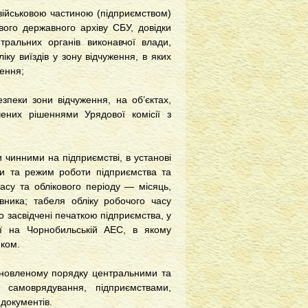
 військовою частиною (підприємством)
ого державного архіву CБУ, довідки
нтральних органів виконавчої влади,
іку виїздів у зону відчуження, в яких
ження;
зпеки зони відчуження, на об’єктах,
ених рішеннями Урядової комісії з
 чинними на підприємстві, в установі
ови та режим роботи підприємства та
часу та облікового періоду — місяць,
явника; табеля обліку робочого часу
о засвідчені печаткою підприємства, у
рії на Чорнобильській АЕС, в якому
иком.
тановленому порядку центральними та
 самоврядування, підприємствами,
 документів.