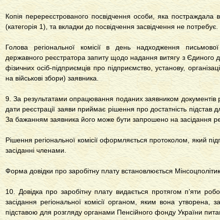
Копія перереєстрованого посвідчення особи, яка постраждала 
(категорія 1), та вкладки до посвідчення засвідчення не потребує.
Голова регіональної комісії в день надходження письмово
державного реєстратора запиту щодо надання витягу з Єдиного д
фізичних осіб-підприємців про підприємство, установу, організац
на військові збори) заявника.
9. За результатами опрацювання поданих заявником документів ре
дати реєстрації заяви приймає рішення про достатність підстав дл
За бажанням заявника його може бути запрошено на засідання рег
Рішення регіональної комісії оформляється протоколом, який підп
засіданні членами.
Форма довідки про заробітну плату встановлюється Мінсоцполітик
10. Довідка про заробітну плату видається протягом п’яти робо
засідання регіональної комісії органом, яким вона утворена, з
підставою для розгляду органами Пенсійного фонду України пита