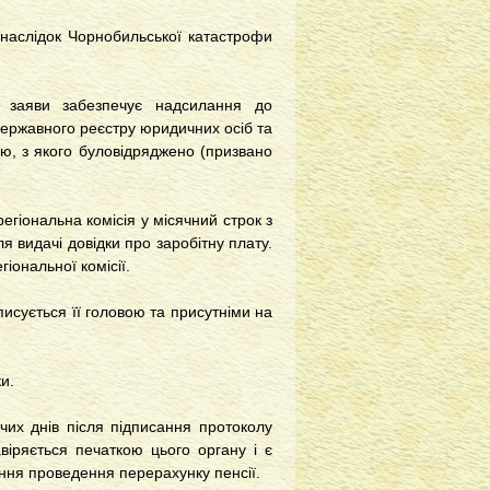
внаслідок Чорнобильської катастрофи
ї заяви забезпечує надсилання до
ержавного реєстру юридичних осіб та
ію, з якого буловідряджено (призвано
гіональна комісія у місячний строк з
я видачі довідки про заробітну плату.
іональної комісії.
исується її головою та присутніми на
и.
чих днів після підписання протоколу
авіряється печаткою цього органу і є
ння проведення перерахунку пенсії.