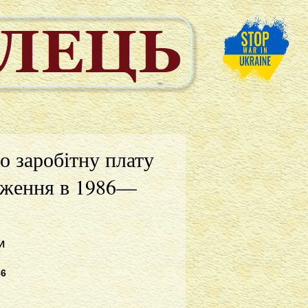
о заробітну плату
чуження в 1986—
И
86