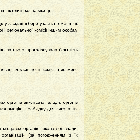
нш як один раз на місяць.
що у засіданні бере участь не менш як
 і регіональної комісії іншим особам
що за нього проголосувала більшість
льної комісії член комісії письмово
х органів виконавчої влади, органів
 інформацію, необхідну для виконання
а місцевих органів виконавчої влади,
 організацій (за погодженням з їх