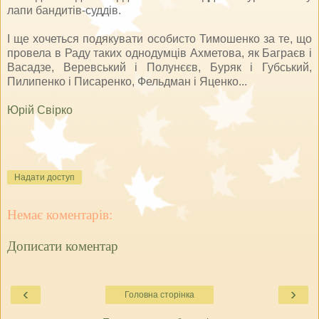
лапи бандитів-суддів.
І ще хочеться подякувати особисто Тимошенко за те, що
провела в Раду таких однодумців Ахметова, як Баграєв і
Васадзе, Веревський і Полунєєв, Буряк і Губський,
Пилипенко і Писаренко, Фельдман і Яценко...
Юрій Свірко
Надати доступ
Немає коментарів:
Дописати коментар
‹
›
Головна сторінка