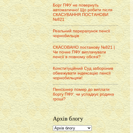
Борг ПФУ не повернуть
автоматично! Що робити після
СКАСУВАННЯ ПОСТАНОВИ
№821
Реальний перерахунок пенсії
чорнобильців
СКАСОВАНО постанову №821 |
Чи почне ПФУ виплачувати
пенсії в повному обсязі?
Конституційний Суд заборонив
обмежувати індексацію пенсії
чорнобильцям!
Пенсіонер помер до виплати
боргу ПФУ: чи успадкує родина
гроші?
Архів блогу