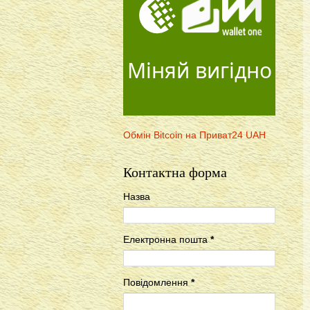
Міняй вигідно
Обмін Bitcoin на Приват24 UAH
Контактна форма
Назва
Електронна пошта
*
Повідомлення
*