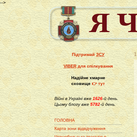
-->
1
Підтримай
ЗСУ
VIBER
для спілкування
Надійне хмарне
сховище
👉 тут
Війні в Україні вже
1626
-й день.
Цьому блогу вже
5782
-й день.
ГОЛОВНА
Карта зони відвідчуження
Чорнобильська трагедія в