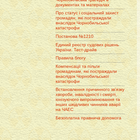
документах та матеріалах
Про статус і соціальний захист
громадян, які постраждали
внаслідок Чорнобильської
катастрофи
Постанова №1210
Единий реєстр судових рішень
України. Тест-драйв
Правила блогу
Компенсації та пільги
громадянам, які постраждали
внаслідок Чорнобильської
катастрофи
Встановлення причинного зв'язку
хвороби, інвалідності і смерті,
іонізуючого випромінювання та
інших шкідливих чинників аварії
на ЧАЕС
Безоплатна правнича допомога