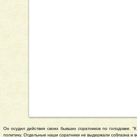
Он осудил действия своих бывших соратников по голодовке. "К
политику. Отдельные наши соратники не выдержали соблазна и вс