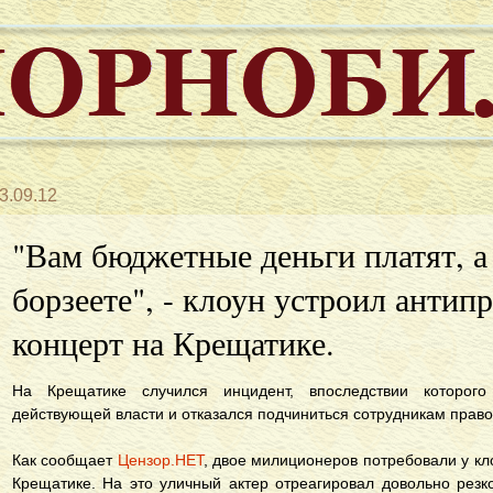
3.09.12
"Вам бюджетные деньги платят, а 
борзеете", - клоун устроил анти
концерт на Крещатике.
На Крещатике случился инцидент, впоследствии которог
действующей власти и отказался подчиниться сотрудникам прав
Как сообщает
Цензор.НЕТ
, двое милиционеров потребовали у кл
Крещатике. На это уличный актер отреагировал довольно резк