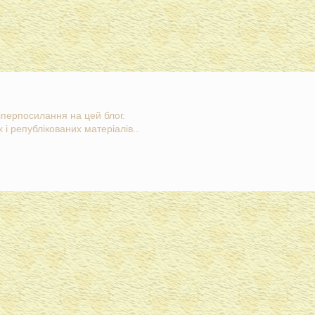
гіперпосилання на цей блог.
 і републікованих матеріалів..