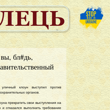
вы, бл#дь,
правительственный
о уличный клоун выступил против
оохранительных органов.
оуна прекратить свои выступления на
о и отказался выполнить требование