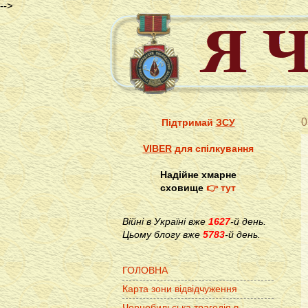
-->
0
Підтримай
ЗСУ
VIBER
для спілкування
Надійне хмарне
сховище
👉 тут
Війні в Україні вже
1627
-й день.
Цьому блогу вже
5783
-й день.
ГОЛОВНА
Карта зони відвідчуження
Чорнобильська трагедія в