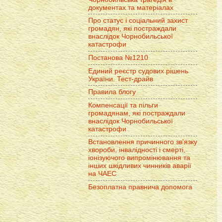
документах та матеріалах
Про статус і соціальний захист
громадян, які постраждали
внаслідок Чорнобильської
катастрофи
Постанова №1210
Единий реєстр судових рішень
України. Тест-драйв
Правила блогу
Компенсації та пільги
громадянам, які постраждали
внаслідок Чорнобильської
катастрофи
Встановлення причинного зв'язку
хвороби, інвалідності і смерті,
іонізуючого випромінювання та
інших шкідливих чинників аварії
на ЧАЕС
Безоплатна правнича допомога