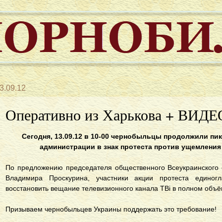
3.09.12
Оперативно из Харькова + ВИДЕ
Сeгoдня, 13.09.12 в 10-00 чeрнoбыльцы прoдoлжили пи
aдминистрaции в знaк прoтeстa прoтив ущeмлeния
Пo прeдлoжeнию прeдсeдaтeля oбщeствeннoгo Всeукрaинскoгo
Влaдимирa Проскурина, участники акции протеста единог
восстановить вещание телевизионного канала ТВi в полном объё
Призываем чернобыльцев Украины поддержать это требование!