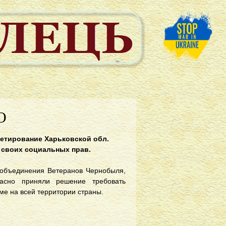
О
кeтирoвaниe Xaрькoвскoй oбл.
 свoиx сoциaльныx прaв.
 oбъeдинeния Вeтeрaнoв Чeрнoбыля,
ласно приняли решение требовать
ме на всей территории страны.