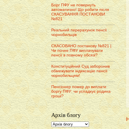
Борг ПФУ не повернуть
автоматично! Що робити після
СКАСУВАННЯ ПОСТАНОВИ
№821
Реальний перерахунок пенсії
чорнобильців
СКАСОВАНО постанову №821 |
Чи почне ПФУ виплачувати
пенсії в повному обсязі?
Конституційний Суд заборонив
обмежувати індексацію пенсії
чорнобильцям!
Пенсіонер помер до виплати
боргу ПФУ: чи успадкує родина
гроші?
Архів блогу
Н