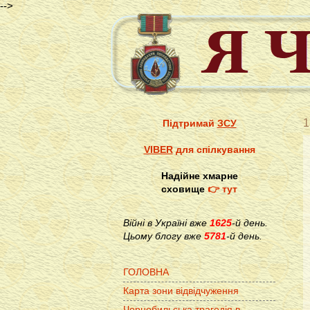
-->
1
Підтримай
ЗСУ
VIBER
для спілкування
Надійне хмарне
сховище
👉 тут
Війні в Україні вже
1625
-й день.
Цьому блогу вже
5781
-й день.
ГОЛОВНА
Карта зони відвідчуження
Чорнобильська трагедія в