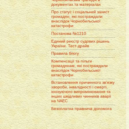
документах та матеріалах
Про статус і соціальний захист
громадян, які постраждали
внаслідок Чорнобильської
катастрофи
Постанова №1210
Единий реєстр судових рішень
України. Тест-драйв
Правила блогу
Компенсації та пільги
громадянам, які постраждали
внаслідок Чорнобильської
катастрофи
Встановлення причинного зв'язку
хвороби, інвалідності і смерті,
іонізуючого випромінювання та
інших шкідливих чинників аварії
на ЧАЕС
Безоплатна правнича допомога