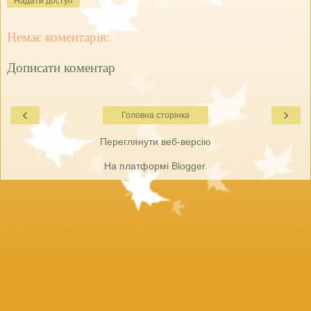
Надати доступ
Немає коментарів:
Дописати коментар
‹
›
Головна сторінка
Переглянути веб-версію
На платформі
Blogger
.