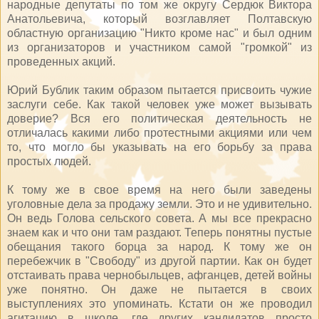
народные депутаты по том же округу Сердюк Виктора
Анатольевича, который возглавляет Полтавскую
областную организацию "Никто кроме нас" и был одним
из организаторов и участником самой "громкой" из
проведенных акций.
Юрий Бублик таким образом пытается присвоить чужие
заслуги себе. Как такой человек уже может вызывать
доверие? Вся его политическая деятельность не
отличалась какими либо протестными акциями или чем
то, что могло бы указывать на его борьбу за права
простых людей.
К тому же в свое время на него были заведены
уголовные дела за продажу земли. Это и не удивительно.
Он ведь Голова сельского совета. А мы все прекрасно
знаем как и что они там раздают. Теперь понятны пустые
обещания такого борца за народ. К тому же он
перебежчик в "Свободу" из другой партии. Как он будет
отстаивать права чернобыльцев, афганцев, детей войны
уже понятно. Он даже не пытается в своих
выступлениях это упоминать. Кстати он же проводил
агитацию в школе, где других кандидатов просто