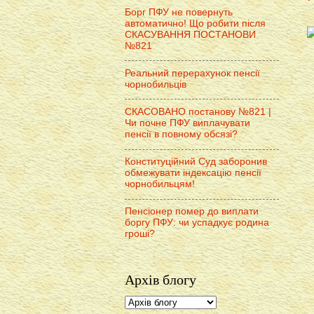
Борг ПФУ не повернуть
автоматично! Що робити після
СКАСУВАННЯ ПОСТАНОВИ
№821
Реальний перерахунок пенсії
чорнобильців
СКАСОВАНО постанову №821 |
Чи почне ПФУ виплачувати
пенсії в повному обсязі?
Конституційний Суд заборонив
обмежувати індексацію пенсії
чорнобильцям!
Пенсіонер помер до виплати
боргу ПФУ: чи успадкує родина
гроші?
Архів блогу