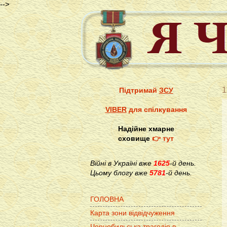
-->
1
Підтримай
ЗСУ
VIBER
для спілкування
Надійне хмарне
сховище
👉 тут
Війні в Україні вже
1625
-й день.
Цьому блогу вже
5781
-й день.
ГОЛОВНА
Карта зони відвідчуження
Чорнобильська трагедія в