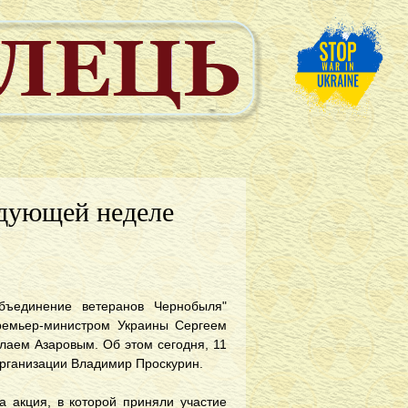
едующей неделе
объединение ветеранов Чернобыля"
ремьер-министром Украины Сергеем
олаем Азаровым. Об этом сегодня, 11
организации Владимир Проскурин.
а акция, в которой приняли участие