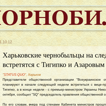
1.10.12
Харьковские чернобыльцы на сл
встретятся с Тигипко и Азаровым
"
STATUS QUO
", Харьков
Представители общественной организации "Всеукраинское 
планируют в начале следующей недели встретиться с вице-п
Тигипко, а в конце недели - с премьер-министром Украины Ник
октября, сообщил "SQ" председатель правления общественной 
По его словам, вчера под стенами Кабинета министров прошл