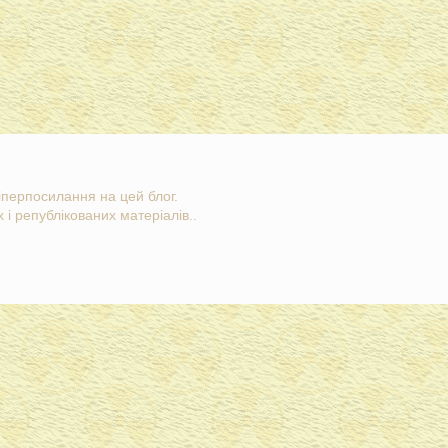
гіперпосилання на цей блог.
 і републікованих матеріалів..