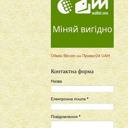
Міняй вигідно
Обмін Bitcoin на Приват24 UAH
Контактна форма
Назва
Електронна пошта
*
Повідомлення
*