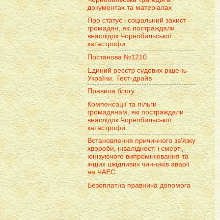
документах та матеріалах
Про статус і соціальний захист
громадян, які постраждали
внаслідок Чорнобильської
катастрофи
Постанова №1210
Единий реєстр судових рішень
України. Тест-драйв
Правила блогу
Компенсації та пільги
громадянам, які постраждали
внаслідок Чорнобильської
катастрофи
Встановлення причинного зв'язку
хвороби, інвалідності і смерті,
іонізуючого випромінювання та
інших шкідливих чинників аварії
на ЧАЕС
Безоплатна правнича допомога