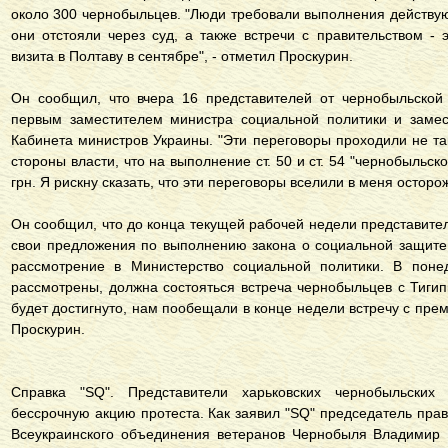
около 300 чернобыльцев. "Люди требовали выполнения действую
они отстояли через суд, а также встречи с правительством -
визита в Полтаву в сентябре", - отметил Проскурин.
Он сообщил, что вчера 16 представителей от чернобыльской
первым заместителем министра социальной политики и замес
Кабинета министров Украины. "Эти переговоры проходили не та
стороны власти, что на выполнение ст. 50 и ст. 54 "чернобыльск
грн. Я рискну сказать, что эти переговоры вселили в меня осторо
Он сообщил, что до конца текущей рабочей недели представите
свои предложения по выполнению закона о социальной защите
рассмотрение в Министерство социальной политики. В понед
рассмотрены, должна состояться встреча чернобыльцев с Тигип
будет достигнуто, нам пообещали в конце недели встречу с пре
Проскурин.
Справка "SQ". Представители харьковских чернобыльских
бессрочную акцию протеста. Как заявил "SQ" председатель пра
Всеукраинского объединения ветеранов Чернобыля Владимир 