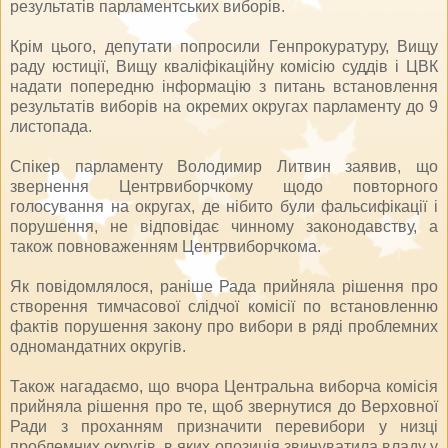
результатів парламентських виборів.
Крім цього, депутати попросили Генпрокуратуру, Вищу
раду юстиції, Вищу кваліфікаційну комісію суддів і ЦВК
надати попередню інформацію з питань встановлення
результатів виборів на окремих округах парламенту до 9
листопада.
Спікер парламенту Володимир Литвин заявив, що
звернення Центрвиборчкому щодо повторного
голосування на округах, де нібито були фальсифікації і
порушення, не відповідає чинному законодавству, а
також повноваженням Центрвиборчкома.
Як повідомлялося, раніше Рада прийняла рішення про
створення тимчасової слідчої комісії по встановленню
фактів порушення закону про вибори в ряді проблемних
одномандатних округів.
Також нагадаємо, що вчора Центральна виборча комісія
прийняла рішення про те, щоб звернутися до Верховної
Ради з проханням призначити перевибори у низці
проблемних округів, в яких опозиція звинуватила владу у