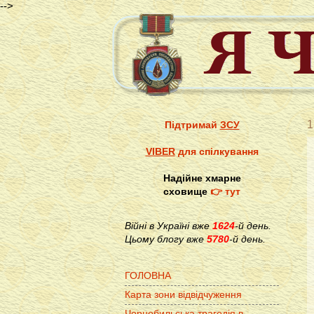
-->
1
Підтримай
ЗСУ
VIBER
для спілкування
Надійне хмарне
сховище
👉 тут
Війні в Україні вже
1624
-й день.
Цьому блогу вже
5780
-й день.
ГОЛОВНА
Карта зони відвідчуження
Чорнобильська трагедія в