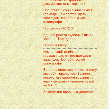
документах та матеріалах
Про статус і соціальний захист
громадян, які постраждали
внаслідок Чорнобильської
катастрофи
Постанова №1210
Единий реєстр судових рішень
України. Тест-драйв
Правила блогу
Компенсації та пільги
громадянам, які постраждали
внаслідок Чорнобильської
катастрофи
Встановлення причинного зв'язку
хвороби, інвалідності і смерті,
іонізуючого випромінювання та
інших шкідливих чинників аварії
на ЧАЕС
Безоплатна правнича допомога