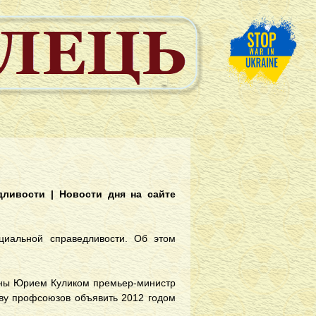
дливости | Новости дня на сайте
циальной справедливости. Об этом
ины Юрием Куликом премьер-министр
иву профсоюзов объявить 2012 годом