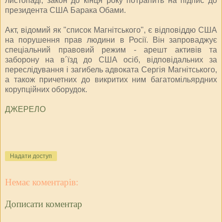
листопаді, закон до кінця року потрапить на підпис до
президента США Барака Обами.
Акт, відомий як "список Магнітського", є відповіддю США
на порушення прав людини в Росії. Він запроваджує
спеціальний правовий режим - арешт активів та
заборону на в´їзд до США осіб, відповідальних за
переслідування і загибель адвоката Сергія Магнітського,
а також причетних до викритих ним багатомільярдних
корупційних оборудок.
ДЖЕРЕЛО
Надати доступ
Немає коментарів:
Дописати коментар