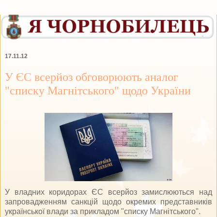
17.11.12
У ЄС всерйоз обговорюють аналог
"списку Магнітського" щодо України
У владних коридорах ЄС всерйоз замислюються над
запровадженням санкцій щодо окремих представників
української влади за прикладом "списку Магнітського".