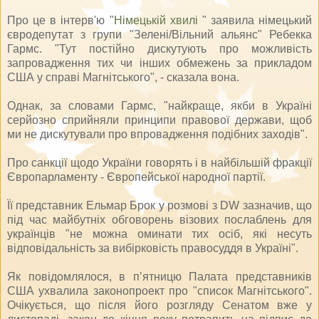
Про це в інтерв'ю "
Німецькій хвилі
" заявила німецький
євродепутат з групи "Зелені/Вільний альянс" Ребекка
Гармс. "Тут постійно дискутують про можливість
запровадження тих чи інших обмежень за прикладом
США у справі Магнітського", - сказала вона.
Однак, за словами Гармс, "найкраще, якби в Україні
серйозно сприйняли принципи правової держави, щоб
ми не дискутували про впровадження подібних заходів".
Про санкції щодо України говорять і в найбільшій фракції
Європарламенту - Європейської народної партії.
Її представник Ельмар Брок у розмові з DW зазначив, що
під час майбутніх обговорень візових послаблень для
українців "не можна оминати тих осіб, які несуть
відповідальність за вибірковість правосуддя в Україні".
Як повідомлялося, в п’ятницю Палата представників
США ухвалила законопроект про "список Магнітського".
Очікується, що після його розгляду Сенатом вже у