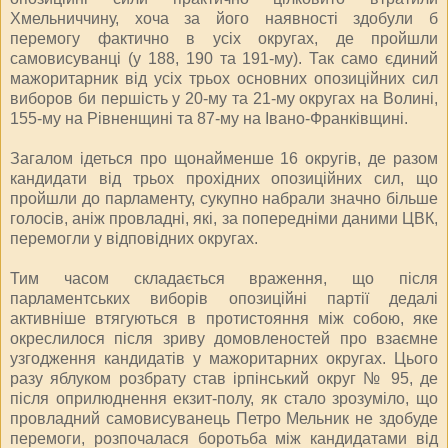
Хмельниччину, хоча за його наявності здобули б
перемогу фактично в усіх округах, де пройшли
самовисуванці (у 188, 190 та 191-му). Так само єдиний
мажоритарник від усіх трьох основних опозиційних сил
виборов би першість у 20-му та 21-му округах на Волині,
155-му на Рівненщині та 87-му на Івано-Франківщині.
Загалом ідеться про щонайменше 16 округів, де разом
кандидати від трьох прохідних опозиційних сил, що
пройшли до парламенту, сукупно набрали значно більше
голосів, аніж провладні, які, за попередніми даними ЦВК,
перемогли у відповідних округах.
Тим часом складається враження, що після
парламентських виборів опозиційні партії дедалі
активніше втягуються в протистояння між собою, яке
окреслилося після зриву домовленостей про взаємне
узгодження кандидатів у мажоритарних округах. Цього
разу яблуком розбрату став ірпінський округ № 95, де
після оприлюднення екзит-полу, як стало зрозуміло, що
провладний самовисуванець Петро Мельник не здобуде
перемоги, розпочалася боротьба між кандидатами від