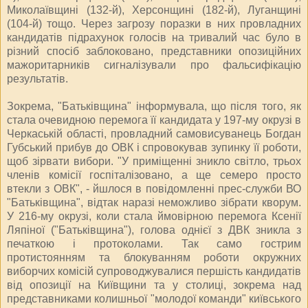
Миколаївщині (132-й), Херсонщині (182-й), Луганщині
(104-й) тощо. Через загрозу поразки в них провладних
кандидатів підрахунок голосів на тривалий час було в
різний спосіб заблоковано, представники опозиційних
мажоритарників сигналізували про фальсифікацію
результатів.
Зокрема, "Батьківщина" інформувала, що після того, як
стала очевидною перемога її кандидата у 197-му окрузі в
Черкаській області, провладний самовисуванець Богдан
Губський прибув до ОВК і спровокував зупинку її роботи,
щоб зірвати вибори. "У приміщенні зникло світло, трьох
членів комісії госпіталізовано, а ще семеро просто
втекли з ОВК", - йшлося в повідомленні прес-служби ВО
"Батьківщина", відтак наразі неможливо зібрати кворум.
У 216-му окрузі, коли стала ймовірною перемога Ксенії
Ляпіної ("Батьківщина"), голова однієї з ДВК зникла з
печаткою і протоколами. Так само гострим
протистоянням та блокуванням роботи окружних
виборчих комісій супроводжувалися першість кандидатів
від опозиції на Київщини та у столиці, зокрема над
представниками колишньої "молодої команди" київського