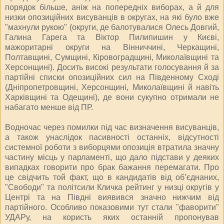
порядок більше, аніж на попередніх виборах, а й для
низки опозиційних висуванців в округах, на які було вже
"махнули рукою" (округи, де балотувалися Олесь Довгий,
Галина Гарега та Віктор Пилипишин у Києві,
мажоритарні округи на Вінниччині, Черкащині,
Полтавщині, Сумщині, Кіровоградщині, Миколаївщині та
Херсонщині). Досить високі результати голосування й за
партійні списки опозиційних сил на Південному Сході
(Дніпропетровщині, Херсонщині, Миколаївщині й навіть
Харківщині та Одещині), де вони сукупно отримали не
набагато менше від ПР.
Водночас через помилки під час визначення висуванців,
а також унаслідок пасивності останніх, відсутності
системної роботи з виборцями опозиція втратила значну
частину місць у парламенті, що дало підстави у деяких
випадках говорити про брак бажання перемагати. Про
це свідчить той факт, що в кандидатів від об’єднаних,
"Свободи" та політсили Кличка рейтинг у низці округів у
Центрі та на Півдні виявився значно нижчим від
партійного. Особливо показовими тут стали "фаворити"
УДАРу, на користь яких останній пропонував