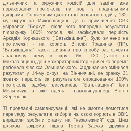
дільничних та окружних комісій для заміни вже
порахованих протоколів на нові з правильними
цифрами. Свідченням цього став розвиток подій у 132-
му окрузі на Миколаївщині, де в приміщення ОВК
увірвався "Беркут", після чого попередні результати
підрахунку 100% голосів, які зафіксували першість
Аркадія Корнацького ("Батьківщина"), було змінено на
протилежні - на користь Віталія Травянка (ПР).
"Батьківщина" також заявила про спробу застосувати
аналогічну схему в окрузі № 130 (також на
Миколаївщині), де її мажоритарник Ігор Бриченко переміг
регіонала Фелікса Ольшевського. Кардинально змінився
результат у 14-му окрузі на Вінниччині, де зранку 31
жовтня першість за результатом опрацювання 100%
протоколів здобув висуванець "Батьківщини" Іван
Мельничук, а вже вдень - самовисуванець Віктор
Жеребнюк.
Ті провладні самовисуванці, які не змогли домогтися
перегляду результатів виборів на свою користь в ОВК,
вирішили зробити ставку на "незалежний" суд. Цим
шляхом, зокрема, пішла Тетяна Засуха, дружина