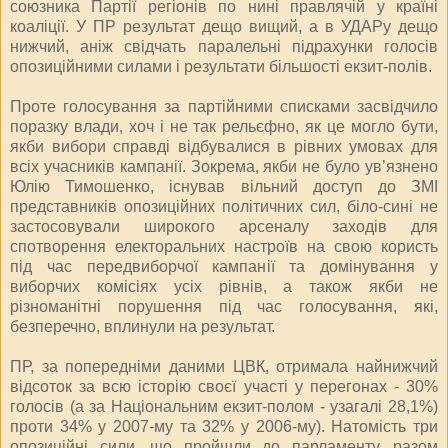
союзника Партії регіонів по нині правлячій у країні
коаліції. У ПР результат дещо вищий, а в УДАРу дещо
нижчий, аніж свідчать паралельні підрахунки голосів
опозиційними силами і результати більшості екзит-полів.
Проте голосування за партійними списками засвідчило
поразку влади, хоч і не так рельєфно, як це могло бути,
якби вибори справді відбувалися в рівних умовах для
всіх учасників кампанії. Зокрема, якби не було ув’язнено
Юлію Тимошенко, існував вільний доступ до ЗМІ
представників опозиційних політичних сил, біло-сині не
застосовували широкого арсеналу заходів для
спотворення електоральних настроїв на свою користь
під час передвиборчої кампанії та домінування у
виборчих комісіях усіх рівнів, а також якби не
різноманітні порушення під час голосування, які,
безперечно, вплинули на результат.
ПР, за попередніми даними ЦВК, отримала найнижчий
відсоток за всю історію своєї участі у перегонах - 30%
голосів (а за Національним екзит-полом - узагалі 28,1%)
проти 34% у 2007-му та 32% у 2006-му). Натомість три
опозиційні сили, що пройшли до парламенту, разом