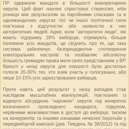
ПР одержали мандати в більшості мажоритарних
округів. Цей факт наочно спростовує стереотип, ніби
різниця між результатом за партійними списками та в
одномандатних округах тієї чи іншої політичної сили
пов’язана з відсутністю або наявністю в них
авторитетних людей. Адже, коли "авторитетні люди", які
мають підтримку 28% виборців, отримують більше
половини усіх мандатів, це свідчить про те, що така
система забезпечує безпрецедентне спотворення
електоральних настроїв та позбавляє абсолютну
більшість громадян права мати своїх представників у ВР.
Врешті у низці округів для першості було достатньо
голосів 20-30% тих, хто взяв участь у голосуванні, або
лише 10-15% усіх зареєстрованих виборців.
Проте навіть цей результат у низці випадків став
наслідком масштабних маніпуляцій, пов’язаних із
відверто абсурдною "нарізкою" округів під конкретно
визначеного провладного кандидата, підкупом,
нерівними можливостями в доступі до виборця, тиском
на конкурентів та іншими ознаками нечесної боротьби у
передвиборчій кампанії (див. Тиж­день № 38/2012) та під