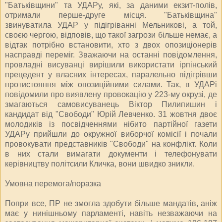
"Батьківщини" та УДАРу, які, за даними екзит-полів,
отримали перше-друге місця. "Батьківщина"
звинуватила УДАР у підігріванні Мельникові, а той,
своєю чергою, відповів, що такої загрози більше немає, а
відтак потрібно встановити, хто з двох опозиціонерів
насправді переміг. Зважаючи на останні повідомлення,
провладні висуванці вирішили використати ірпінський
прецедент у власних інтересах, паралельно підігрівши
протистояння між опозиційними силами. Так, в УДАРі
повідомили про виявлену провокацію у 223-му окрузі, де
змагаються самовисуванець Віктор Пилипишин і
кандидат від "Свободи" Юрій Левченко. 31 жовтня двоє
молодиків із посвідченнями нібито партійної газети
УДАРу прийшли до окружної виборчої комісії і почали
провокувати представників "Свободи" на конфлікт. Коли
в них стали вимагати документи і телефонувати
керівництву політсили Кличка, вони швидко зникли.
Умовна перемога/поразка
Попри все, ПР не змогла здобути більше мандатів, аніж
має у нинішньому парламенті, навіть незважаючи на