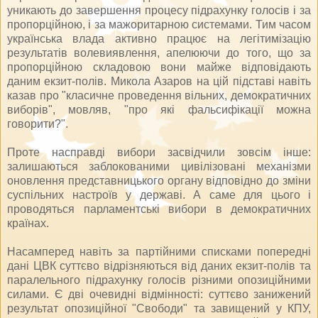
уникають до завершення процесу підрахунку голосів і за
пропорційною, і за мажоритарною системами. Тим часом
українська влада активно працює на легітимізацію
результатів волевиявлення, апелюючи до того, що за
про­порційною складовою вони майже відповідають
даним екзит-полів. Микола Азаров на цій підставі навіть
казав про "класичне проведення вільних, демократичних
виборів", мовляв, "про які фальсифікації можна
говорити?".
Проте насправді вибори засвідчили зовсім інше:
залишаються заблокованими цивілізовані механізми
оновлення представницького органу відповідно до зміни
суспільних настроїв у державі. А саме для цього і
проводяться парламентські вибори в демократичних
країнах.
Насамперед навіть за партійними списками попередні
дані ЦВК суттєво відрізняються від даних екзит-полів та
паралельного підрахунку голосів різними опозиційними
силами. Є дві очевидні відмінності: суттєво занижений
результат опозиційної "Свободи" та завищений у КПУ,