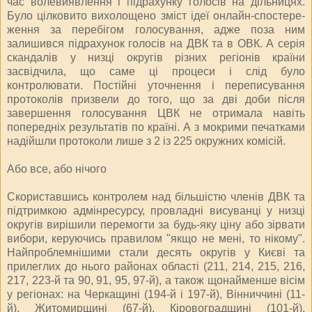
час волевиявлення і підрахунку голосів на дільницях.
Було цілковито вихолощено зміст ідеї онлайн-спос­те­ре­
жен­ня за перебігом голосування, адже поза ним
залишився підрахунок голосів на ДВК та в ОВК. А серія
скандалів у низці округів різних регіонів країни
засвідчила, що саме ці процеси і слід було
контролювати. Постійні уточнення і переписування
протоколів призвели до того, що за дві доби після
завершення голосування ЦВК не отримала навіть
попередніх результатів по країні. А з мокрими печатками
надійшли протоколи лише з 2 із 225 окружних комісій.
Або все, або нічого
Скориставшись контролем над більшістю членів ДВК та
підтримкою адмінресурсу, провладні висуванці у низці
округів вирішили перемогти за будь-яку ціну або зірвати
вибори, керуючись правилом "якщо не мені, то нікому".
Найпроблемнішими стали десять округів у Києві та
прилеглих до нього районах області (211, 214, 215, 216,
217, 223-й та 90, 91, 95, 97-й), а також щонайменше вісім
у регіонах: на Черкащині (194-й і 197-й), Вінниччині (11-
й), Житомирщині (67-й), Кіровоградщині (101-й),