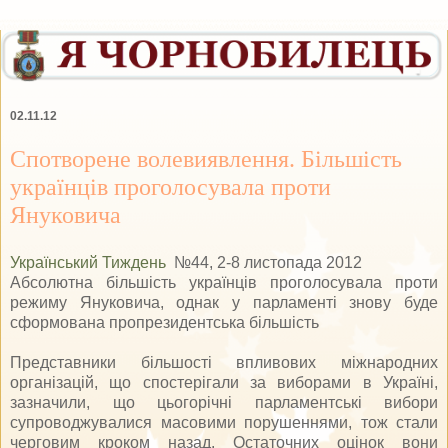
02.11.12
Спотворене волевиявлення. Більшість
українців проголосувала проти
Януковича
Український Тиждень
№44, 2-8 листопада 2012
Абсолютна більшість українців проголосувала проти
режиму Януковича, однак у парламенті знову буде
сформована пропрезидентська більшість
Представники більшості впливових міжнародних
організацій, що спостерігали за виборами в Україні,
зазначили, що цьогорічні парламентські вибори
супроводжувалися масовими порушеннями, тож стали
черговим кроком назад. Остаточних оцінок вони