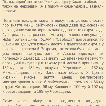
"Батьківщині" зняти своїх висуванців у Києві та області, а
також на Черкащині. А в підсумку саме ударівці зазнали
поразки.
Негативні наслідки мала й відсутність домовленостей
про зняття менш рейтингових кандидатів від основних
опозиційних сил на користь одне одного в тих округах, де
була реальна загроза перемоги провладного висуванця.
Якби "Батьківщина", УДАР і "Свобода" домовилися, то
шанси на здобуття кількох десятків додаткових округів у
них суттєво зросли б. Зокрема, так можна було вчинити в
усіх південно-східних регіонах. Аналіз оприлюднених
попередніх даних ЦВК свідчить, що впевнено перемогти
опозиційні висуванці в такому разі могли б принаймні у
182-му та 184-му округах Херсонщини, 132-му
Миколаївщини, 82-му Запорізької області. У Центрі
України вчасне зняття менш рейтингового
мажоритарника могло б забезпечити перемогу в 66-му
окрузі Житомирщини, 96-му Київщини, 100-му й 102-му
Кіровоградщини та 199-му Черкащини.
Саме через відсутність погодженого кандидата
опозиційні сили практично цілковито втратили