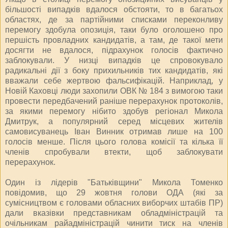
більшості випадків вдалося обстояти, то в багатьох
областях, де за партійними списками переконливу
перемогу здобула опозиція, таки було оголошено про
першість провладних кандидатів, а там, де такої мети
досягти не вдалося, підрахунок голосів факти­чно
заблокували. У низці випадків це спровокувало
радикальні дії з боку прихильників тих кандидатів, які
вважали себе жертвою фальсифікацій. Наприклад, у
Новій Каховці люди захопили ОВК № 184 з вимогою таки
провести передбачений раніше перерахунок протоколів,
за якими перемогу нібито здобув регіонал Микола
Дмитрук, а популярний серед місцевих жителів
самовисуванець Іван Винник отримав лише на 100
голосів менше. Після цього голова комісії та кілька її
членів спробували втекти, щоб заблокувати
перерахунок.
Один із лідерів "Батьківщини" Микола Томенко
повідомив, що 29 жовтня голови ОДА (які за
сумісництвом є головами обласних виборчих штабів ПР)
дали вказівки представникам обладміністрацій та
очільникам райадміністрацій чинити тиск на членів