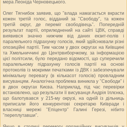
мера Леоніда Черновецького.
Олег Тягнибок заявив, що "влада намагається вкрасти
кожен третій голос, відданий за "Свободу", та кожен
третій округ, де переміг свободівець". Попередній
результат партії, оприлюднений на сайті ЦВК, справді
виявився значно нижчим від даних екзит-полів і
паралельного підрахунку голосів, який здійснювали різні
опозиційні партії. Тим часом у двох округах на Київщині
та Хмельниччині до Центрвиборчкому, за інформацією
цієї політсили, було передано відомості, що суперечили
паралельному підрахунку голосів партії на основі
протоколів із мокрими печатками із ДВК і забезпечували
мінімальну перевагу (в кількасот голосів) провладним
висуванцям. Аналогічна проблема виникла у "Свободи" і
в двох округах Києва. Наприклад, під час перевірки
встановлено, що результати її висуванця Андрія Іллєнка,
що балотувався у 215-му окрузі, на одній із дільниць
приписали його конкурентові секретарю Київради і
власниці мережі "Епіцентр" Галині Герезі, нібито
"переплутавши".
Якщо в столиці перемогу опозиційних висуванців у