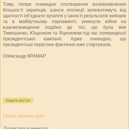
Тому, попри очевидне спотворення волевиявлення
більшості українців, шанси опозиції залежатимуть від
здатності об’єднати зусилля у захисті результатів виборів
та в майбутньому парламенті, уникнути вій­ни на
взаємознищення подіб­но до тієї, що була між
Тимошенко, Ющенком та Яценюком під час попередньої
президентської кампанії. Адже очевидно, що
президентські перегони фактично вже стартували.
Олександр КРАМАР
Надати доступ
Немає коментарів:
Дописати коментар