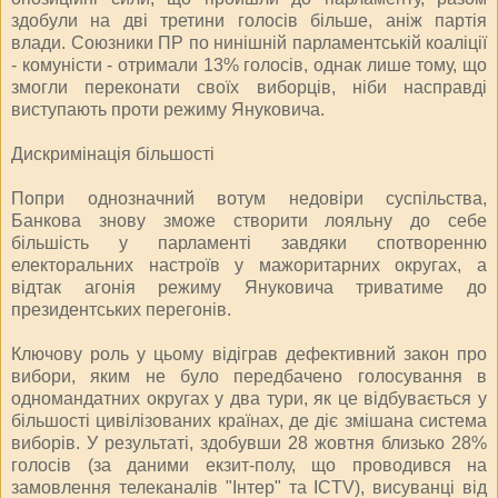
здобули на дві третини голосів більше, аніж партія
влади. Союзники ПР по нинішній парламентській коаліції
- комуністи - отримали 13% голосів, однак лише тому, що
змогли переконати своїх виборців, ніби насправді
виступають проти режиму Януковича.
Дискримінація більшості
Попри однозначний вотум недовіри суспільства,
Банкова знову зможе створити лояльну до себе
більшість у парламенті завдяки спотворенню
електоральних настроїв у мажоритарних округах, а
відтак агонія режиму Януковича триватиме до
президентських перегонів.
Ключову роль у цьому відіграв дефективний закон про
вибори, яким не було передбачено голосування в
одномандатних округах у два тури, як це відбувається у
більшості цивілізованих країнах, де діє змішана система
виборів. У результаті, здобувши 28 жовтня близько 28%
голосів (за даними екзит-полу, що проводився на
замовлення телеканалів "Інтер" та ICTV), висуванці від