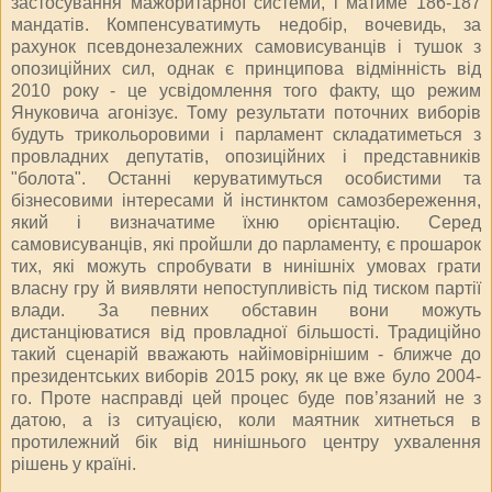
застосування мажоритарної системи, і матиме 186-187
мандатів. Компенсуватимуть недобір, вочевидь, за
рахунок псевдонезалежних самовисуванців і тушок з
опозиційних сил, однак є принципова відмінність від
2010 року - це усвідомлення того факту, що режим
Януковича агонізує. Тому результати поточних виборів
будуть трикольоровими і парламент складатиметься з
провладних депутатів, опозиційних і представників
"болота". Останні керуватимуться особистими та
бізнесовими інтересами й інстинктом самозбереження,
який і визначатиме їхню орієнтацію. Серед
самовисуванців, які пройшли до парламенту, є прошарок
тих, які можуть спробувати в нинішніх умовах грати
власну гру й виявляти непоступливість під тиском партії
влади. За певних обставин вони можуть
дистанціюватися від провладної більшості. Традиційно
такий сценарій вважають найімовірнішим - ближче до
президентських виборів 2015 року, як це вже було 2004-
го. Проте насправді цей процес буде пов’язаний не з
датою, а із ситуацією, коли маятник хитнеться в
протилежний бік від нинішнього центру ухвалення
рішень у країні.