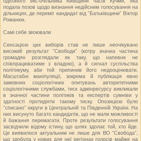
одіозного екс-очільника Київщини часів Кучми, яка
подала позов щодо визнання недійсним голосування на
дільницях, де переміг кандидат від "Батьківщини" Віктор
Романюк.
Самі себе звоювали
Сенсацією цих виборів став не лише неочікувано
високий результат "Свободи" (котру значна частина
громадян розглядали як таку, що напевне не
співпрацюватиме з владою), а й сигнал суспільства
політикуму, аби той припинив його недооцінювати.
Масштабні маніпуляції, зокрема й публікація явно
замовних соціологічних опитувань авторитетними
соціологічними службами, тиск адмінресурсу викликали
в значної частини політиків та експертів сумніви у
здатності протидіяти такому тиску. Опозицією було
"списано" округи в Центральній та Південній Україні. На
них висунуто багато кандидатів, що не мали можливості
й бажання перемагати. Проте результати голосування
засвідчили відому істину, що шлях здолає той, хто йде.
Це виявилося актуальним не лише для ВО "Свобода",
що здобула у нових для неї регіонах голосів майже на