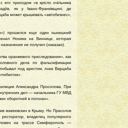
 его приходом «в крісло очільника
діїв, як у Івано-Франківщині, де
рцаба может крышевать «автобизнес»,
вы») прошелся еще один нынешний
менил Ноника на Виннице, которая
 назначения не получил (наказан).
ртва оранжевого преследования», как
головного дела по фальсификации
 побывал под арестом, пока Варцаба
Антибиотик».
 милиции Александра Просолова. При
 внутренних дел — начальника ГУ МВД
ких оборотней в погонах».
тив макеевских в Крыму. Но Прасолов
 ресторатор, владелец популярного
положен на трассе Симферополь —