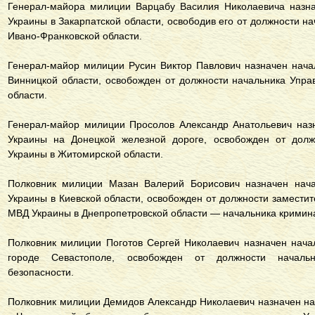
Генерал-майора милиции Варцабу Василия Николаевича назн
Украины в Закарпатской области, освободив его от должности 
Ивано-Франковской области.
Генерал-майор милиции Русин Виктор Павлович назначен нач
Винницкой области, освобожден от должности начальника Упр
области.
Генерал-майор милиции Просолов Александр Анатольевич наз
Украины на Донецкой железной дороге, освобожден от дол
Украины в Житомирской области.
Полковник милиции Мазан Валерий Борисович назначен нач
Украины в Киевской области, освобожден от должности замести
МВД Украины в Днепропетровской области — начальника кримин
Полковник милиции Поготов Сергей Николаевич назначен нач
городе Севастополе, освобожден от должности началь
безопасности.
Полковник милиции Демидов Александр Николаевич назначен н