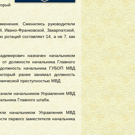
торый
менения. Сменились руководители
й, Ивано-Франковской, Закарпатской,
 ротаций составляет 14, а не 7, как
ладимирович назначен начальником
 от должности начальника Главного
а должность начальника ГУБОП МВД
который ранее занимал должность
номической преступностью МВД
начили начальником Управления МВД
чальника Главного штаба.
или начальником Управления МВД
ости первого заместителя начальника