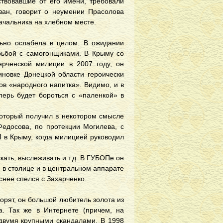
ствовавшие от его имени, требовали
ван, говорит о неумении Прасолова
начальника на хлебном месте.
льно ослабела в целом. В ожидании
рьбой с самогонщиками. В Крыму со
ерченской милиции в 2007 году, он
иновке Донецкой области героически
ов «народного напитка». Видимо, и в
перь будет бороться с «паленкой» в
который получил в некотором смысле
едосова, по протекции Могилева, с
П в Крыму, когда милицией руководил
кать, выслеживать и т.д. В ГУБОПе он
 в столице и в центральном аппарате
еснее спелся с Захарченко.
орят, он большой любитель золота из
а. Так же в Интернете (причем, на
 двумя крупными скандалами. В 1998