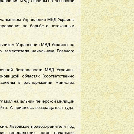
правления МВД Украины на Львовской
ачальником Управления МВД Украины
Управления по борьбе с незаконным
льником Управления МВД Украины на
о заместителя начальника Главного
венной безопасности МВД Украины.
овицкой областях (соответственно
тавлены в распоряжении министра
главил начальник печерской милиции
уйти. А пришлось возвращаться туда,
син. Львовские правоохранители под
ия генеральских погон начальник