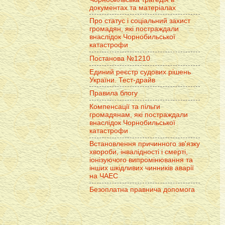
документах та матеріалах
Про статус і соціальний захист
громадян, які постраждали
внаслідок Чорнобильської
катастрофи
Постанова №1210
Единий реєстр судових рішень
України. Тест-драйв
Правила блогу
Компенсації та пільги
громадянам, які постраждали
внаслідок Чорнобильської
катастрофи
Встановлення причинного зв'язку
хвороби, інвалідності і смерті,
іонізуючого випромінювання та
інших шкідливих чинників аварії
на ЧАЕС
Безоплатна правнича допомога