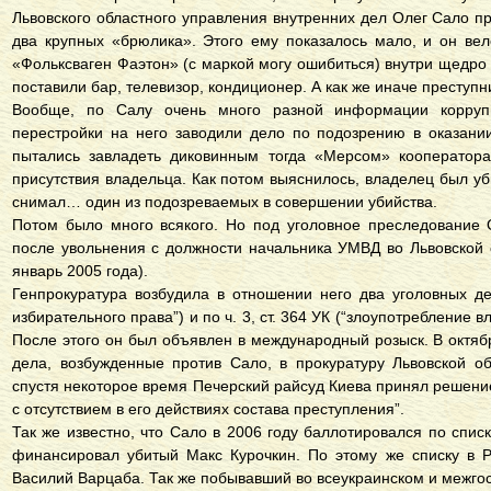
Львовского областного управления внутренних дел Олег Сало п
два крупных «брюлика». Этого ему показалось мало, и он ве
«Фольксваген Фаэтон» (с маркой могу ошибиться) внутри щедро
поставили бар, телевизор, кондиционер. А как же иначе преступн
Вообще, по Салу очень много разной информации корруп
перестройки на него заводили дело по подозрению в оказани
пытались завладеть диковинным тогда «Мерсом» кооператора
присутствия владельца. Как потом выяснилось, владелец был уби
снимал… один из подозреваемых в совершении убийства.
Потом было много всякого. Но под уголовное преследование 
после увольнения с должности начальника УМВД во Львовской 
январь 2005 года).
Генпрокуратура возбудила в отношении него два уголовных дел
избирательного права”) и по ч. 3, ст. 364 УК (“злоупотребление
После этого он был объявлен в международный розыск. В октяб
дела, возбужденные против Сало, в прокуратуру Львовской о
спустя некоторое время Печерский райсуд Киева принял решение
с отсутствием в его действиях состава преступления”.
Так же известно, что Сало в 2006 году баллотировался по спис
финансировал убитый Макс Курочкин. По этому же списку в 
Василий Варцаба. Так же побывавший во всеукраинском и межго