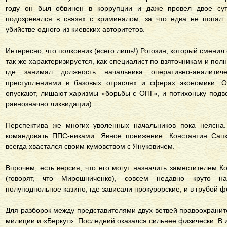
году он был обвинен в коррупции и даже провел двое сут
подозревался в связях с криминалом, за что едва не попал
убийстве одного из киевских авторитетов.
Интересно, что полковник (всего лишь!) Рогозин, который смени
так же характеризируется, как специалист по взяточникам и по
где занимал должность начальника оперативно-аналити
преступлениями в базовых отраслях и сферах экономики. 
опускают, лишают харизмы «борьбы с ОПГ», и потихоньку подв
равнозначно ликвидации).
Перспектива же многих уволенных начальников пока неясна.
командовать ППС-никами. Явное понижение. Константин Сапк
всегда хвастался своим кумовством с Януковичем.
Впрочем, есть версия, что его могут назначить заместителем Ко
(говорят, что Мирошниченко), совсем недавно круто н
полуподпольное казино, где зависали прокурорские, и в грубой 
Для разборок между представителями двух ветвей правоохрани
милиции и «Беркут». Последний оказался сильнее физически. В 