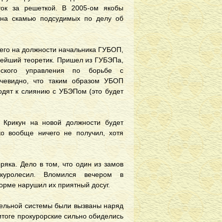
ок за решеткой. В 2005-ом якобы
 на скамью подсудимых по делу об
л его на должности начальника ГУБОП,
лнейший теоретик. Пришел из ГУБЭПа,
ческого управления по борьбе с
Очевидно, что таким образом УБОП
одят к слиянию с УБЭПом (это будет
 Крикун на новой должности будет
о вообще ничего не получил, хотя
ряка. Дело в том, что один из замов
акуролесил. Вломился вечером в
форме нарушил их приятный досуг.
тельной системы были вызваны наряд
итоге прокурорские сильно обиделись