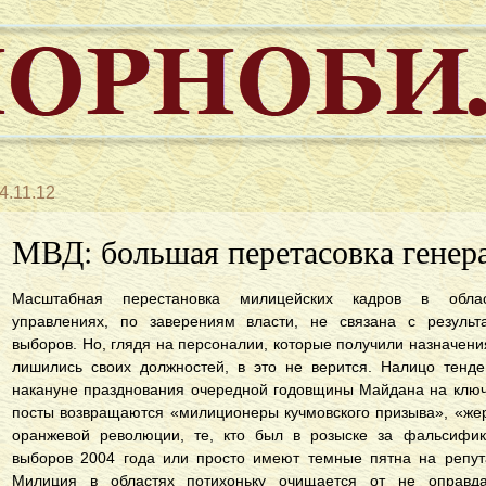
4.11.12
МВД: большая перетасовка генер
Масштабная перестановка милицейских кадров в облас
управлениях, по заверениям власти, не связана с результ
выборов. Но, глядя на персоналии, которые получили назначени
лишились своих должностей, в это не верится. Налицо тенде
накануне празднования очередной годовщины Майдана на клю
посты возвращаются «милиционеры кучмовского призыва», «же
оранжевой революции, те, кто был в розыске за фальсифи
выборов 2004 года или просто имеют темные пятна на репут
Милиция в областях потихоньку очищается от не оправд