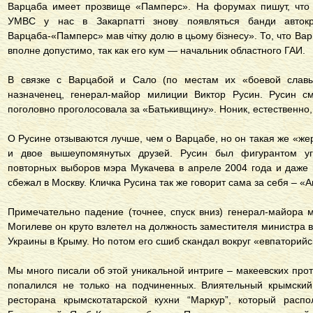
Варцаба имеет прозвище «Памперс». На форумах пишут, что с
УМВС у нас в Закарпатті знову появляться банди автокра
Варцаба-«Памперс» мав чітку долю в цьому бізнесу». То, что Ва
вполне допустимо, так как его кум — начальник областного ГАИ.
В связке с Варцабой и Сало (по местам их «боевой сла
назначенец, генерал-майор милиции Виктор Русин. Русин с
поголовно проголосовала за «Батькивщину». Ноник, естественно,
О Русине отзываются лучше, чем о Варцабе, но он такая же «же
и двое вышеупомянутых друзей. Русин был фигурантом у
повторных выборов мэра Мукачева в апреле 2004 года и даже
сбежал в Москву. Кличка Русина так же говорит сама за себя – «
Примечательно падение (точнее, спуск вниз) генерал-майора
Могилеве он круто взлетел на должность заместителя министра
Украины в Крыму. Но потом его сшиб скандал вокруг «евпаторийс
Мы много писали об этой уникальной интриге – макеевских про
попалился не только на подчиненных. Влиятельный крымский
ресторана крымскотатарской кухни “Маркур”, который рас