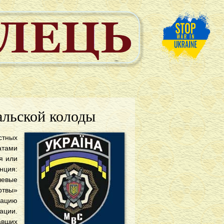
альской колоды
тных
атами
я или
нция:
чевые
ртвы»
кацию
ации.
авших