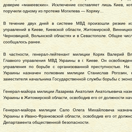
доверие «макеевских». Исключение составляет лишь Киев, ко
поручили одному из протеже Могилева — Коряку…
В течение двух дней в системе МВД произошли резкие из
управлений в Киеве, Киевской области, Житомирской, Винницко
Черновицкой, Волынской областях и в Севастополе. Общее число
сообщалось ранее.
В частности, генерал-лейтенант милиции Коряк Валерий В
Главного управления МВД Украины в г. Киеве. Он освобожден
управления по борьбе с организованной преступностью. Н
Украины назначен полковник милиции Станислав Рогозин, 
заместителя начальника Государственной службы борьбы с эко
Генерал-майора милиции Лазарева Анатолия Анатольевича наз
Украины в Житомирской области, освободив его от должности на
Генерал-майора милиции Сало Олега Михайловича назнач
Украины в Ивано-Франковской области, освободив его от должн
Департамента общественной безопасности.