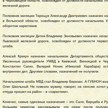
в Черновицкой области, освобожден от должности начальника У
железной дороге.
Полковник милиции Терещук Александр Дмитриевич назначен н
в Волынской области, освобожден от должности начальника 
оборотом наркотиков.
Полковник милиции Дитюк Владимир Зиновьевич назначен нача
Львовской железной дороге, освобожден от должности первог
штаба.
Алексей Крикун назначен начальником Департамента общест
Уволенные руководители УМВД в Киевской, Винницкой и Черн
Константин Сапко, Валерий Ноник иНиколай Харабара) ос
внутренних дел. Другими словами, назначений не получили.
Начальником штаба МВД стал Владимир Березан. А ГУБНОН воз
Олег Школьный. Не повезло мужику, говорят, на пенсию хотел 
откуда пришел на район – в «наркотики».
Конечно, самые одиозные назначения – это Сало, Варцаба и Ру
большим секретом рассказывали, что сразу после получен