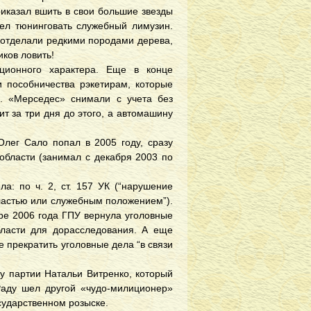
риказал вшить в свои большие звезды
лел тюнинговать служебный лимузин.
 отделали редкими породами дерева,
иков ловить!
ционного характера. Еще в конце
и пособничества рэкетирам, которые
. «Мерседес» снимали с учета без
т за три дня до этого, а автомашину
Олег Сало попал в 2005 году, сразу
области (занимал с декабря 2003 по
а: по ч. 2, ст. 157 УК (“нарушение
 властью или служебным положением”).
ре 2006 года ГПУ вернула уголовные
бласти для дорасследования. А еще
 прекратить уголовные дела “в связи
ку партии Натальи Витренко, который
Раду шел другой «чудо-милиционер»
сударственном розыске.