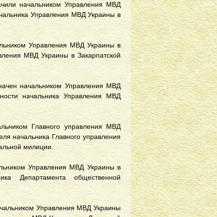
ачили начальником Управления МВД
начальника Управления МВД Украины в
альником Управления МВД Украины в
авления МВД Украины в Закарпатской
начен начальником Управления МВД
жности начальника Управления МВД
альником Главного управления МВД
теля начальника Главного управления
альной милиции.
альником Управления МВД Украины в
ника Департамента общественной
ачальником Управления МВД Украины