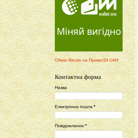
Міняй вигідно
Обмін Bitcoin на Приват24 UAH
Контактна форма
Назва
Електронна пошта
*
Повідомлення
*