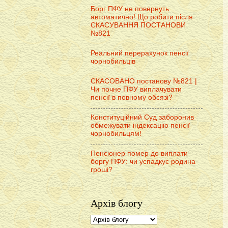
Борг ПФУ не повернуть
автоматично! Що робити після
СКАСУВАННЯ ПОСТАНОВИ
№821
Реальний перерахунок пенсії
чорнобильців
СКАСОВАНО постанову №821 |
Чи почне ПФУ виплачувати
пенсії в повному обсязі?
Конституційний Суд заборонив
обмежувати індексацію пенсії
чорнобильцям!
Пенсіонер помер до виплати
боргу ПФУ: чи успадкує родина
гроші?
Архів блогу