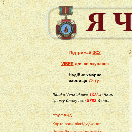
-->
2
Підтримай
ЗСУ
VIBER
для спілкування
Надійне хмарне
сховище
👉 тут
Війні в Україні вже
1626
-й день.
Цьому блогу вже
5782
-й день.
ГОЛОВНА
Карта зони відвідчуження
Чорнобильська трагедія в