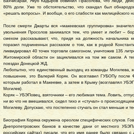
Бахчисарай, Якуб Кадыров обвинил Прасолова, что люди, дей
80% доли. Уже то обстоятельство, что скандал был обнародо
«решать вопросы». И вообще, о его слабости как милицейского 
После смерти Джарты вся «макеевская группировка» значите
увольнения Просолов занимался тем, что умеет и любит – бо
смехом рассказывают, что, придя на должность начальника к
поразил подчиненных рассказом о том, как в родной Констант
ликвидировал 40 точек торговли самогоном, уничтожив 135 литр
Житомирской области он зацикливался на том же самом. А те
поездах Донецкой ЖД.
Любопытно, что единственный выходец из команды Могилева, 
повышение, это Валерий Коряк. Он возглавил ГУБОПу после Ф
которым работал в Макеевке, а затем в Крыму (возглавлял УБЭ
Могилев).
Коряк – УБЭПовец, взяточники – его любимая тема. Ловить, отпус
ни во что не вмешивался, сидел тихо и «стучал» о происходящем
Могилеву. Допускаю, что постепенно стучать он стал меньше и т
Биография Коряка окружена ореолом специфических слухов. Гов
Днепропетровских банков в качестве дани от местного УБЭП
российских сайтах) писали, что его имя ранее было связано с