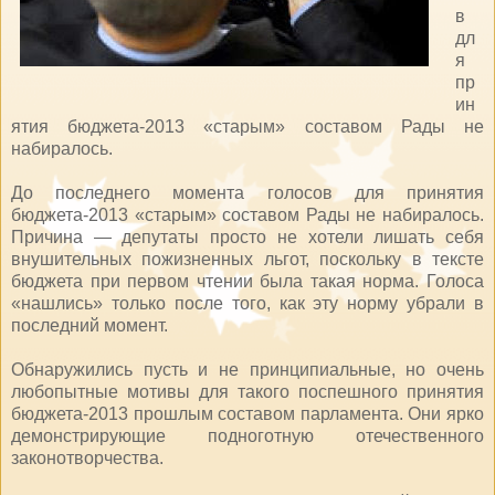
в
дл
я
пр
ин
ятия бюджета-2013 «старым» составом Рады не
набиралось.
До последнего момента голосов для принятия
бюджета-2013 «старым» составом Рады не набиралось.
Причина — депутаты просто не хотели лишать себя
внушительных пожизненных льгот, поскольку в тексте
бюджета при первом чтении была такая норма. Голоса
«нашлись» только после того, как эту норму убрали в
последний момент.
Обнаружились пусть и не принципиальные, но очень
любопытные мотивы для такого поспешного принятия
бюджета-2013 прошлым составом парламента. Они ярко
демонстрирующие подноготную отечественного
законотворчества.