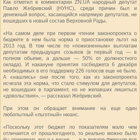
Как отметил в комментарии ZN.UA народный депутат
Павло Жебривский (НУНС), среди причин был и
денежный вопрос, касающийся напрямую депутатов, не
вошедших в новый состав Верховной Рады.
«На самом деле при первом чтении законопроекта о
бюджете в нем была норма о приостановке льгот на
2013 год. В том числе по «пожизненным» выплатам
депутатам предыдущих созывов (в первый год — в
полном объеме, а дальше — 50% от должностного
оклада). И накануне принятия госбюджета 6 декабря
необходимых в его поддержку 226 голосов еще не было.
А «нашлись» они после того, как из законопроекта
исчезла эта норма, что стало стимулом для депутатов,
не вошедших в парламент, но не желавших лишиться
«довольствия», — рассказал Жебривский.
При этом он обращает внимание на еще один
любопытный «льготный» нюанс.
«Поскольку этот бюджет по показателям мало чем
отличается от прошлогоднего, то реально можно было
бы принимать его и к весне, … и в январе-феврале все