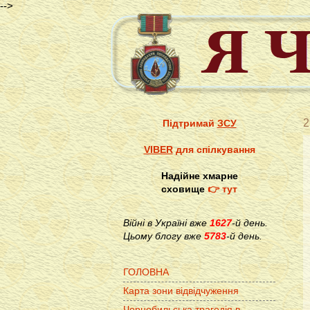
-->
2
Підтримай
ЗСУ
VIBER
для спілкування
Надійне хмарне
сховище
👉 тут
Війні в Україні вже
1627
-й день.
Цьому блогу вже
5783
-й день.
ГОЛОВНА
Карта зони відвідчуження
Чорнобильська трагедія в