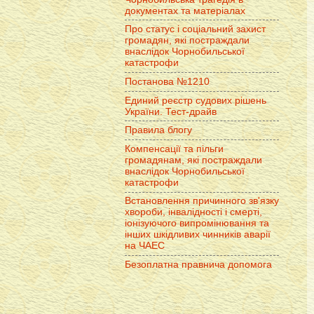
документах та матеріалах
Про статус і соціальний захист
громадян, які постраждали
внаслідок Чорнобильської
катастрофи
Постанова №1210
Единий реєстр судових рішень
України. Тест-драйв
Правила блогу
Компенсації та пільги
громадянам, які постраждали
внаслідок Чорнобильської
катастрофи
Встановлення причинного зв'язку
хвороби, інвалідності і смерті,
іонізуючого випромінювання та
інших шкідливих чинників аварії
на ЧАЕС
Безоплатна правнича допомога