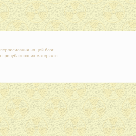
гіперпосилання на цей блог.
 і републікованих матеріалів..