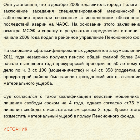
Они установили, что в декабре 2005 года житель города Пологи
заключение заседания специализированной медицинской 
заболевания признали связанным с исполнением обязаннос
последствий аварии на ЧАЭС. На основании этого заключени
осмотра МСЭК и справку о результатах определения степени 
начале 2006 года подал в районное управление Пенсионного фо
На основании сфальсифицированных документов злоумышленник
2011 года незаконно получил пенсию общей суммой более 24
начале нынешнего года прокурорской проверки по 50-летнему
дело по ч. 3 ст. 190 (мошенничество) и ч.4 ст. 358 (подделка 
прокуратурой района был заявлен гражданский иск о взыскан
материального ущерба.
Суд согласился с такой квалификацией действий мошенника
лишения свободы сроком на 4 года, однако согласно ст.75 
лишения свободы с испытательным сроком 2 года. Кроме этог
возместить материальный ущерб в пользу Пенсионного фонда.
ИСТОЧНИК