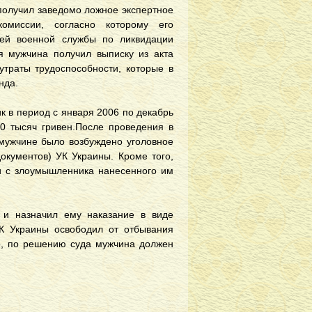
 получил заведомо ложное экспертное
комиссии, согласно которому его
тей военной службы по ликвидации
я мужчина получил выписку из акта
утраты трудоспособности, которые в
нда.
 в период с января 2006 по декабрь
0 тысяч гривен.После проведения в
 мужчине было возбуждено уголовное
документов) УК Украины. Кроме того,
ии с злоумышленника нанесенного им
 и назначил ему наказание в виде
УК Украины освободил от отбывания
о, по решению суда мужчина должен