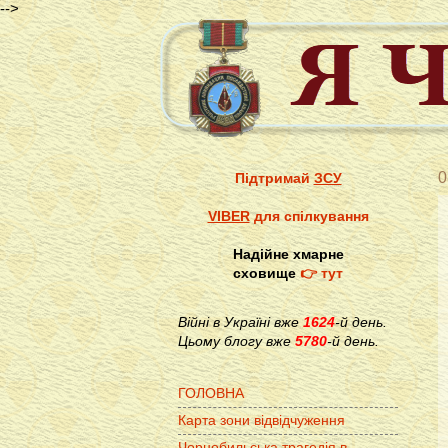
-->
0
Підтримай
ЗСУ
VIBER
для спілкування
Надійне хмарне
сховище
👉 тут
Війні в Україні вже
1624
-й день.
Цьому блогу вже
5780
-й день.
ГОЛОВНА
Карта зони відвідчуження
Чорнобильська трагедія в