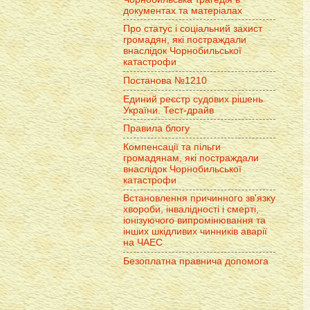
документах та матеріалах
Про статус і соціальний захист
громадян, які постраждали
внаслідок Чорнобильської
катастрофи
Постанова №1210
Единий реєстр судових рішень
України. Тест-драйв
Правила блогу
Компенсації та пільги
громадянам, які постраждали
внаслідок Чорнобильської
катастрофи
Встановлення причинного зв'язку
хвороби, інвалідності і смерті,
іонізуючого випромінювання та
інших шкідливих чинників аварії
на ЧАЕС
Безоплатна правнича допомога