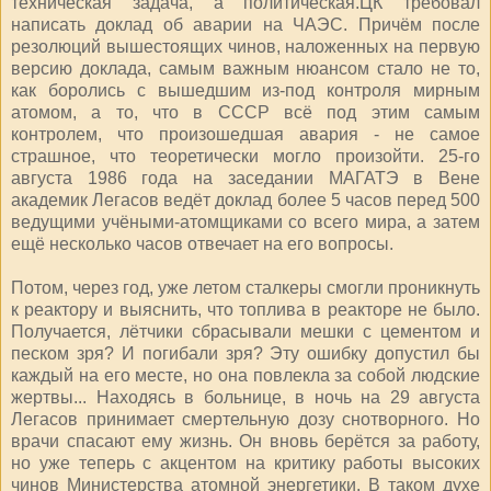
техническая задача, а политическая.ЦК требовал
написать доклад об аварии на ЧАЭС. Причём после
резолюций вышестоящих чинов, наложенных на первую
версию доклада, самым важным нюансом стало не то,
как боролись с вышедшим из-под контроля мирным
атомом, а то, что в СССР всё под этим самым
контролем, что произошедшая авария - не самое
страшное, что теоретически могло произойти. 25-го
августа 1986 года на заседании МАГАТЭ в Вене
академик Легасов ведёт доклад более 5 часов перед 500
ведущими учёными-атомщиками со всего мира, а затем
ещё несколько часов отвечает на его вопросы.
Потом, через год, уже летом сталкеры смогли проникнуть
к реактору и выяснить, что топлива в реакторе не было.
Получается, лётчики сбрасывали мешки с цементом и
песком зря? И погибали зря? Эту ошибку допустил бы
каждый на его месте, но она повлекла за собой людские
жертвы... Находясь в больнице, в ночь на 29 августа
Легасов принимает смертельную дозу снотворного. Но
врачи спасают ему жизнь. Он вновь берётся за работу,
но уже теперь с акцентом на критику работы высоких
чинов Министерства атомной энергетики. В таком духе