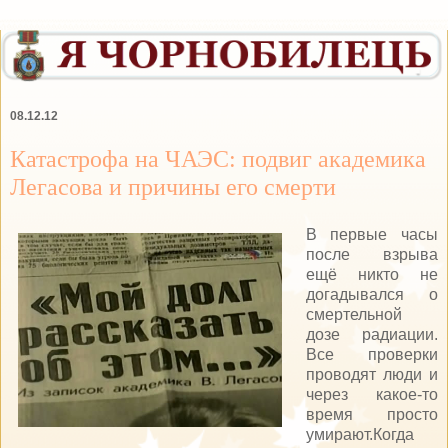
08.12.12
Катастрофа на ЧАЭС: подвиг академика
Легасова и причины его смерти
В первые часы
после взрыва
ещё никто не
догадывался о
смертельной
дозе радиации.
Все проверки
проводят люди и
через какое-то
время просто
умирают.Когда