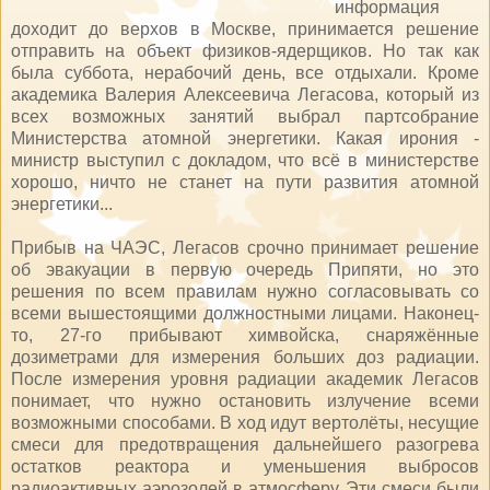
информация
доходит до верхов в Москве, принимается решение
отправить на объект физиков-ядерщиков. Но так как
была суббота, нерабочий день, все отдыхали. Кроме
академика Валерия Алексеевича Легасова, который из
всех возможных занятий выбрал партсобрание
Министерства атомной энергетики. Какая ирония -
министр выступил с докладом, что всё в министерстве
хорошо, ничто не станет на пути развития атомной
энергетики...
Прибыв на ЧАЭС, Легасов срочно принимает решение
об эвакуации в первую очередь Припяти, но это
решения по всем правилам нужно согласовывать со
всеми вышестоящими должностными лицами. Наконец-
то, 27-го прибывают химвойска, снаряжённые
дозиметрами для измерения больших доз радиации.
После измерения уровня радиации академик Легасов
понимает, что нужно остановить излучение всеми
возможными способами. В ход идут вертолёты, несущие
смеси для предотвращения дальнейшего разогрева
остатков реактора и уменьшения выбросов
радиоактивных аэрозолей в атмосферу. Эти смеси были