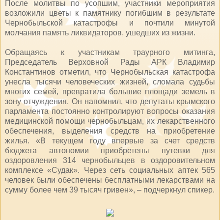
После молитвы по усопшим, участники мероприятия
возложили цветы к памятнику погибшим в результате
Чернобыльской катастрофы и почтили минутой
молчания память ликвидаторов, ушедших из жизни.
Обращаясь к участникам траурного митинга,
Председатель Верховной Рады АРК Владимир
Константинов отметил, что Чернобыльская катастрофа
унесла тысячи человеческих жизней, сломала судьбы
многих семей, превратила большие площади земель в
зону отчуждения. Он напомнил, что депутаты крымского
парламента постоянно контролируют вопросы оказания
медицинской помощи чернобыльцам, их лекарственного
обеспечения, выделения средств на приобретение
жилья. «В текущем году впервые за счет средств
бюджета автономии приобретены путевки для
оздоровления 314 чернобыльцев в оздоровительном
комплексе «Судак». Через сеть социальных аптек 565
человек были обеспечены бесплатными лекарствами на
сумму более чем 39 тысяч гривен», – подчеркнул спикер.