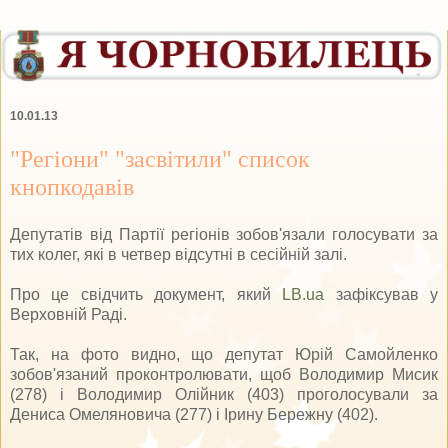
10.01.13
"Регіони" "засвітили" список
кнопкодавів
Депутатів від Партії регіонів зобов'язали голосувати за
тих колег, які в четвер відсутні в сесійній залі.
Про це свідчить документ, який
LB.ua
зафіксував у
Верховній Раді.
Так, на фото видно, що депутат Юрій Самойленко
зобов'язаний проконтролювати, щоб Володимир Мисик
(278) і Володимир Олійник (403) проголосували за
Дениса Омеляновича (277) і Ірину Бережну (402).