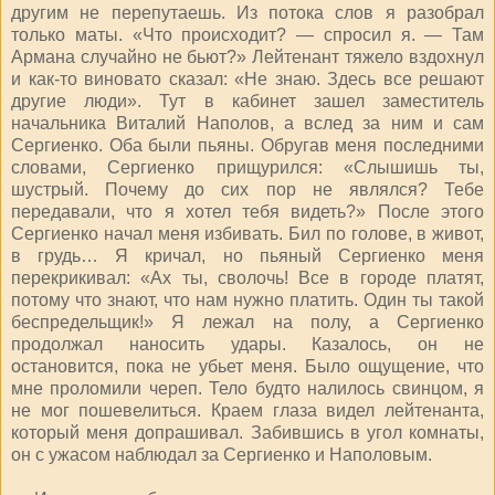
другим не перепутаешь. Из потока слов я разобрал
только маты. «Что происходит? — спросил я. — Там
Армана случайно не бьют?» Лейтенант тяжело вздохнул
и как-то виновато сказал: «Не знаю. Здесь все решают
другие люди». Тут в кабинет зашел заместитель
начальника Виталий Наполов, а вслед за ним и сам
Сергиенко. Оба были пьяны. Обругав меня последними
словами, Сергиенко прищурился: «Слышишь ты,
шустрый. Почему до сих пор не являлся? Тебе
передавали, что я хотел тебя видеть?» После этого
Сергиенко начал меня избивать. Бил по голове, в живот,
в грудь… Я кричал, но пьяный Сергиенко меня
перекрикивал: «Ах ты, сволочь! Все в городе платят,
потому что знают, что нам нужно платить. Один ты такой
беспредельщик!» Я лежал на полу, а Сергиенко
продолжал наносить удары. Казалось, он не
остановится, пока не убьет меня. Было ощущение, что
мне проломили череп. Тело будто налилось свинцом, я
не мог пошевелиться. Краем глаза видел лейтенанта,
который меня допрашивал. Забившись в угол комнаты,
он с ужасом наблюдал за Сергиенко и Наполовым.