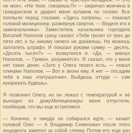
не мое». «Не твое, говоришь?!» — закричал мужчина в
гражданском и ударил меня кулаком по голове. Все
поплыло перед глазами. «Здесь патроны, — покачал
головой милиционер, развернув сверток. — Ведите его к
замначальника». Заместитель начальника горотдела
Виталий Наполов сразу сказал: «Тебе грозит от трех до
пяти лет, и ты никому ничего не докажешь. Но можешь
заплатить штраф». И показал руками сумму — десять.
«Десять тысяч?» — возмутился я. «Да, — кивнул
Наполов. — Гривен, разумеется». Я сказал, что у меня
нет таких денег. «Зато у Олега твоего есть, — пожал
плечами Наполов. — Вот и звони ему. А нет — посадим
тебя в наш «петушатник». Выйдешь оттуда — сам
кукарекать будешь».
Я позвонил Олегу, но он лежал с температурой и не
выходил из дому.Милиционеры меня отпустили,
пообещав, что мы еще встретимся.
— Конечно, я никуда не собирался идти, — качает
головой Олег. — А Владимир Семенович после этого
инцидента заметил за собой слежку. Потом его еще раз