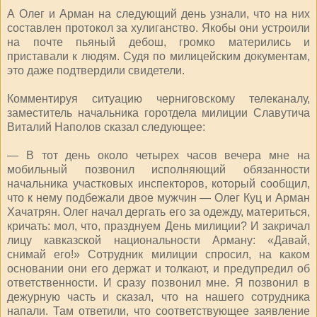
А Олег и Арман на следующий день узнали, что на них
составлен протокол за хулиганство. Якобы они устроили
на почте пьяный дебош, громко матерились и
приставали к людям. Судя по милицейским документам,
это даже подтвердили свидетели.
Комментируя ситуацию черниговскому телеканалу,
заместитель начальника горотдела милиции Славутича
Виталий Наполов сказал следующее:
— В тот день около четырех часов вечера мне на
мобильный позвонил исполняющий обязанности
начальника участковых инспекторов, который сообщил,
что к нему подбежали двое мужчин — Олег Куц и Арман
Хачатрян. Олег начал дергать его за одежду, материться,
кричать: мол, что, празднуем День милиции? И закричал
лицу кавказской национальности Арману: «Давай,
снимай его!» Сотрудник милиции спросил, на каком
основании они его держат и толкают, и предупредил об
ответственности. И сразу позвонил мне. Я позвонил в
дежурную часть и сказал, что на нашего сотрудника
напали. Там ответили, что соответствующее заявление