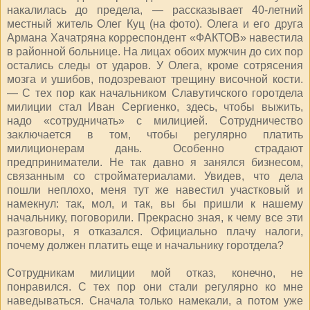
накалилась до предела, — рассказывает 40-летний
местный житель Олег Куц (на фото). Олега и его друга
Армана Хачатряна корреспондент «ФАКТОВ» навестила
в районной больнице. На лицах обоих мужчин до сих пор
остались следы от ударов. У Олега, кроме сотрясения
мозга и ушибов, подозревают трещину височной кости.
— С тех пор как начальником Славутичского горотдела
милиции стал Иван Сергиенко, здесь, чтобы выжить,
надо «сотрудничать» с милицией. Сотрудничество
заключается в том, чтобы регулярно платить
милиционерам дань. Особенно страдают
предприниматели. Не так давно я занялся бизнесом,
связанным со стройматериалами. Увидев, что дела
пошли неплохо, меня тут же навестил участковый и
намекнул: так, мол, и так, вы бы пришли к нашему
начальнику, поговорили. Прекрасно зная, к чему все эти
разговоры, я отказался. Официально плачу налоги,
почему должен платить еще и начальнику горотдела?
Сотрудникам милиции мой отказ, конечно, не
понравился. С тех пор они стали регулярно ко мне
наведываться. Сначала только намекали, а потом уже