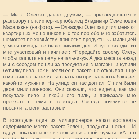
— Мы с Олегом давно дружим, — присоединяется к
разговору пенсионер-чернобылец Владимир Семенович
Махалакин (на фото). — Однажды Олег защитил меня от
квартирных мошенников и с тех пор обо мне заботится.
Помогает по хозяйству, приносит продукты. С милицией
у меня никогда не было никаких дел. И тут приходит ко
мне участковый и начинает: «Передайте своему Олегу,
чтобы зашел к нашему начальнику». А два месяца назад
мы с соседом пошли за продуктами в магазин и купили
бутылку пива. Так и несли ее в пакете, не открывая. Еще
в магазине я заметил, что за нами пристально наблюдает
какой-то мужчина. На улице он нас догнал. С ним были
двое милиционеров. Они сказали, что видели, как мы
покупали пиво и якобы его пили, и приказали мне
проехать с ними в горотдел. Соседа почему-то не
просили, а меня заставили.
В горотделе один из милиционеров начал доставать
содержимое моего пакета.Зелень, продукты, носки… И
вдруг показал мне сверток исписанной бумаги: «А это
что?» «Не знаю, — сказал я, чувствуя неладное. — Это