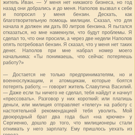
житель Иван. — У меня нет никакого бизнеса, но год
назад они добрались и до меня. Наполов вызвал к себе
и попросил у меня бензин. Дескать, как
благотворительную помощь милиции. Сказал, что для
начала я должен им дать 80 литров бензина. Я пытался
отказаться, но мне намекнули, что будут проблемы. Я
сделал то, что они просили, а через две недели Наполов
опять потребовал бензин. Я сказал, что у меня нет таких
денег. Наполов при мне набрал номер моего
начальника: «Ты понимаешь, что сейчас потеряешь
работу?»
— Достается не только предпринимателям, но и
военнослужащим, и атомщикам, которые боятся
потерять работу, — говорит житель Славутича Василий.
— Даже если ты ничего не сделал, тебя найдут и начнут
«прессовать». Разговор у них короткий: или платишь
деньги, или милиция отправляет «телегу» на работу с
настоятельной рекомендацией тебя уволить. Мой
двоюродный брат два года был «на крючке» у
Сергиенко, дошло до того, что милиционеры стали
отнимать у него зарплату. Ему пришлось уехать из
города.