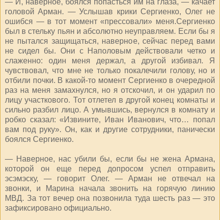
— И, наверное, боялся попасться им на глаза, — качает
головой Арман. — Услышав крики Сергиенко, Олег не
ошибся — в тот момент «прессовали» меня.Сергиенко
был в стельку пьян и абсолютно неуправляем. Если бы я
не пытался защищаться, наверное, сейчас перед вами
не сидел бы. Они с Наполовым действовали четко и
слаженно: один меня держал, а другой избивал. Я
чувствовал, что мне не только покалечили голову, но и
отбили почки. В какой-то момент Сергиенко в очередной
раз на меня замахнулся, но я отскочил, и он ударил по
лицу участкового. Тот отлетел в другой конец комнаты и
сильно разбил лицо. А умывшись, вернулся в комнату и
робко сказал: «Извините, Иван Иванович, что… попал
вам под руку». Он, как и другие сотрудники, панически
боялся Сергиенко.
— Наверное, нас убили бы, если бы не жена Армана,
которой он еще перед допросом успел отправить
эсэмэску, — говорит Олег. — Арман не отвечал на
звонки, и Марина начала звонить на горячую линию
МВД. За тот вечер она позвонила туда шесть раз — это
зафиксировано официально.