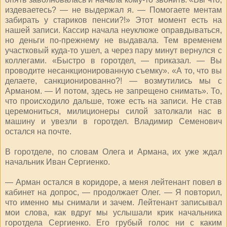
издеваетесь? — не выдержал я. — Помогаете ментам
забирать у стариков пенсии?!» Этот момент есть на
нашей записи. Кассир начала неуклюже оправдываться,
но деньги по-прежнему не выдавала. Тем временем
участковый куда-то ушел, а через пару минут вернулся с
коллегами. «Быстро в горотдел, — приказал. — Вы
проводите несанкционированную съемку». «А то, что вы
делаете, санкционированно?! — возмутились мы с
Арманом. — И потом, здесь не запрещено снимать». То,
что происходило дальше, тоже есть на записи. Не став
церемониться, милиционеры силой затолкали нас в
машину и увезли в горотдел. Владимир Семенович
остался на почте.
В горотделе, по словам Олега и Армана, их уже ждал
начальник Иван Сергиенко.
— Арман остался в коридоре, а меня лейтенант повел в
кабинет на допрос, — продолжает Олег. — Я повторил,
что именно мы снимали и зачем. Лейтенант записывал
мои слова, как вдруг мы услышали крик начальника
горотдела Сергиенко. Его грубый голос ни с каким