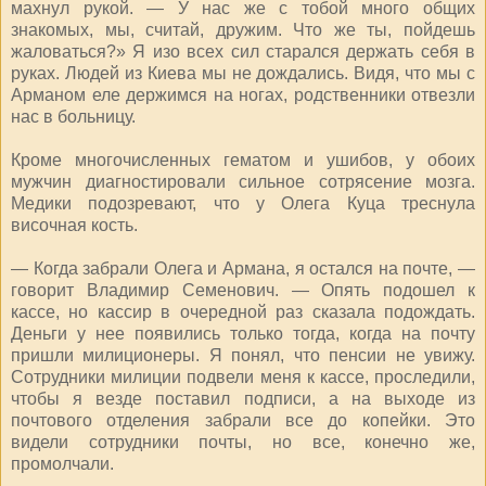
махнул рукой. — У нас же с тобой много общих
знакомых, мы, считай, дружим. Что же ты, пойдешь
жаловаться?» Я изо всех сил старался держать себя в
руках. Людей из Киева мы не дождались. Видя, что мы с
Арманом еле держимся на ногах, родственники отвезли
нас в больницу.
Кроме многочисленных гематом и ушибов, у обоих
мужчин диагностировали сильное сотрясение мозга.
Медики подозревают, что у Олега Куца треснула
височная кость.
— Когда забрали Олега и Армана, я остался на почте, —
говорит Владимир Семенович. — Опять подошел к
кассе, но кассир в очередной раз сказала подождать.
Деньги у нее появились только тогда, когда на почту
пришли милиционеры. Я понял, что пенсии не увижу.
Сотрудники милиции подвели меня к кассе, проследили,
чтобы я везде поставил подписи, а на выходе из
почтового отделения забрали все до копейки. Это
видели сотрудники почты, но все, конечно же,
промолчали.