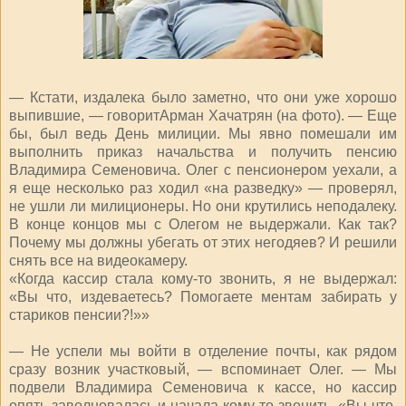
— Кстати, издалека было заметно, что они уже хорошо
выпившие, — говоритАрман Хачатрян (на фото). — Еще
бы, был ведь День милиции. Мы явно помешали им
выполнить приказ начальства и получить пенсию
Владимира Семеновича. Олег с пенсионером уехали, а
я еще несколько раз ходил «на разведку» — проверял,
не ушли ли милиционеры. Но они крутились неподалеку.
В конце концов мы с Олегом не выдержали. Как так?
Почему мы должны убегать от этих негодяев? И решили
снять все на видеокамеру.
«Когда кассир стала кому-то звонить, я не выдержал:
«Вы что, издеваетесь? Помогаете ментам забирать у
стариков пенсии?!»»
— Не успели мы войти в отделение почты, как рядом
сразу возник участковый, — вспоминает Олег. — Мы
подвели Владимира Семеновича к кассе, но кассир
опять заволновалась и начала кому-то звонить. «Вы что,