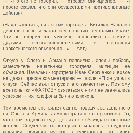
— Я этого не говорил, — отрезал милиционер. — Я
просто сказал, что они осуществляли противоправные
действия.
(Надо заметить, на сессии горсовета Виталий Наполов
действительно излагал ход событий несколько иначе.
Там он говорил, что мужчины «ворвались на почту с
другими несовершеннолетними в состоянии
наркотического опьянения…» — Авт.)
Откуда у Олега и Армана появились следы побоев,
заместитель начальника горотдела милиции не
объяснил. Начальник горотдела Иван Сергиенко и вовсе
не давал прессе комментариев — после ЧП он ушел в
отпуск. Сейчас взял отпуск и его заместитель. Поэтому
все попытки «ФАКТОВ» связаться с ними не увенчались
успехом — их телефоны были отключены.
Тем временем состоялся суд по поводу составленного
на Олега и Армана административного протокола. То,
что происходило в суде, до сих пор обсуждают местные
жители. Свидетели, на которых ссылались сотрудники
милиции, обвиняя мужчин в хулиганстве, от своих