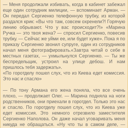
— Меня продолжали избивать, когда в кабинет забежал
еще один сотрудник милиции, — вспоминает Арман. —
Он передал Сергиенко телефонную трубку, из которой
раздался крик: «Вы что там, совсем охренели?! Горячую
линию обрывают. Что у вас происходит?!» «Марина
Ручка — это твоя жена? — спросил Сергиенко, повесив
трубку. — Сейчас же уйми ее, или будет хуже». Пока я по
приказу Сергиенко звонил супруге, один из сотрудников
начал меня фотографировать.«Завтра читай о себе в
местных газетах, — ухмыльнулся Сергиенко. — Ты же
беспредельщик, устроил на улице дебош. И нам
пришлось тебя задержать».
«По горотделу пошел слух, что из Киева едет комиссия.
Это нас и спасло»
— По тону Армана его жена поняла, что все очень
плохо, — продолжает Олег. — Марина подняла на ноги
родственников, они приехали в горотдел. Только это нас
и спасло. По горотделу пошел слух, что из Киева уже
едет комиссия. Это немного отрезвило заместителя
Сергиенко Наполова. Он даже начал уговаривать меня
никуда не обращаться. «Ну что ты в самом деле, —