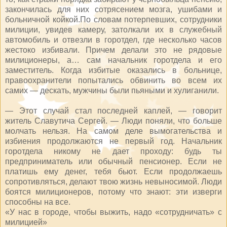
закончилась для них сотрясением мозга, ушибами и
больничной койкой.По словам потерпевших, сотрудники
милиции, увидев камеру, затолкали их в служебный
автомобиль и отвезли в горотдел, где несколько часов
жестоко избивали. Причем делали это не рядовые
милиционеры, а… сам начальник горотдела и его
заместитель. Когда избитые оказались в больнице,
правоохранители попытались обвинить во всем их
самих — дескать, мужчины были пьяными и хулиганили.
— Этот случай стал последней каплей, — говорит
житель Славутича Сергей. — Люди поняли, что больше
молчать нельзя. На самом деле вымогательства и
избиения продолжаются не первый год. Начальник
горотдела никому не дает проходу: будь ты
предприниматель или обычный пенсионер. Если не
платишь ему денег, тебя бьют. Если продолжаешь
сопротивляться, делают твою жизнь невыносимой. Люди
боятся милиционеров, потому что знают: эти изверги
способны на все.
«У нас в городе, чтобы выжить, надо «сотрудничать» с
милицией»