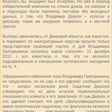
Казалось бы, инцидент был исчерпан. Но уже в период
избирательной кампании на стенах домов, на заборах и
в подъездах были наклеены листовки без выходных
данных, о том, что Владимир Деркач – хулиган и
дебошир, такие же сведения появились и в местной
прессе.
Выборы закончились, от Донецкой области, как известно,
в парламент по мажоритарным округам прошли только
представители правящей партии. А для Владимира
Григорьевича началась новая «эпопея»: 21 декабря
2012 г. его известили о том, что он является
подозреваемым в совершении хулиганского нападения
на гр. Х.
Официального обвинения пока Владимиру Григорьевичу
не предъявили, но он сам и его адвокат сообщают, что
это – вопрос нескольких дней. Защитник Деркача
утверждает, что из дела исчезли первоначальные
показания его клиента и его заявления. И сам Деркач, и
его адвокат считают, что дело сфальсифицировано и
имеет политическую подоплеку, что фактически является
доказательством преследований гражданских