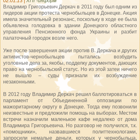
02.01.13 |
ХПГ-информ
Владимир Григорьевич Деркач в 2011 году был одним из
лидеров акции протеста чернобыльцев в Донецке. Акция
имела значительный резонанс, поскольку в ходе ее была
объявлена голодовка в здании Донецкого областного
управления Пенсионного фонда Украины и разбит
палаточный городок возле него.
Уже после завершения акции против В. Деркача и других
активистов-чернобыльцев пытались возбудить
уголовные дела за, якобы, подделку документов, дающих
право на чернобыльский статус. Но из этой затеи ничего
не вышло – суды признали их возбуждение
незаконными.
В 2012 году Владимир Деркач решил баллотироваться в
парламент от Объединенной оппозиции по
мажоритарному округу в Донецке. Тогда ему позвонили
неизвестные и предложили помощь на выборах. Местом
встречи назначили маленькое кафе недалеко от дома
Владимира Григорьевича. Но разговор не получился, т.к.
«помощники», назвавшиеся политтехнологами,
запросили немалые деньги, которых у чернобыльца,