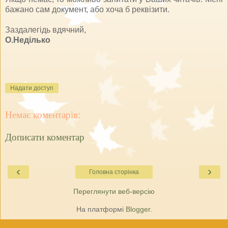
бажано сам документ, або хоча б реквізити.
Заздалегідь вдячний,
О.Неділько
Надати доступ
Немає коментарів:
Дописати коментар
‹
›
Головна сторінка
Переглянути веб-версію
На платформі
Blogger
.