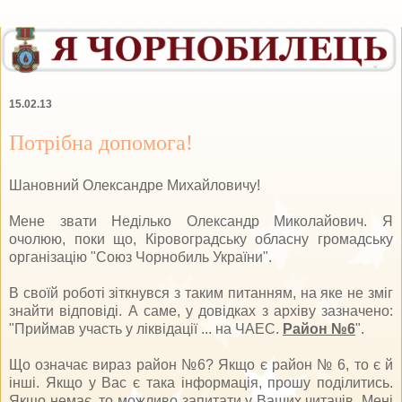
15.02.13
Потрібна допомога!
Шановний Олександре Михайловичу!
Мене звати Неділько Олександр Миколайович. Я
очолюю, поки що, Кіровоградську обласну громадську
організацію "Союз Чорнобиль України".
В своїй роботі зіткнувся з таким питанням, на яке не зміг
знайти відповіді. А саме, у довідках з архіву зазначено:
"Приймав участь у ліквідації ... на ЧАЕС.
Район №6
".
Що означає вираз район №6? Якщо є район № 6, то є й
інші. Якщо у Вас є така інформація, прошу поділитись.
Якщо немає, то можливо запитати у Ваших читачів. Мені