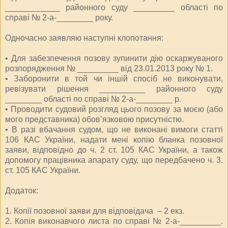
____________ районного суду _________ області по
справі № 2-а-________ року.
Одночасно заявляю наступні клопотання:
•
Для забезпечення позову зупинити дію оскаржуваного
розпорядження № _________ від 23.01.2013 року № 1.
•
Заборонити в той чи іншій спосіб не виконувати,
ревізувати рішення __________ районного суду
________ області по справі № 2-а-________ р.
•
Проводити судовий розгляд цього позову за моєю (або
мого представника) обов’язковою присутністю.
•
В разі вбачання судом, що не виконані вимоги статті
106 КАС України, надати мені копію бланка позовної
заяви, відповідно до ч. 2 ст. 105 КАС України, а також
допомогу працівника апарату суду, що передбачено ч. 3.
ст. 105 КАС України.
Додаток:
1.
Копії позовної заяви для відповідача – 2 екз.
2.
Копія виконавчого листа по справі № 2-а-_________.