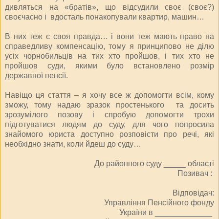
дивляться на «братів», що відсудили своє (своє?)
своєчасно і вдосталь понакопували квартир, машин…
В них теж є своя правда… і вони теж мають право на
справедливу компенсацію, тому я принципово не ділю
усіх чорнобильців на тих хто пройшов, і тих хто не
пройшов суди, якими було встановлено розмір
державної пенсії.
Навіщо ця стаття – я хочу все ж допомогти всім, кому
зможу, тому надаю зразок простенького та досить
зрозумілого позову і спробую допомогти трохи
підготуватися людям до суду, для чого попросила
знайомого юриста доступно розповісти про речі, які
необхідно знати, коли йдеш до суду…
До районного суду _____ області
Позивач :
Відповідач:
Управління Пенсійного фонду
України в _____________