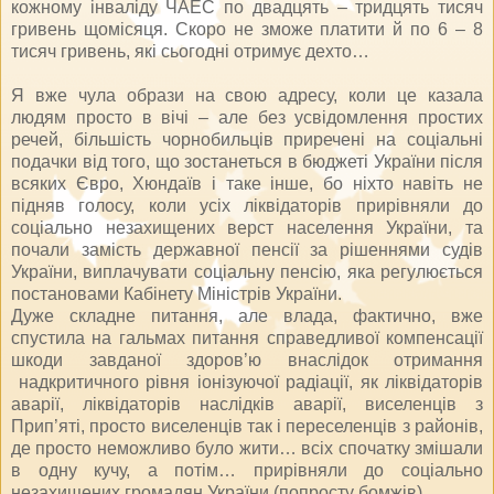
кожному інваліду ЧАЕС по двадцять – тридцять тисяч
гривень щомісяця. Скоро не зможе платити й по 6 – 8
тисяч гривень, які сьогодні отримує дехто…
Я вже чула образи на свою адресу, коли це казала
людям просто в вічі – але без усвідомлення простих
речей, більшість чорнобильців приречені на соціальні
подачки від того, що зостанеться в бюджеті України після
всяких Євро, Хюндаїв і таке інше, бо ніхто навіть не
підняв голосу, коли усіх ліквідаторів прирівняли до
соціально незахищених верст населення України, та
почали замість державної пенсії за рішеннями судів
України, виплачувати соціальну пенсію, яка регулюється
постановами Кабінету Міністрів України.
Дуже складне питання, але влада, фактично, вже
спустила на гальмах питання справедливої компенсації
шкоди завданої здоров’ю внаслідок отримання
надкритичного рівня іонізуючої радіації, як ліквідаторів
аварії, ліквідаторів наслідків аварії, виселенців з
Прип’яті, просто виселенців так і переселенців з районів,
де просто неможливо було жити… всіх спочатку змішали
в одну кучу, а потім… прирівняли до соціально
незахищених громадян України (попросту бомжів)…