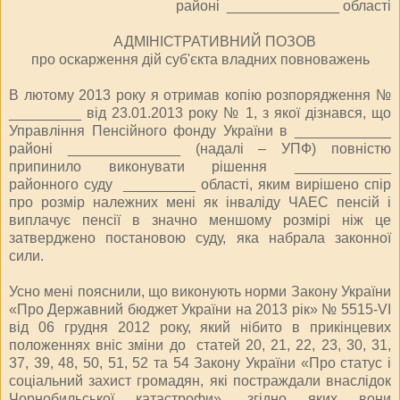
районі ______________ області
АДМІНІСТРАТИВНИЙ ПОЗОВ
про оскарження дій суб'єкта владних повноважень
В лютому 2013 року я отримав копію розпорядження №
_________ від 23.01.2013 року № 1, з якої дізнався, що
Управління Пенсійного фонду України в ____________
районі ______________ (надалі – УПФ) повністю
припинило виконувати рішення ____________
районного суду _________ області, яким вирішено спір
про розмір належних мені як інваліду ЧАЕС пенсій і
виплачує пенсії в значно меншому розмірі ніж це
затверджено постановою суду, яка набрала законної
сили.
Усно мені пояснили, що виконують норми Закону України
«Про Державний бюджет України на 2013 рік» № 5515-VI
від 06 грудня 2012 року, який нібито в прикінцевих
положеннях вніс зміни до статей 20, 21, 22, 23, 30, 31,
37, 39, 48, 50, 51, 52 та 54 Закону України «Про статус і
соціальний захист громадян, які постраждали внаслідок
Чорнобильської катастрофи», згідно яких вони