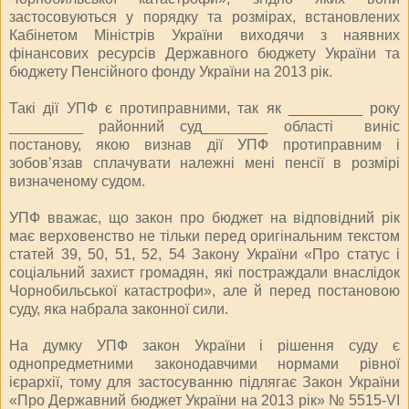
застосовуються у порядку та розмірах, встановлених
Кабінетом Міністрів України виходячи з наявних
фінансових ресурсів Державного бюджету України та
бюджету Пенсійного фонду України на 2013 рік.
Такі дії УПФ є протиправними, так як _________ року
_________ районний суд________ області виніс
постанову, якою визнав дії УПФ протиправним і
зобов’язав сплачувати належні мені пенсії в розмірі
визначеному судом.
УПФ вважає, що закон про бюджет на відповідний рік
має верховенство не тільки перед оригінальним текстом
статей 39, 50, 51, 52, 54 Закону України «Про статус і
соціальний захист громадян, які постраждали внаслідок
Чорнобильської катастрофи», але й перед постановою
суду, яка набрала законної сили.
На думку УПФ закон України і рішення суду є
однопредметними законодавчими нормами рівної
ієрархії, тому для застосуванню підлягає Закон України
«Про Державний бюджет України на 2013 рік» № 5515-VI