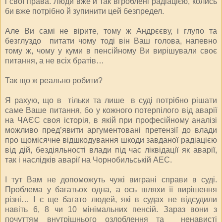
і свої права. Люди вже й так вгроблені радіацією, колись
би вже потрібно й зупинити цей безпредел.
Але Ви самі не вірите, тому ж Андрєєву, і глупо та
безглуздо питати чому тоді він Ваш голова, напевно
тому ж, чому у куми в пенсійному Ви вирішували своє
питання, а не всіх братів…
Так що ж реально робити?
Я рахую, що в тільки та лише в суді потрібно рішати
саме Ваше питання, бо у кожного потерпілого від аварії
на ЧАЄС своя історія, в якій при професійному аналізі
можливо пред’явити аргументовані претензії до влади
про щомісячне відшкодування шкоди завданої радіацією
від дій, бездіяльності влади під час ліквідації як аварії,
так і наслідків аварії на Чорнобильській АЕС.
І тут Вам не допоможуть чужі виграні справи в суді.
Проблема у багатьох одна, а ось шляхи її вирішення
різні… І є ще багато людей, які в судах не відсудили
навіть 6, 8 чи 10 мінімальних пенсій. Зараз вони з
почуттям внутрішнього озлоблення та ненависті