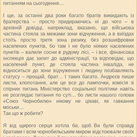
питанням на сьогодення…
І ще, за останні два роки багато братів викидають із
братерства – просто придираючись ні до чого – в
архівній довідці, наприклад, вказано, що військова
частина стояла за межами зони відчуження, а в виїздах
стоїть просто третя зона ризику, без розшифровки
населених пунктів, бо там і не було ніяких населених
пунктів – валили сосни в рудому лісі, – і все, фінансова
інспекція дає запит до адміністрації, та відповідає, що
населений пункт, де стояла частина інваліда, не
відноситься до зони відчуження і людину позбавляють
статусу – прощай, брат… І таких багато. Андрєєв пише
листи, клопотання, але це все до лампочки, комісія зі
спірних питань Міністерство соціальної політики навіть
не розглядає питання по суті… бо листи нашого голови
«Союз Чорнобилю» нікому не цікаві, як гавкання
моськи…
Так що ж робити?
Я від щирого серця хотіла би, щоб Ви були справді
братами і всім чорнобильським миром відстоювали своїх