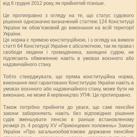
від 6 грудня 2012 року, як прийнятий пізніше.
Це протиправно з огляду на те, що статус судового
рішення однозначно визначений статтею 124 Конституції
України як обов’язковий до виконання на всій території
України.
Ця норма є прямою конституційною, і з огляду на вимоги
статті 64 Конституції України є абсолютною, так як права і
свободи людини і громадянина, захищені судом, не
підлягають обмеженню навіть в умовах воєнного або
надзвичайного стану.
Тобто стверджувати, що пряма конституційна норма,
виконання якої гарантовано Конституцію України навіть в
умовах воєнного або надзвичайного стану, може бути не
виконано, не може й керівництво УПФ. Це протиправно.
Також потрібно прийняти до уваги, що самі пенсійні
закони забороняють навіть без відповідних рішення
судів зменшувати пенсію в раніше встановленому
розмірі (п. 4 розділу XV «Прикінцевих положень» Закону
України «Про загальнообов'язкове державне пенсійне