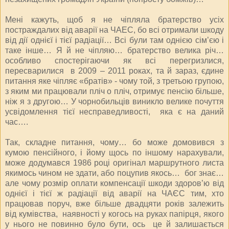
Мені кажуть, щоб я не чіпляла братерство усіх
постраждалих від аварії на ЧАЕС, бо всі отримали шкоду
від дії однієї і тієї радіації… Всі були там однією сім’єю і
таке інше… Я й не чіпляю… братерство велика річ…
особливо спостерігаючи як всі перегризлися,
пересварилися в 2009 – 2011 роках, та й зараз, єдине
питання яке чіпляє «братів» - чому той, з третьою групою,
з яким ми працювали пліч о пліч, отримує пенсію більше,
ніж я з другою… У чорнобильців виникло велике почуття
усвідомлення тієї несправедливості, яка є на даний
час….
Так, складне питання, чому… бо може домовився з
кумою пенсійного, і йому щось по іншому нарахували,
може додумався 1986 році оригінал маршрутного листа
якимось чином не здати, або поцупив якось… бог знає…
але чому розмір оплати компенсації шкоди здоров’ю від
однієї і тієї ж радіації від аварії на ЧАЄС тим, хто
працював поруч, вже більше двадцяти років залежить
від кумівства, наявності у когось на руках папірця, якого
у нього не повинно було бути, ось це й залишається