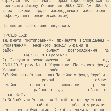
страхування», зазначена норма кореспондується із
приписами Закону України від 08.07.2011 № 3668-VI
«Про заходи щодо законодавчого забезпечення
реформування пенсійної системи»).
На підставі всього вищенаведеного,
ПРОШУ СУД:
1)Визнати протиправними прийняття відповідачем -
Управлінням Пенсійного фонду України в_________
районі ___________області, розпорядження №
_________ від 23.01.2013 року № 1.
2) Скасувати розпорядження №____________ від
23.01.2013 року № 1 Управління Пенсійного фонду
України в _____________районі.
3)Зобов’язати Управлінням Пенсійного фонду України в
_______________ районі _____________області
негайно поновити виконання рішення
_____________районного суду _________ області по
справі № 2-а-______.
4) Зобов’язати Управління Пенсійного фонду України в
______________ районі __________області утриматися
від вчинення будь яких дій, які суперечать постанові