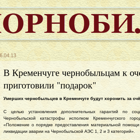
6.04.13
В Кременчуге чернобыльцам к оч
приготовили "подарок"
Умерших чернобыльцев в Кременчуге будут хоронить за сч
С целью установления дополнительных гарантий по соц
Чернобыльской катастрофы исполком Кременчугского гор
«Положение о порядке предоставления материальной помощи 
ликвидации аварии на Чернобыльской АЭС 1, 2 и 3 категорий».