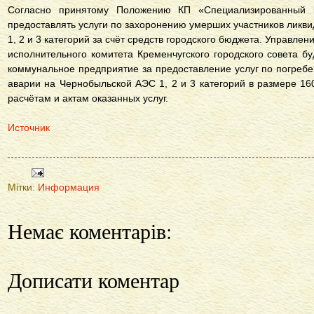
Согласно принятому Положению КП «Специализированный к
предоставлять услуги по захоронению умерших участников ликв
1, 2 и 3 категорий за счёт средств городского бюджета. Управл
исполнительного комитета Кременчугского городского совета 
коммунальное предприятие за предоставление услуг по погреб
аварии на Чернобыльской АЭС 1, 2 и 3 категорий в размере 16
расчётам и актам оказанных услуг.
Источник
Мітки:
Информация
Немає коментарів:
Дописати коментар