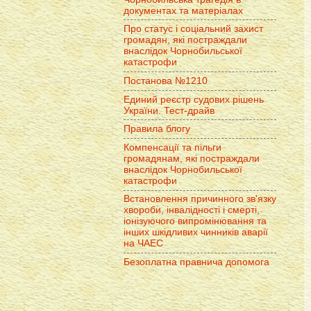
документах та матеріалах
Про статус і соціальний захист
громадян, які постраждали
внаслідок Чорнобильської
катастрофи
Постанова №1210
Единий реєстр судових рішень
України. Тест-драйв
Правила блогу
Компенсації та пільги
громадянам, які постраждали
внаслідок Чорнобильської
катастрофи
Встановлення причинного зв'язку
хвороби, інвалідності і смерті,
іонізуючого випромінювання та
інших шкідливих чинників аварії
на ЧАЕС
Безоплатна правнича допомога