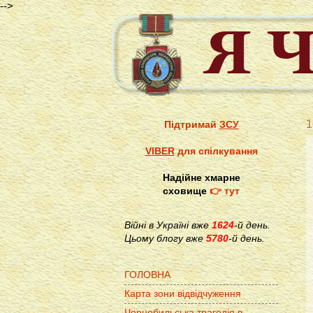
-->
1
Підтримай
ЗСУ
VIBER
для спілкування
Надійне хмарне
сховище
👉 тут
Війні в Україні вже
1624
-й день.
Цьому блогу вже
5780
-й день.
ГОЛОВНА
Карта зони відвідчуження
Чорнобильська трагедія в