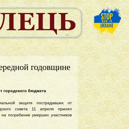
ередной годовщине
ёт городского бюджета
иальной защите пострадавших от
одского совета 11 апреля принял
на погребение умерших участников