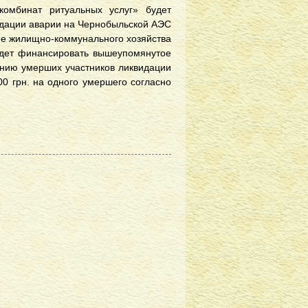
омбинат ритуальных услуг» будет
идации аварии на Чернобыльской АЭС
ение жилищно-коммунального хозяйства
будет финансировать вышеупомянутое
ению умерших участников ликвидации
00 грн. на одного умершего согласно