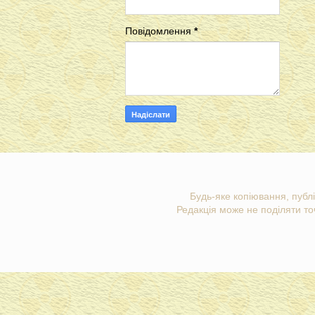
Повідомлення
*
Будь-яке копіювання, публі
Редакція може не поділяти точ