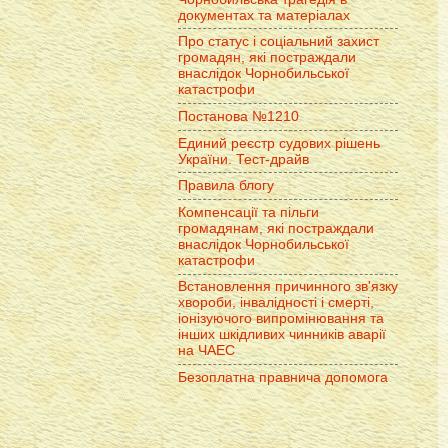
документах та матеріалах
Про статус і соціальний захист
громадян, які постраждали
внаслідок Чорнобильської
катастрофи
Постанова №1210
Единий реєстр судових рішень
України. Тест-драйв
Правила блогу
Компенсації та пільги
громадянам, які постраждали
внаслідок Чорнобильської
катастрофи
Встановлення причинного зв'язку
хвороби, інвалідності і смерті,
іонізуючого випромінювання та
інших шкідливих чинників аварії
на ЧАЕС
Безоплатна правнича допомога