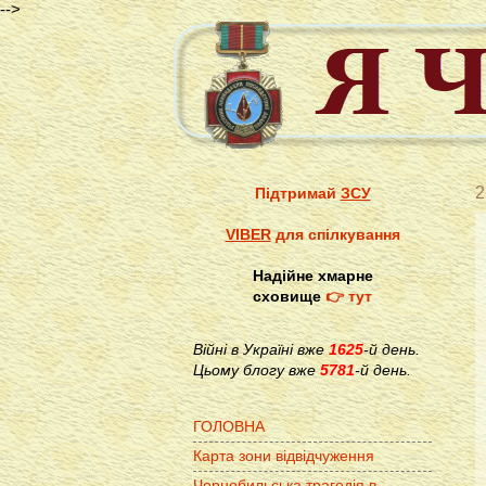
-->
2
Підтримай
ЗСУ
VIBER
для спілкування
Надійне хмарне
сховище
👉 тут
Війні в Україні вже
1625
-й день.
Цьому блогу вже
5781
-й день.
ГОЛОВНА
Карта зони відвідчуження
Чорнобильська трагедія в