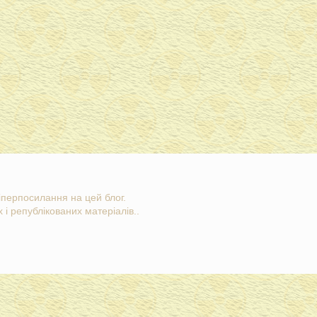
гіперпосилання на цей блог.
 і републікованих матеріалів..