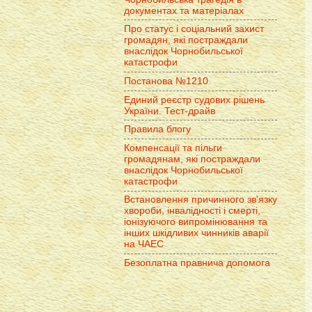
документах та матеріалах
Про статус і соціальний захист
громадян, які постраждали
внаслідок Чорнобильської
катастрофи
Постанова №1210
Единий реєстр судових рішень
України. Тест-драйв
Правила блогу
Компенсації та пільги
громадянам, які постраждали
внаслідок Чорнобильської
катастрофи
Встановлення причинного зв'язку
хвороби, інвалідності і смерті,
іонізуючого випромінювання та
інших шкідливих чинників аварії
на ЧАЕС
Безоплатна правнича допомога