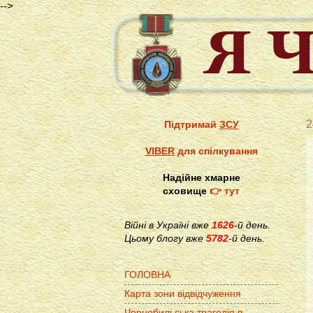
-->
2
Підтримай
ЗСУ
VIBER
для спілкування
Надійне хмарне
сховище
👉 тут
Війні в Україні вже
1626
-й день.
Цьому блогу вже
5782
-й день.
ГОЛОВНА
Карта зони відвідчуження
Чорнобильська трагедія в