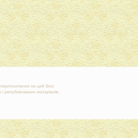
гіперпосилання на цей блог.
 і републікованих матеріалів..