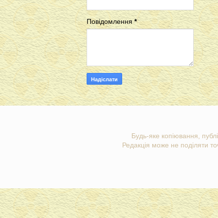
Повідомлення
*
Будь-яке копіювання, публі
Редакція може не поділяти точ