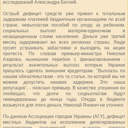
исследований Александра Бетлий.
Острый дефицит средств уже привел к тотальным
задержкам платежей бюджетным организациям по всей
стране, невыплатам пособий по уходу за ребенком,
социальных выплат матерям-одиночкам и
незащищенным слоям населения. Деньги уже третий
месяц задерживают во всех регионах страны. Люди
грозят устраивать забастовки и выходить на акции
протеста. По словам премьер-министра Николая
Азарова, нынешние перебои с финансированием -
результат значительных выплат, которые Украине
пришлось сделать внешним кредиторам. "Выплаты по
нашим обязательствам - это та статья, по которой мы не
можем допустить никаких задержек. Это наша
репутация", - пояснил премьер. В качестве утешения он
пообещал, что долги по соцвыплатам будут
ликвидированы до конца года. Откуда в бюджете
возьмутся для этого деньги, Николай Янович не уточнил.
По данным Ассоциации городов Украины (АГУ), дефицит
местных бюджетов на исполнение делегированных
государством полномочий - выплату зарплат