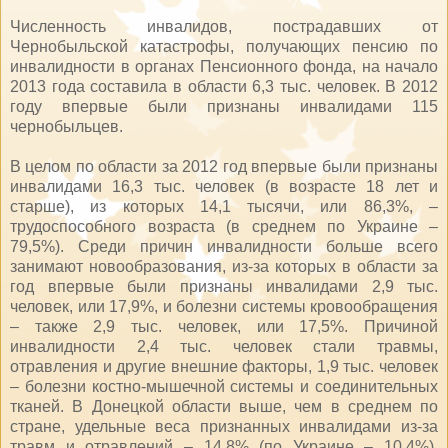
Численность инвалидов, пострадавших от
Чернобыльской катастрофы, получающих пенсию по
инвалидности в органах Пенсионного фонда, на начало
2013 года составила в области 6,3 тыс. человек. В 2012
году впервые были признаны инвалидами 115
чернобыльцев.
В целом по области за 2012 год впервые были признаны
инвалидами 16,3 тыс. человек (в возрасте 18 лет и
старше), из которых 14,1 тысячи, или 86,3%, –
трудоспособного возраста (в среднем по Украине –
79,5%). Среди причин инвалидности больше всего
занимают новообразования, из-за которых в области за
год впервые были признаны инвалидами 2,9 тыс.
человек, или 17,9%, и болезни системы кровообращения
– также 2,9 тыс. человек, или 17,5%. Причиной
инвалидности 2,4 тыс. человек стали травмы,
отравления и другие внешние факторы, 1,9 тыс. человек
– болезни костно-мышечной системы и соединительных
тканей. В Донецкой области выше, чем в среднем по
стране, удельные веса признанных инвалидами из-за
травм и отравлений – 14,8% (по Украине – 10,4%),