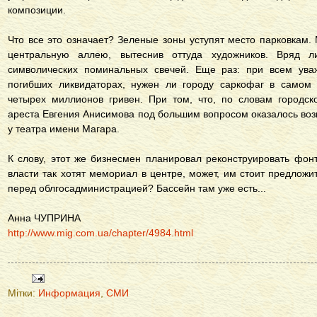
композиции.
Что все это означает? Зеленые зоны уступят место парковкам
центральную аллею, вытеснив оттуда художников. Вряд ли
символических поминальных свечей. Еще раз: при всем ув
погибших ликвидаторах, нужен ли городу саркофаг в самом
четырех миллионов гривен. При том, что, по словам городск
ареста Евгения Анисимова под большим вопросом оказалось во
у театра имени Магара.
К слову, этот же бизнесмен планировал реконструировать фо
власти так хотят мемориал в центре, может, им стоит предлож
перед облгосадминистрацией? Бассейн там уже есть...
Анна ЧУПРИНА
http://www.mig.com.ua/chapter/4984.html
Мітки:
Информация
,
СМИ