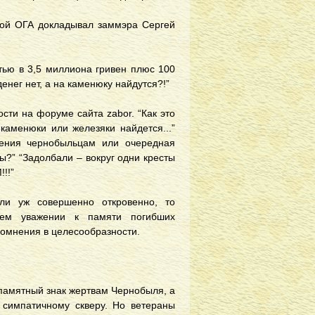
кой ОГА докладывал заммэра Сергей
тью в 3,5 миллиона гривен плюс 100
енег нет, а на каменюку найдутся?!”
сти на форуме сайта zabor. “Как это
 каменюки или железяки найдется...”
ечения чернобыльцам или очередная
ы?” “Задолбали – вокруг одни кресты
!!”
ли уж совершенно откровенно, то
сем уважении к памяти погибших
сомнения в целесообразности.
 памятный знак жертвам Чернобыля, а
 симпатичному скверу. Но ветераны