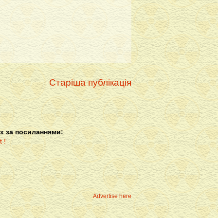
Старіша публікація
х за посиланнями:
Advertise here