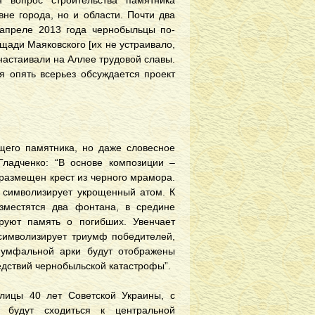
 вопрос строительства памятника
не города, но и области. Почти два
апреле 2013 года чернобыльцы по-
щади Маяковского [их не устраивало,
настаивали на Аллее трудовой славы.
я опять всерьез обсуждается проект
щего памятника, но даже словесное
Гладченко: “В основе композиции –
 размещен крест из черного мрамора.
я символизирует укрощенный атом. К
зместятся два фонтана, в средине
ируют память о погибших. Увенчает
символизирует триумф победителей,
иумфальной арки будут отображены
дствий чернобыльской катастрофы”.
лицы 40 лет Советской Украины, с
 будут сходиться к центральной