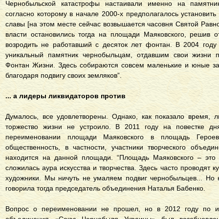
Чернобыльской катастрофы настаивали именно на памятник
согласно которому в начале 2000-х предполагалось установит
славы [на этом месте сейчас возвышается часовня Святой Равн
власти остановились тогда на площади Маяковского, решив 
возродить не работавший с десяток лет фонтан. В 2004 году
уникальный памятник чернобыльцам, отдавшим свои жизни 
Фонтан Жизни. Здесь собираются совсем маленькие и юные за
благодаря подвигу своих земляков”.
... а лидеры ликвидаторов против
Думалось, все удовлетворены. Однако, как показало время, 
торжество жизни не устроило. В 2011 году на повестке дн
переименовании площади Маяковского в площадь Героев-
общественность, в частности, участники творческого объеди
находится на данной площади. “Площадь Маяковского – это 
сложилась аура искусства и творчества. Здесь часто проводят к
художники. Мы ничуть не умаляем подвиг чернобыльцев... Но 
говорила тогда председатель объединения Наталья Бабенко.
Вопрос о переименовании не прошел, но в 2012 году по ин