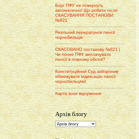
Борг ПФУ не повернуть
автоматично! Що робити після
СКАСУВАННЯ ПОСТАНОВИ
№821
Реальний перерахунок пенсії
чорнобильців
СКАСОВАНО постанову №821 |
Чи почне ПФУ виплачувати
пенсії в повному обсязі?
Конституційний Суд заборонив
обмежувати індексацію пенсії
чорнобильцям!
Карта зони відчуження
Архів блогу