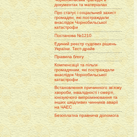
документах та матеріалах
Про статус і соціальний захист
громадян, які постраждали
внаслідок Чорнобильської
катастрофи
Постанова №1210
Единий реєстр судових рішень
України. Тест-драйв
Правила блогу
Компенсації та пільги
громадянам, які постраждали
внаслідок Чорнобильської
катастрофи
Встановлення причинного зв'язку
хвороби, інвалідності і смерті,
іонізуючого випромінювання та
інших шкідливих чинників аварії
на ЧАЕС
Безоплатна правнича допомога