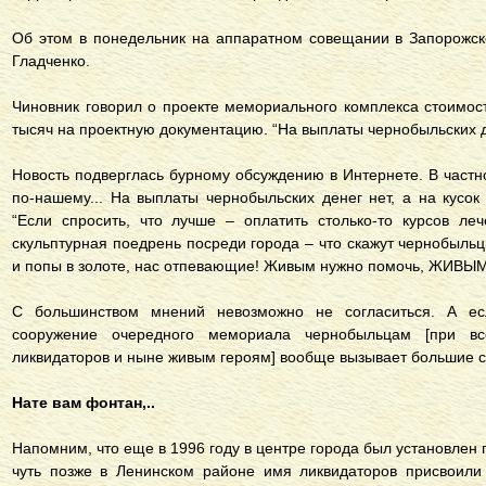
Об этом в понедельник на аппаратном совещании в Запорожс
Гладченко.
Чиновник говорил о проекте мемориального комплекса стоимос
тысяч на проектную документацию. “На выплаты чернобыльских д
Новость подверглась бурному обсуждению в Интернете. В частно
по-нашему... На выплаты чернобыльских денег нет, а на кусок
“Если спросить, что лучше – оплатить столько-то курсов л
скульптурная поедрень посреди города – что скажут чернобыльц
и попы в золоте, нас отпевающие! Живым нужно помочь, ЖИВЫМ!
С большинством мнений невозможно не согласиться. А ес
сооружение очередного мемориала чернобыльцам [при в
ликвидаторов и ныне живым героям] вообще вызывает большие 
Нате вам фонтан,..
Напомним, что еще в 1996 году в центре города был установлен
чуть позже в Ленинском районе имя ликвидаторов присвоили