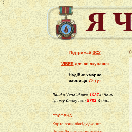
-->
0
Підтримай
ЗСУ
VIBER
для спілкування
Надійне хмарне
сховище
👉 тут
Війні в Україні вже
1627
-й день.
Цьому блогу вже
5783
-й день.
ГОЛОВНА
Карта зони відвідчуження
Чорнобильська трагедія в