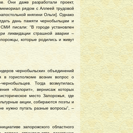
е. Они даже разработали проект,
ь мемориал рядом с Аллеей трудовой
оапостольной княгини Ольги]. Однако
отдать дань памяти чернобыльцам и
 СМИ писали: “В городе установлен
при ликвидации страшной аварии –
порожцы, которые родились и живут
лидеров чернобыльских объединений
я в горисполкоме возник вопрос о
чернобыльцев. Тогда возмутилась
нения «Колорит», вернисаж которых
историческое место Запорожья, где
ультурные акции, собираются поэты и
не нужно путать разные вопросы”, –
ициативе запорожского областного