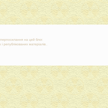
гіперпосилання на цей блог.
 і републікованих матеріалів..