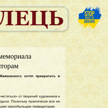
 мемориала
аторам
Маяковского хотят превратить в
чиститься» от творений художников и
дыха. Поскольку практически всю ее
ибшим чернобыльцам-ликвидаторам.