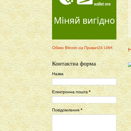
Міняй вигідно
Обмін Bitcoin на Приват24 UAH
Н
Контактна форма
Назва
Електронна пошта
*
Повідомлення
*