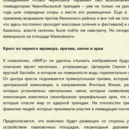
объединения «Союз Чернобыля Украины» был возобновлен
ликвидаторам Чернобыльской трагедии – уже не только на уров
года шли очередные споры о месте его размещения. Еще в 
прежнему возражали против Ленинского района и все той же пло
что здесь постоянно проходят массовые гуляния и фестивали] и 
Казалось, власти склонны были пойти им навстречу. Но сегодн
мемориала на площади Маяковского.
Крест из черного мрамора, призма, свечи и арка
К сожалению, «МИГу» не удалось отыскать изображения буду
описание звучит несколько... устрашающе. Цитируем Сергея 
круглый бассейн, в котором на поверхности воды горизонтально
От центра креста поднимается прямоугольная призма, котора
центральной композиции, в направлении Фонтана Жизни, ра
которых установлены светильники, свечи, которые символиз
композицию комплекса своеобразная триумфальная арка, что 
которые спасли мир от ядерной трагедии. На плоскостях тр
фамилии людей, которые принимали участие в ликвидации после
Предполагается, что комплекс будет размещен со стороны у
устройством парковочных площадок, пешеходные дорожки