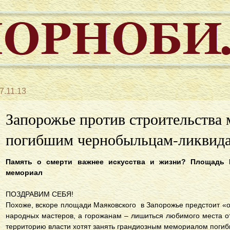
7.11.13
Запорожье против строительства
погибшим чернобыльцам-ликвид
Память о смерти важнее искусства и жизни? Площадь 
мемориал
ПОЗДРАВИМ СЕБЯ!
Похоже, вскоре площади Маяковского в Запорожье предстоит «о
народных мастеров, а горожанам – лишиться любимого места от
территорию власти хотят занять грандиозным мемориалом пог