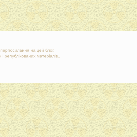
гіперпосилання на цей блог.
 і републікованих матеріалів..