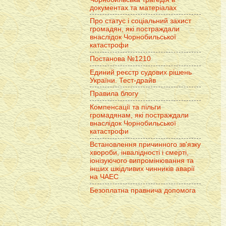
документах та матеріалах
Про статус і соціальний захист
громадян, які постраждали
внаслідок Чорнобильської
катастрофи
Постанова №1210
Единий реєстр судових рішень
України. Тест-драйв
Правила блогу
Компенсації та пільги
громадянам, які постраждали
внаслідок Чорнобильської
катастрофи
Встановлення причинного зв'язку
хвороби, інвалідності і смерті,
іонізуючого випромінювання та
інших шкідливих чинників аварії
на ЧАЕС
Безоплатна правнича допомога