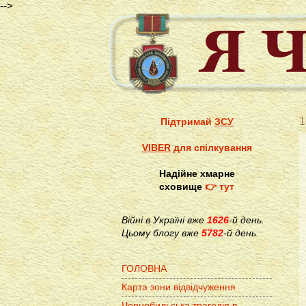
-->
1
Підтримай
ЗСУ
VIBER
для спілкування
Надійне хмарне
сховище
👉 тут
Війні в Україні вже
1626
-й день.
Цьому блогу вже
5782
-й день.
ГОЛОВНА
Карта зони відвідчуження
Чорнобильська трагедія в