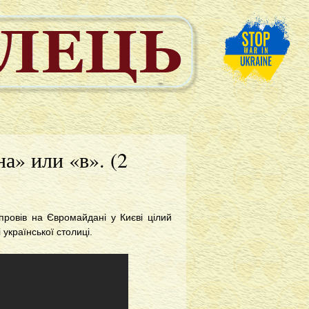
а» или «в». (2
провів на Євромайдані у Києві цілий
 української столиці.