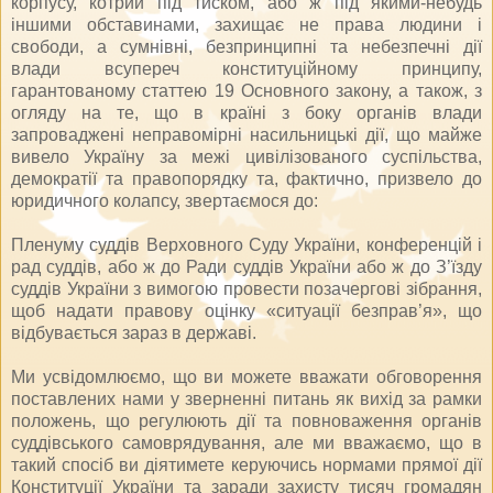
корпусу, котрий під тиском, або ж під якими-небудь
іншими обставинами, захищає не права людини і
свободи, а сумнівні, безпринципні та небезпечні дії
влади всупереч конституційному принципу,
гарантованому статтею 19 Основного закону, а також, з
огляду на те, що в країні з боку органів влади
запроваджені неправомірні насильницькі дії, що майже
вивело Україну за межі цивілізованого суспільства,
демократії та правопорядку та, фактично, призвело до
юридичного колапсу, звертаємося до:
Пленуму суддів Верховного Суду України, конференцій і
рад суддів, або ж до Ради суддів України або ж до З’їзду
суддів України з вимогою провести позачергові зібрання,
щоб надати правову оцінку «ситуації безправ’я», що
відбувається зараз в державі.
Ми усвідомлюємо, що ви можете вважати обговорення
поставлених нами у зверненні питань як вихід за рамки
положень, що регулюють дії та повноваження органів
суддівського самоврядування, але ми вважаємо, що в
такий спосіб ви діятимете керуючись нормами прямої дії
Конституції України та заради захисту тисяч громадян