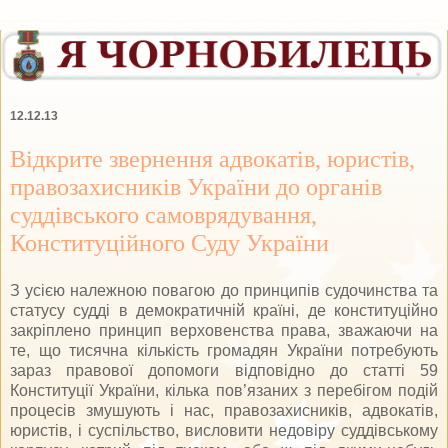
12.12.13
Відкрите звернення адвокатів, юристів,
правозахисників України до органів
суддівського самоврядування,
Конституційного Суду України
З усією належною повагою до принципів судочинства та
статусу судді в демократичній країні, де конституційно
закріплено принцип верховенства права, зважаючи на
те, що тисячна кількість громадян України потребують
зараз правової допомоги відповідно до статті 59
Конституції України, кілька пов’язаних з перебігом подій
процесів змушують і нас, правозахисників, адвокатів,
юристів, і суспільство, висловити недовіру суддівському