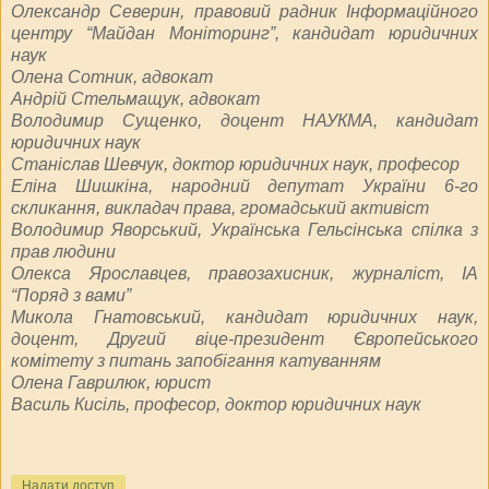
Олександр Северин, правовий радник Інформаційного
центру “Майдан Моніторинг”, кандидат юридичних
наук
Олена Сотник, адвокат
Андрій Стельмащук, адвокат
Володимир Сущенко, доцент НАУКМА, кандидат
юридичних наук
Станіслав Шевчук, доктор юридичних наук, професор
Еліна Шишкіна, народний депутат України 6-го
скликання, викладач права, громадський активіст
Володимир Яворський, Українська Гельсінська спілка з
прав людини
Олекса Ярославцев, правозахисник, журналіст, ІА
“Поряд з вами”
Микола Гнатовський, кандидат юридичних наук,
доцент, Другий віце-президент Європейського
комітету з питань запобігання катуванням
Олена Гаврилюк, юрист
Василь Кисіль, професор, доктор юридичних наук
Надати доступ