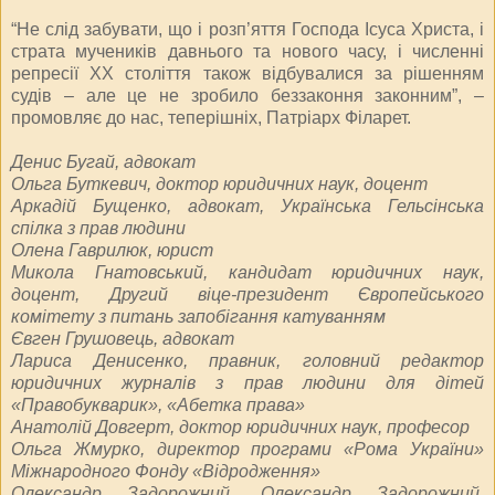
“Не слід забувати, що і розп’яття Господа Ісуса Христа, і
страта мучеників давнього та нового часу, і численні
репресії ХХ століття також відбувалися за рішенням
судів – але це не зробило беззаконня законним”, –
промовляє до нас, теперішніх, Патріарх Філарет.
Денис Бугай, адвокат
Ольга Буткевич, доктор юридичних наук, доцент
Аркадій Бущенко, адвокат, Українська Гельсінська
спілка з прав людини
Олена Гаврилюк, юрист
Микола Гнатовський, кандидат юридичних наук,
доцент, Другий віце-президент Європейського
комітету з питань запобігання катуванням
Євген Грушовець, адвокат
Лариса Денисенко, правник, головний редактор
юридичних журналів з прав людини для дітей
«Правобукварик», «Абетка права»
Анатолій Довгерт, доктор юридичних наук, професор
Ольга Жмурко, директор програми «Рома України»
Міжнародного Фонду «Відродження»
Олександр Задорожний, Олександр Задорожний,