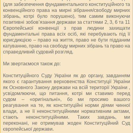
(для забезпечення фундаментального конституційного та
конвенційного права на мирні зібрання/свободу мирних
зібрань, котрі було порушено), тим самим виконуючи
позитивні зобов’язання держави за статтями 2, 3, 6 та 11
Європейської конвенції з прав людини захищати
фундаментальні права всіх осіб, які перебувають під її
юрисдикцією – право на життя, право не бути підданим
катуванню, право на свободу мирних зібрань та право на
справедливий судовий розгляд.
Ми звертаємося також до:
Конституційного Суду України як до органу, завданням
якого є гарантування верховенства Конституції України
як Основного Закону держави на всій території України ,
усвідомлюючи, що питання, котрі ми ставимо перед
судом – «оригінальні», бо ми просимо вашого
реагування на те, як конституційні норми діями чинної
влади, а не її неконституційними нормативним актами,
стають неконституційними. Таких завдань, ми
переконані, не отримував жоден Конституційний Суд
європейської держави.