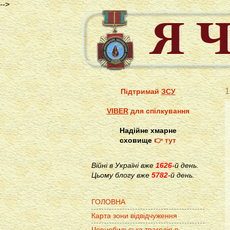
-->
1
Підтримай
ЗСУ
VIBER
для спілкування
Надійне хмарне
сховище
👉 тут
Війні в Україні вже
1626
-й день.
Цьому блогу вже
5782
-й день.
ГОЛОВНА
Карта зони відвідчуження
Чорнобильська трагедія в