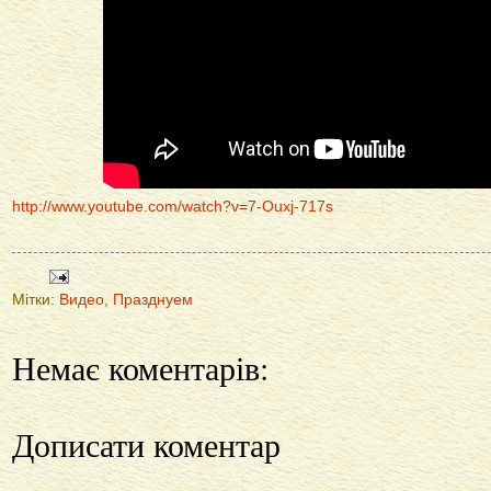
http://www.youtube.com/watch?v=7-Ouxj-717s
Мітки:
Видео
,
Празднуем
Немає коментарів:
Дописати коментар