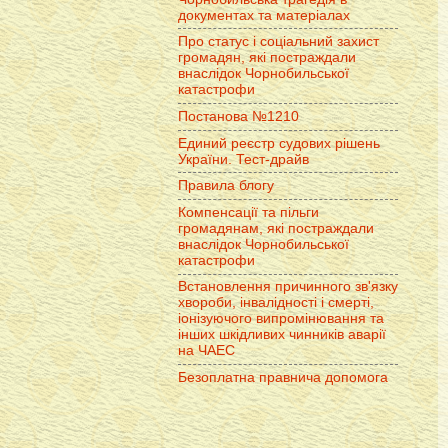
документах та матеріалах
Про статус і соціальний захист
громадян, які постраждали
внаслідок Чорнобильської
катастрофи
Постанова №1210
Единий реєстр судових рішень
України. Тест-драйв
Правила блогу
Компенсації та пільги
громадянам, які постраждали
внаслідок Чорнобильської
катастрофи
Встановлення причинного зв'язку
хвороби, інвалідності і смерті,
іонізуючого випромінювання та
інших шкідливих чинників аварії
на ЧАЕС
Безоплатна правнича допомога