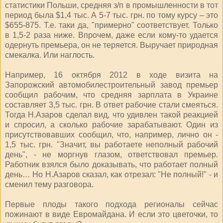
статистики Польши, средняя з/п в промышленности в тот
период была $1,4 тыс. А 5-7 тыс. грн. по тому курсу – это
$655-875. Т.е. таки да, "примерно" соответствует. Только
в 1,5-2 раза ниже. Впрочем, даже если кому-то удается
одернуть премьера, он не теряется. Выручает природная
смекалка. Или наглость.
Например, 16 октября 2012 в ходе визита на
Запорожский автомобилестроительный завод премьер
сообщил рабочим, что средняя зарплата в Украине
составляет 3,5 тыс. грн. В ответ рабочие стали смеяться.
Тогда Н.Азаров сделал вид, что удивлен такой реакцией
и спросил, а сколько рабочие зарабатывают. Один из
присутствовавших сообщил, что, например, лично он -
1,5 тыс. грн. "Значит, вы работаете неполный рабочий
день", - не моргнув глазом, ответствовал премьер.
Работник взялся было доказывать, что работает полный
день… Но Н.Азаров сказал, как отрезал: "Не полный!" - и
сменил тему разговора.
Первые плоды такого подхода регионалы сейчас
пожинают в виде Евромайдана. И если это цветочки, то