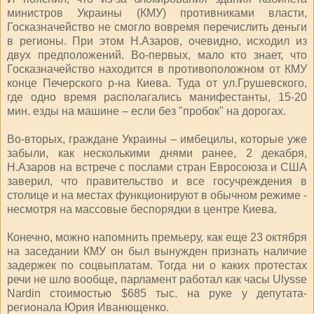
министров Украины (КМУ) противниками власти,
Госказначейство не смогло вовремя перечислить деньги
в регионы. При этом Н.Азаров, очевидно, исходил из
двух предположений. Во-первых, мало кто знает, что
Госказначейство находится в противоположном от КМУ
конце Печерского р-на Киева. Туда от ул.Грушевского,
где одно время располагались манифестанты, 15-20
мин. езды на машине – если без "пробок" на дорогах.
Во-вторых, граждане Украины – имбецилы, которые уже
забыли, как несколькими днями ранее, 2 декабря,
Н.Азаров на встрече с послами стран Евросоюза и США
заверил, что правительство и все госучреждения в
столице и на местах функционируют в обычном режиме -
несмотря на массовые беспорядки в центре Киева.
Конечно, можно напомнить премьеру, как еще 23 октября
на заседании КМУ он был вынужден признать наличие
задержек по соцвыплатам. Тогда ни о каких протестах
речи не шло вообще, парламент работал как часы Ulysse
Nardin стоимостью $685 тыс. на руке у депутата-
регионала Юрия Иванющенко.