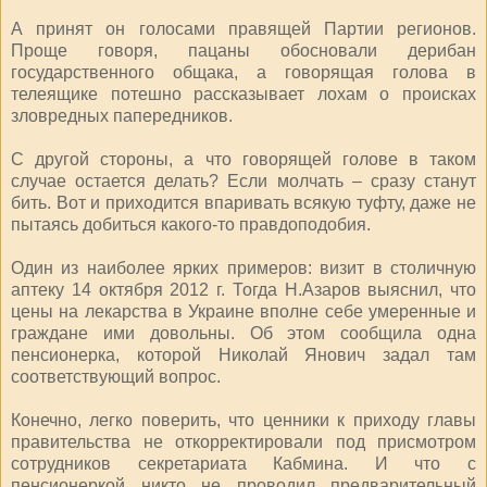
А принят он голосами правящей Партии регионов.
Проще говоря, пацаны обосновали дерибан
государственного общака, а говорящая голова в
телеящике потешно рассказывает лохам о происках
зловредных папередников.
С другой стороны, а что говорящей голове в таком
случае остается делать? Если молчать – сразу станут
бить. Вот и приходится впаривать всякую туфту, даже не
пытаясь добиться какого-то правдоподобия.
Один из наиболее ярких примеров: визит в столичную
аптеку 14 октября 2012 г. Тогда Н.Азаров выяснил, что
цены на лекарства в Украине вполне себе умеренные и
граждане ими довольны. Об этом сообщила одна
пенсионерка, которой Николай Янович задал там
соответствующий вопрос.
Конечно, легко поверить, что ценники к приходу главы
правительства не откорректировали под присмотром
сотрудников секретариата Кабмина. И что с
пенсионеркой никто не проводил предварительный