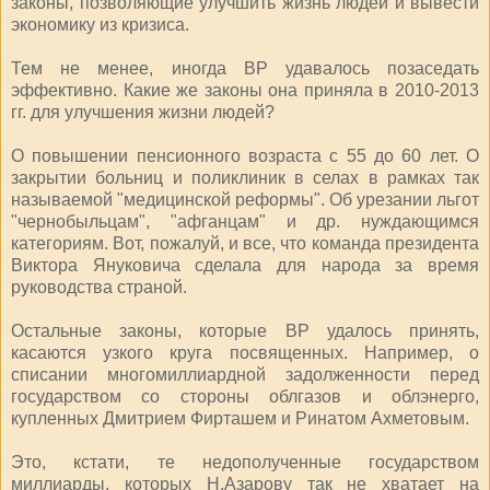
законы, позволяющие улучшить жизнь людей и вывести
экономику из кризиса.
Тем не менее, иногда ВР удавалось позаседать
эффективно. Какие же законы она приняла в 2010-2013
гг. для улучшения жизни людей?
О повышении пенсионного возраста с 55 до 60 лет. О
закрытии больниц и поликлиник в селах в рамках так
называемой "медицинской реформы". Об урезании льгот
"чернобыльцам", "афганцам" и др. нуждающимся
категориям. Вот, пожалуй, и все, что команда президента
Виктора Януковича сделала для народа за время
руководства страной.
Остальные законы, которые ВР удалось принять,
касаются узкого круга посвященных. Например, о
списании многомиллиардной задолженности перед
государством со стороны облгазов и облэнерго,
купленных Дмитрием Фирташем и Ринатом Ахметовым.
Это, кстати, те недополученные государством
миллиарды, которых Н.Азарову так не хватает на