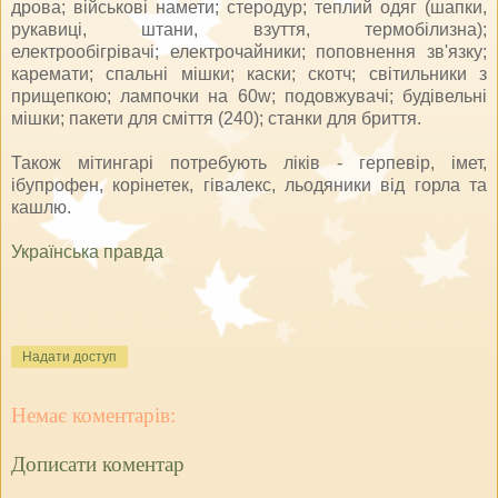
дрова; військові намети; стеродур; теплий одяг (шапки,
рукавиці, штани, взуття, термобілизна);
електрообігрівачі; електрочайники; поповнення зв'язку;
каремати; спальні мішки; каски; скотч; світильники з
прищепкою; лампочки на 60w; подовжувачі; будівельні
мішки; пакети для сміття (240); станки для бриття.
Також мітингарі потребують ліків - герпевір, імет,
ібупрофен, корінетек, гівалекс, льодяники від горла та
кашлю.
Українська правда
Надати доступ
Немає коментарів:
Дописати коментар