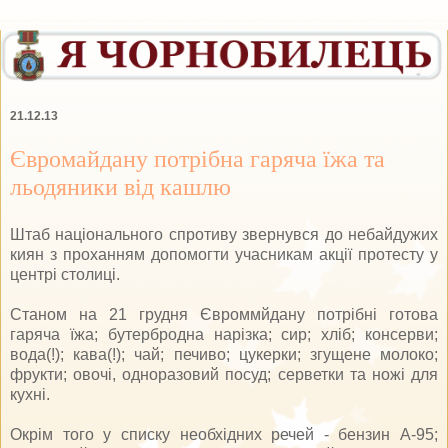
21.12.13
Євромайдану потрібна гаряча їжа та
льодяники від кашлю
Штаб національного спротиву звернувся до небайдужих
киян з проханням допомогти учасникам акції протесту у
центрі столиці.
Станом на 21 грудня Євроммйдану потрібні готова
гаряча їжа; бутербродна нарізка; сир; хліб; консерви;
вода(!); кава(!); чай; печиво; цукерки; згущене молоко;
фрукти; овочі, одноразовий посуд; серветки та ножі для
кухні.
Окрім того у списку необхідних речей - бензин А-95;