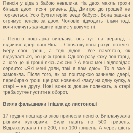
Пенсія у діда з бабою невелика. На двох мають трохи
більше двох тисяч гривень. Дід Дмитро до грошей не
торкається. Усю бухгалтерію веде бабуся. Вона завжди
отримує пенсію за двох. Чоловік підходить тільки тоді,
коли кличуть залишити підпис у документі.
- Пенсію поштарка виплачує ось тут, на веранді, -
відчиняє двері пані Ніна. – Спочатку вона рахує, потім я.
Беру свої гроші, а тоді дідові. Усе пам’ятаю, як
відбувається, бо це ж гроші. Одного разу кажу поштарці,
а чого це ці гроші якісь аж сині? А вона мені відповідає
сердито: «Які мені дали, такі я вам даю». То я вже й
замовкла. Після того, як за поштаркою зачиняю двері,
перебираю гроші ще раз: новенькі кладу на одну купку, а
старі – на другу. Нові вони ж довше полежать, а старі
треба хутче пустити в оборот.
Взяла фальшивки і пішла до листоноші
17 грудня поштарка знов принесла пенсію. Виплачувала
різними купюрами. Були навіть по 500 гривень.
Відраховувала і по 200, і по 100 гривень. А через шість