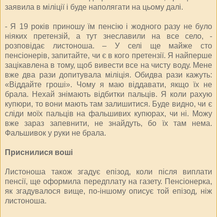
заявила в міліції і буде наполягати на цьому далі.
- Я 19 років приношу їм пенсію і жодного разу не було
ніяких претензій, а тут знеславили на все село, -
розповідає листоноша. – У селі ще майже сто
пенсіонерів, запитайте, чи є в кого претензії. Я найперше
зацікавлена в тому, щоб вивести все на чисту воду. Мене
вже два рази допитувала міліція. Обидва рази кажуть:
«Віддайте гроші». Чому я маю віддавати, якщо їх не
брала. Нехай знімають відбитки пальців. Я коли рахую
купюри, то вони мають там залишитися. Буде видно, чи є
сліди моїх пальців на фальшивих купюрах, чи ні. Можу
вже зараз запевнити, не знайдуть, бо їх там нема.
Фальшивок у руки не брала.
Приснилися воші
Листоноша також згадує епізод, коли після виплати
пенсії, ще оформила передплату на газету. Пенсіонерка,
як згадувалося вище, по-іншому описує той епізод, ніж
листоноша.