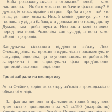
- Баба розраховувалася з отриманої пенсії, - каже
листоноша. – Як би я могла не побачити фальшивку? Я
думаю, їм хтось підмінив ці гроші. Зробити це міг той, хто
знає, де вони лежать. Нехай міліція допитує усіх, хто
гостював у діда з бабою, хто допомагав по господарству.
Думаю, там треба шукати. Неспроста мені снилися
перед тим воші. Розповіла сон сусідці, а вона каже:
«Воші – це гроші».
Завідувачка сільського відділення зв’язку Леся
Олександрівна на прохання журналіста прокоментувати
ситуацію, відповіла, що не уповноважена це робити. Не
заперечила і не спростувала факт пред’явлення
претензій листоноші відділення.
Гроші забрали на експертизу
Анна Олійник, керівник сектору зв’язків з громадськістю
обласної міліції:
- За фактом виявлення фальшивих грошей порушено
кримінальне провадження за ч.1 ст.190 (шахрайство)
Кримінального кодексу України. Оголошення про підозру