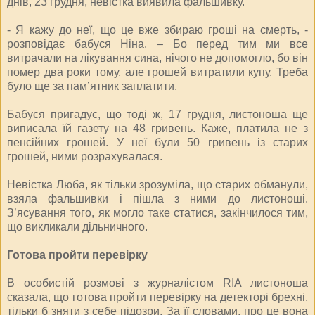
днів, 23 грудня, невістка виявила фальшивку.
- Я кажу до неї, що це вже збираю гроші на смерть, -
розповідає бабуся Ніна. – Бо перед тим ми все
витрачали на лікування сина, нічого не допомогло, бо він
помер два роки тому, але грошей витратили купу. Треба
було ще за пам’ятник заплатити.
Бабуся пригадує, що тоді ж, 17 грудня, листоноша ще
виписала їй газету на 48 гривень. Каже, платила не з
пенсійних грошей. У неї були 50 гривень із старих
грошей, ними розрахувалася.
Невістка Люба, як тільки зрозуміла, що старих обманули,
взяла фальшивки і пішла з ними до листоноші.
З’ясування того, як могло таке статися, закінчилося тим,
що викликали дільничного.
Готова пройти перевірку
В особистій розмові з журналістом RIA листоноша
сказала, що готова пройти перевірку на детекторі брехні,
тільки б зняти з себе підозри. За її словами, про це вона