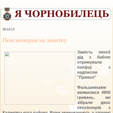
26.12.13
Пенсионерам на заметку
Замість пенсії
дід з бабою
отримували
папірці з
надписом
"Прикол"
Фальшивками
виявилися 4900
гривень, які
зібрали двоє
пенсіонерів з
Калинівського району. Вони звинувачують у злочині