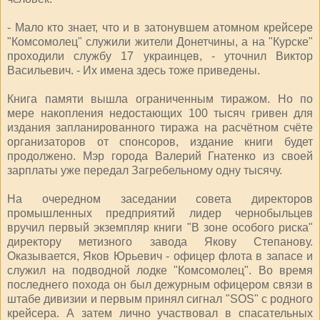
- Мало кто знает, что и в затонувшем атомном крейсере
"Комсомолец" служили жители Донетчины, а на "Курске"
проходили службу 17 украинцев, - уточнил Виктор
Васильевич. - Их имена здесь тоже приведены.
Книга памяти вышла ограниченным тиражом. Но по
мере накопления недостающих 100 тысяч гривен для
издания запланированного тиража на расчётном счёте
организаторов от спонсоров, издание книги будет
продолжено. Мэр города Валерий Гнатенко из своей
зарплаты уже передал Загребельному одну тысячу.
На очередном заседании совета директоров
промышленных предприятий лидер чернобыльцев
вручил первый экземпляр книги "В зоне особого риска"
директору метизного завода Якову Степанову.
Оказывается, Яков Юрьевич - офицер флота в запасе и
служил на подводной лодке "Комсомолец". Во время
последнего похода он был дежурным офицером связи в
штабе дивизии и первым принял сигнал "SOS" с родного
крейсера. А затем лично участвовал в спасательных