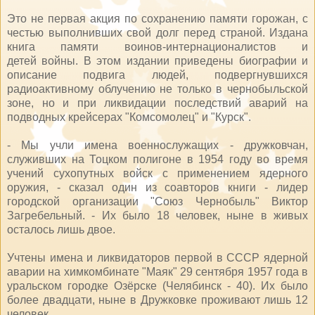
Это не первая акция по сохранению памяти горожан, с
честью выполнивших свой долг перед страной. Издана
книга памяти воинов-интернационалистов и
детей войны. В этом издании приведены биографии и
описание подвига людей, подвергнувшихся
радиоактивному облучению не только в чернобыльской
зоне, но и при ликвидации последствий аварий на
подводных крейсерах "Комсомолец" и "Курск".
- Мы учли имена военнослужащих - дружковчан,
служивших на Тоцком полигоне в 1954 году во время
учений сухопутных войск с применением ядерного
оружия, - сказал один из соавторов книги - лидер
городской организации "Союз Чернобыль" Виктор
Загребельный. - Их было 18 человек, ныне в живых
осталось лишь двое.
Учтены имена и ликвидаторов первой в СССР ядерной
аварии на химкомбинате "Маяк" 29 сентября 1957 года в
уральском городке Озёрске (Челябинск - 40). Их было
более двадцати, ныне в Дружковке проживают лишь 12
человек.