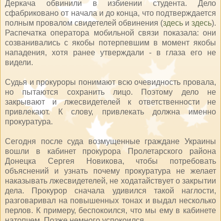
Деркача обвинили в избиении студента. Дело
сфабриковано от начала и до конца, что подтверждается
полным провалом свидетелей обвинения (
здесь
и
здесь
).
Распечатка оператора мобильной связи показала: они
созванивались с якобы потерпевшим в момент якобы
нападения, хотя ранее утверждали - в глаза его не
видели.
Судья и прокуроры понимают всю очевидность провала,
но пытаются сохранить лицо. Поэтому дело не
закрывают и лжесвидетелей к ответственности не
привлекают. К слову, привлекать должна именно
прокуратура.
Сегодня после суда возмущенные граждане Украины
вошли в кабинет прокурора Пролетарского района
Донецка Сергея Новикова, чтобы потребовать
объяснений и узнать почему прокуратура не желает
наказывать лжесвидетелей, не ходатайствует о закрытии
дела. Прокурор сначала удивился такой наглости,
разговаривал на повышенных тонах и выдал несколько
перлов. К примеру, беспокоился, что мы ему в кабинете
натопчем. Позже немного успокоился.