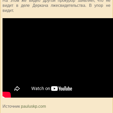
На этом же видео другой прокурор заявляет, что не
видит в деле Деркача лжесвидетельства. В упор не
видит.
Источник
pauluskp.com