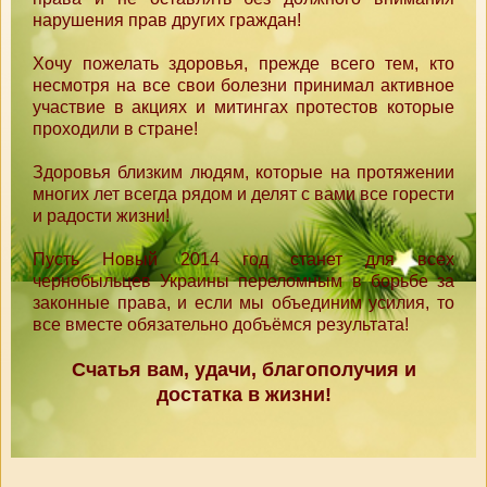
нарушения прав других граждан!
Хочу пожелать здоровья, прежде всего тем, кто
несмотря на все свои болезни принимал активное
участвие в акциях и митингах протестов которые
проходили в стране!
Здоровья близким людям, которые на протяжении
многих лет всегда рядом и делят с вами все горести
и радости жизни!
Пусть Новый 2014 год станет для всех
чернобыльцев Украины переломным в борьбе за
законные права, и если мы объединим усилия, то
все вместе обязательно добъёмся результата!
Счатья вам, удачи, благополучия и
достатка в жизни!