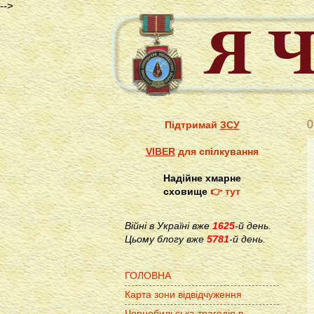
-->
0
Підтримай
ЗСУ
VIBER
для спілкування
Надійне хмарне
сховище
👉 тут
Війні в Україні вже
1625
-й день.
Цьому блогу вже
5781
-й день.
ГОЛОВНА
Карта зони відвідчуження
Чорнобильська трагедія в