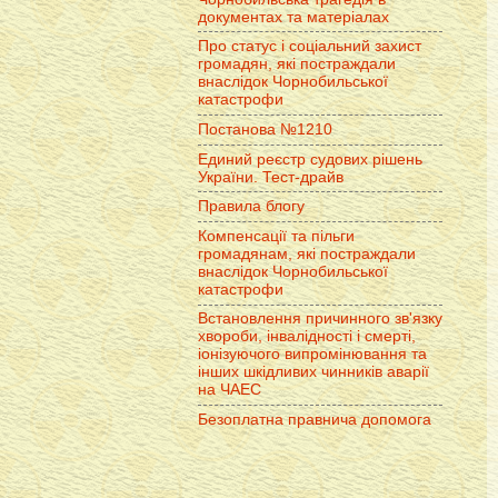
документах та матеріалах
Про статус і соціальний захист
громадян, які постраждали
внаслідок Чорнобильської
катастрофи
Постанова №1210
Единий реєстр судових рішень
України. Тест-драйв
Правила блогу
Компенсації та пільги
громадянам, які постраждали
внаслідок Чорнобильської
катастрофи
Встановлення причинного зв'язку
хвороби, інвалідності і смерті,
іонізуючого випромінювання та
інших шкідливих чинників аварії
на ЧАЕС
Безоплатна правнича допомога