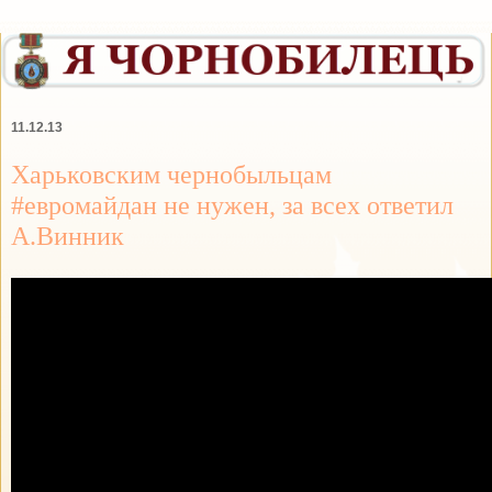
11.12.13
Харьковским чернобыльцам
#евромайдан не нужен, за всех ответил
А.Винник